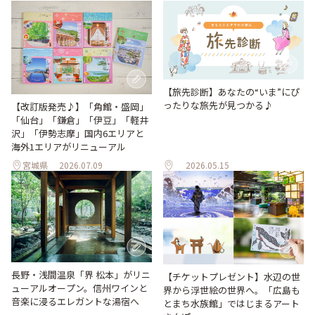
【旅先診断】あなたの“いま”にぴ
ったりな旅先が見つかる♪
【改訂版発売♪】「角館・盛岡」
「仙台」「鎌倉」「伊豆」「軽井
沢」「伊勢志摩」国内6エリアと
海外1エリアがリニューアル
宮城県
2026.07.09
2026.05.15
長野・浅間温泉「界 松本」がリニ
【チケットプレゼント】水辺の世
ューアルオープン。信州ワインと
界から浮世絵の世界へ。「広島も
音楽に浸るエレガントな湯宿へ
とまち水族館」ではじまるアート