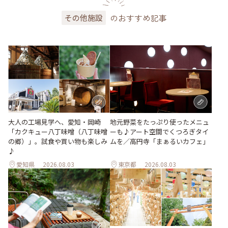
のおすすめ記事
その他施設
地元野菜をたっぷり使ったメニュ
大人の工場見学へ、愛知・岡崎
ーも♪アート空間でくつろぎタイ
「カクキュー八丁味噌（八丁味噌
ムを／高円寺「まぁるいカフェ」
の郷）」。試食や買い物も楽しみ
♪
愛知県
2026.08.03
東京都
2026.08.03