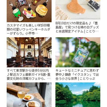
8月10日だけの限定品も♪「豊
カスタマイズも楽しい!約500種
島屋」で見つける鳩の日グッズ
類の可愛いワッペンキーホルダ
と本店限定アイテム | ことりっ
ーがずらり。小平市
ぷ
「Kimamaya T&K」 | ことりっ
ぷ
すべて東京駅から徒歩5分以内
キュートなミニチュアに思わず
♪駅近カフェ最新ガイド6選~重
夢中♪鎌倉「イクスタン」で出
要文化財の洋館カフェから、改
会う小さな世界 | ことりっぷ
札すぐのレトロ喫茶まで~ | こと
りっぷ