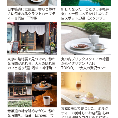
日本橋兜町に誕生。香りと静け
新しくなった「ことりっぷ軽井
さに包まれるクラフトハーブテ
沢」と一緒におでかけしたい注
ィー専門店「TYNK
目スポット13選【スタンプラリ
Kabutocho」 | ことりっぷ
ー開催中】 | ことりっぷ
東京の路地裏で見つけた。静か
丸の内ブリックスクエアの緑豊
な時間が流れる、大人の隠れ家
かなイタリアン「 A16
カフェ巡り6選~浅草・神保町・
TOKYO」で大人の贅沢ランチ |
千駄木ほか~ | ことりっぷ
ことりっぷ
東京&横浜で見つけた、ミルク
青葉通の緑を眺めながら、静か
ティーの美味しいお店6選~心ほ
な時間を。仙台「Echoes」で
どける濃厚なコクと香りに癒や