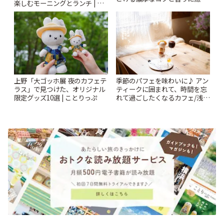
楽しむモーニングとランチ | こ
されるティータイム~ | ことりっ
とりっぷ
ぷ
上野「大ゴッホ展 夜のカフェテ
季節のパフェを味わいに♪ アン
ラス」で見つけた、オリジナル
ティークに囲まれて、時間を忘
限定グッズ10選 | ことりっぷ
れて過ごしたくなるカフェ/浅草
「annorum cafe」 | ことりっぷ