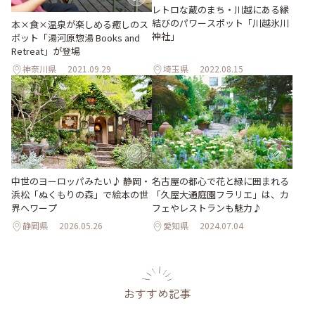
レトロな蔵のまち・川越にある縁
結びのパワースポット「川越氷川
本×食×温泉が楽しめる癒しのス
神社」
ポット「湯河原惣湯 Books and
Retreat」が登場
神奈川県
2021.09.29
埼玉県
2022.08.15
中世のヨーロッパみたい♪ 静岡・
名古屋の都心で花と緑に囲まれる
浜松「ぬくもりの森」で絵本の世
「久屋大通庭園フラリエ」は、カ
界へワープ
フェやレストランも魅力♪
静岡県
2026.05.26
愛知県
2024.07.04
おすすめ記事