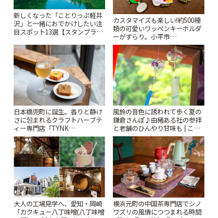
新しくなった「ことりっぷ軽井
カスタマイズも楽しい!約500種
沢」と一緒におでかけしたい注
類の可愛いワッペンキーホルダ
目スポット13選【スタンプラリ
ーがずらり。小平市
ー開催中】 | ことりっぷ
「Kimamaya T&K」 | ことりっ
ぷ
風鈴の音色に誘われて歩く夏の
日本橋兜町に誕生。香りと静け
鎌倉さんぽ♪由緒ある社の参拝
さに包まれるクラフトハーブテ
と老舗のひんやり甘味も | こと
ィー専門店「TYNK
りっぷ
Kabutocho」 | ことりっぷ
大人の工場見学へ、愛知・岡崎
横浜元町の中国茶専門店でシノ
「カクキュー八丁味噌(八丁味噌
ワズリの風情につつまれる時間