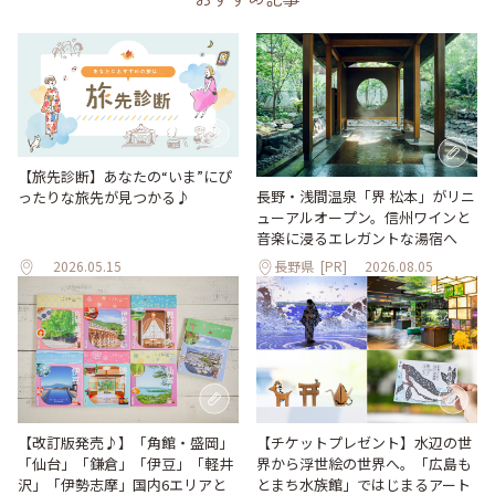
【旅先診断】あなたの“いま”にぴ
長野・浅間温泉「界 松本」がリニ
ったりな旅先が見つかる♪
ューアルオープン。信州ワインと
音楽に浸るエレガントな湯宿へ
2026.05.15
長野県
[PR]
2026.08.05
【改訂版発売♪】「角館・盛岡」
【チケットプレゼント】水辺の世
「仙台」「鎌倉」「伊豆」「軽井
界から浮世絵の世界へ。「広島も
沢」「伊勢志摩」国内6エリアと
とまち水族館」ではじまるアート