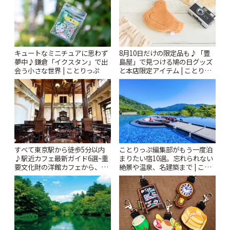
キュートなミニチュアに思わず
8月10日だけの限定品も♪「豊
夢中♪鎌倉「イクスタン」で出
島屋」で見つける鳩の日グッズ
会う小さな世界 | ことりっぷ
と本店限定アイテム | ことりっ
ぷ
すべて東京駅から徒歩5分以内
ことりっぷ編集部がもう一度泊
♪駅近カフェ最新ガイド6選~重
まりたい宿10選。忘れられない
要文化財の洋館カフェから、改
絶景や温泉、名建築まで | こと
札すぐのレトロ喫茶まで~ | こと
りっぷ
りっぷ