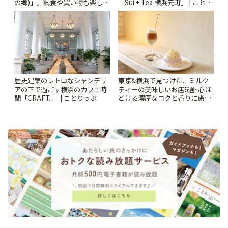
の郷)」。試食や買い物も楽しみ
「Sui + Tea 横浜元町」 | ことり
♪ | ことりっぷ
っぷ
歴史建築のレトロなシャンデリ
東京&横浜で見つけた、ミルク
アの下で過ごす横浜のカフェ時
ティーの美味しいお店6選~心ほ
間「CRAFT. 」 | ことりっぷ
どける濃厚なコクと香りに癒や
されるティータイム~ | ことりっ
ぷ