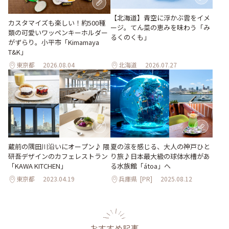
【北海道】青空に浮かぶ雲をイメ
カスタマイズも楽しい！約500種
ージ。てん菜の恵みを味わう「み
類の可愛いワッペンキーホルダー
るくのくも」
がずらり。小平市「Kimamaya
T&K」
東京都
2026.08.04
北海道
2026.07.27
蔵前の隅田川沿いにオープン♪ 隈
夏の涼を感じる、大人の神戸ひと
研吾デザインのカフェレストラン
り旅♪日本最大級の球体水槽があ
「KAWA KITCHEN」
る水族館「átoa」へ
東京都
2023.04.19
兵庫県
[PR]
2025.08.12
おすすめ記事