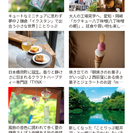
キュートなミニチュアに思わず
大人の工場見学へ、愛知・岡崎
夢中♪鎌倉「イクスタン」で出
「カクキュー八丁味噌(八丁味噌
会う小さな世界 | ことりっぷ
の郷)」。試食や買い物も楽しみ
♪ | ことりっぷ
日本橋兜町に誕生。香りと静け
焼き立ての「朝焼きのお菓子」
さに包まれるクラフトハーブテ
がいっぱい♪西荻窪にある焼き
ィー専門店「TYNK
菓子とジェラートのお店「mUni
Kabutocho」 | ことりっぷ
(ムニ)」 | ことりっぷ
風鈴の音色に誘われて歩く夏の
新しくなった「ことりっぷ軽井
鎌倉さんぽ♪由緒ある社の参拝
沢」と一緒におでかけしたい注