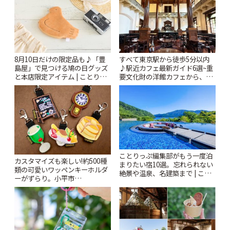
8月10日だけの限定品も♪「豊
すべて東京駅から徒歩5分以内
島屋」で見つける鳩の日グッズ
♪駅近カフェ最新ガイド6選~重
と本店限定アイテム | ことりっ
要文化財の洋館カフェから、改
ぷ
札すぐのレトロ喫茶まで~ | こと
りっぷ
ことりっぷ編集部がもう一度泊
カスタマイズも楽しい!約500種
まりたい宿10選。忘れられない
類の可愛いワッペンキーホルダ
絶景や温泉、名建築まで | こと
ーがずらり。小平市
りっぷ
「Kimamaya T&K」 | ことりっ
ぷ