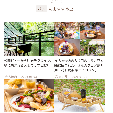
のおすすめ記事
パン
公園ビューから川床テラスまで。
まるで物語の入り口のよう。花と
緑に癒される大阪のカフェ5選
緑に囲まれた小さなカフェ／高井
戸「花ト喫茶 ネコノコバン」
大阪府
2026.08.03
東京都
2026.07.29