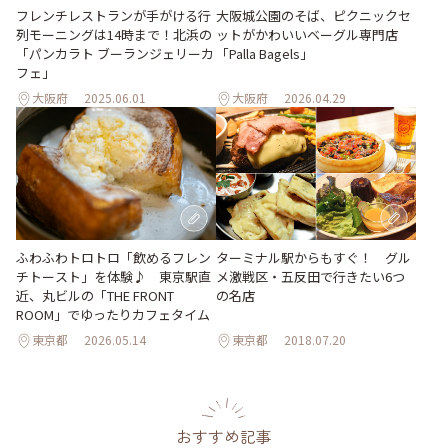
フレンチレストランが手がける行
大阪城公園のそば、ピクニックセ
列モーニングは14時まで！北浜の
ットがかわいいベーグル専門店
「パンカラト ブーランジェリーカ
「Palla Bagels」
フェ」
大阪府
2025.06.01
大阪府
2026.04.29
ターミナル駅からもすぐ！ グル
ふわふわトロトロ「飲めるフレン
メ激戦区・五反田で行きたい6つ
チトースト」を体験♪ 東京駅直
の名店
近、丸ビルの「THE FRONT
ROOM」でゆったりカフェタイム
東京都
2026.05.14
東京都
2018.07.20
おすすめ記事