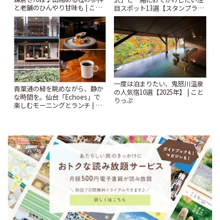
と老舗のひんやり甘味も | こと
目スポット13選【スタンプラリ
りっぷ
ー開催中】 | ことりっぷ
一度は泊まりたい、鬼怒川温泉
青葉通の緑を眺めながら、静か
の人気宿10選【2025年】 | こと
な時間を。仙台「Echoes」で
りっぷ
楽しむモーニングとランチ | こ
とりっぷ