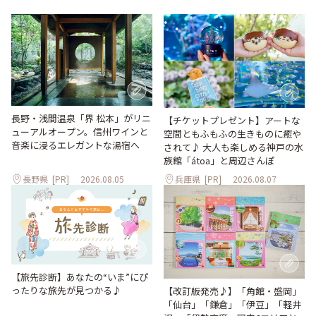
長野・浅間温泉「界 松本」がリニ
【チケットプレゼント】アートな
ューアルオープン。信州ワインと
空間ともふもふの生きものに癒や
音楽に浸るエレガントな湯宿へ
されて♪ 大人も楽しめる神戸の水
族館「átoa」と周辺さんぽ
長野県
[PR]
2026.08.05
兵庫県
[PR]
2026.08.07
【旅先診断】あなたの“いま”にぴ
ったりな旅先が見つかる♪
【改訂版発売♪】「角館・盛岡」
「仙台」「鎌倉」「伊豆」「軽井