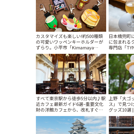
カスタマイズも楽しい!約500種類
日本橋兜町
の可愛いワッペンキーホルダーが
に包まれる
ずらり。小平市「Kimamaya
専門店「TYNK
T&K」 | ことりっぷ
とりっぷ
すべて東京駅から徒歩5分以内♪駅
上野「大ゴ
近カフェ最新ガイド6選~重要文化
ス」で見つ
財の洋館カフェから、改札すぐの
グッズ10選 
レトロ喫茶まで~ | ことりっぷ