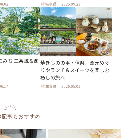
08.02
岐阜県
2025.09.23
こみち 二条城＆御
焼きものの里・信楽、窯元めぐ
りやランチ＆スイーツを楽しむ
癒しの旅へ
06.14
滋賀県
2026.05.01
の記事もおすすめ