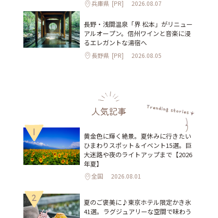
兵庫県
[PR]
2026.08.07
長野・浅間温泉「界 松本」がリニュー
アルオープン。信州ワインと音楽に浸
るエレガントな湯宿へ
長野県
[PR]
2026.08.05
人気記事
1
黄金色に輝く絶景。夏休みに行きたい
ひまわりスポット＆イベント15選。巨
大迷路や夜のライトアップまで【2026
年夏】
全国
2026.08.01
2
夏のご褒美に♪東京ホテル限定かき氷
41選。ラグジュアリーな空間で味わう