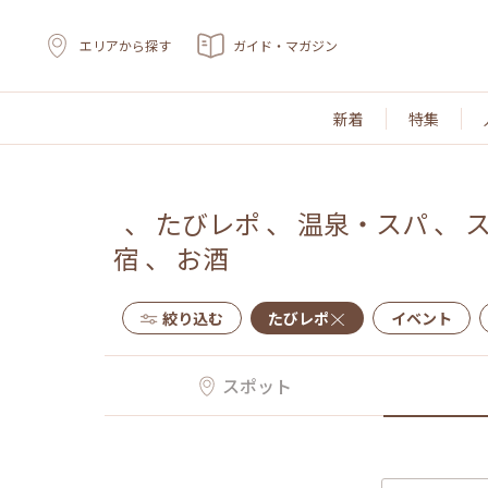
エリアから探す
ガイド・マガジン
新着
特集
、
たびレポ
、
温泉・スパ
、
宿
、
お酒
絞り込む
たびレポ
イベント
スポット