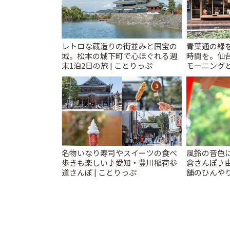
レトロな蔵造りの街並みと国宝の
青葉通の緑
城。松本の城下町で心ほぐれる週
時間を。仙台
末1泊2日の旅 | ことりっぷ
モーニングと
名物いなり寿司やスイーツの食べ
風鈴の音色
歩きも楽しい♪愛知・豊川稲荷参
倉さんぽ♪
道さんぽ | ことりっぷ
舗のひんやり