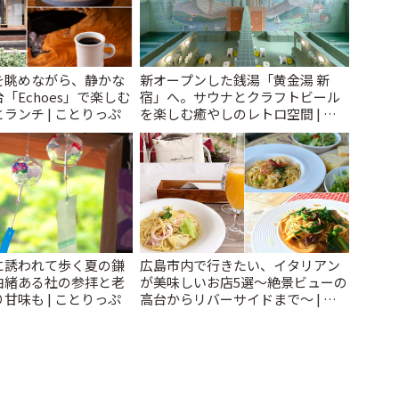
を眺めながら、静かな
新オープンした銭湯「黄金湯 新
「Echoes」で楽しむ
宿」へ。サウナとクラフトビール
ランチ | ことりっぷ
を楽しむ癒やしのレトロ空間 | こ
とりっぷ
に誘われて歩く夏の鎌
広島市内で行きたい、イタリアン
由緒ある社の参拝と老
が美味しいお店5選〜絶景ビューの
甘味も | ことりっぷ
高台からリバーサイドまで〜 | こ
とりっぷ