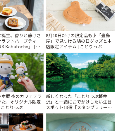
に誕生。香りと静けさ
8月10日だけの限定品も♪「豊島
クラフトハーブティー
屋」で見つける鳩の日グッズと本
 Kabutocho」 | こ
店限定アイテム | ことりっぷ
ッホ展 夜のカフェテラ
新しくなった「ことりっぷ軽井
けた、オリジナル限定
沢」と一緒におでかけしたい注目
| ことりっぷ
スポット13選【スタンプラリー開
催中】 | ことりっぷ