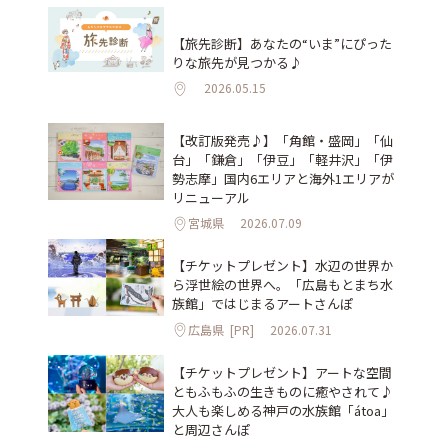
【旅先診断】あなたの“いま”にぴった
りな旅先が見つかる♪
2026.05.15
【改訂版発売♪】「角館・盛岡」「仙
台」「鎌倉」「伊豆」「軽井沢」「伊
勢志摩」国内6エリアと海外1エリアが
リニューアル
宮城県
2026.07.09
【チケットプレゼント】水辺の世界か
ら浮世絵の世界へ。「広島もとまち水
族館」ではじまるアートさんぽ
広島県
[PR]
2026.07.31
【チケットプレゼント】アートな空間
ともふもふの生きものに癒やされて♪
大人も楽しめる神戸の水族館「átoa」
と周辺さんぽ