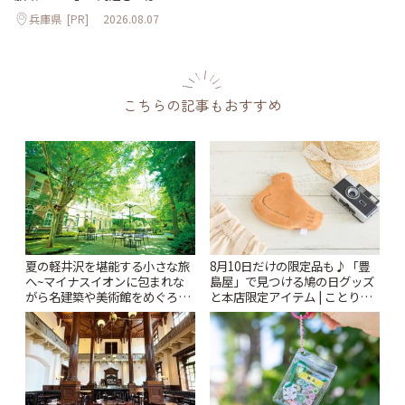
兵庫県
[PR]
2026.08.07
こちらの記事もおすすめ
夏の軽井沢を堪能する小さな旅
8月10日だけの限定品も♪「豊
へ~マイナスイオンに包まれな
島屋」で見つける鳩の日グッズ
がら名建築や美術館をめぐろう
と本店限定アイテム | ことりっ
~ | ことりっぷ
ぷ