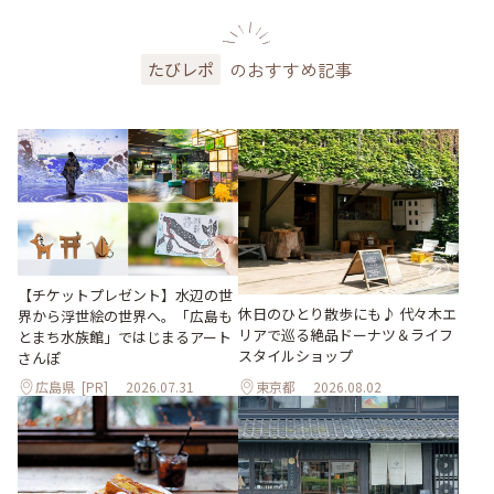
のおすすめ記事
たびレポ
【チケットプレゼント】水辺の世
休日のひとり散歩にも♪ 代々木エ
界から浮世絵の世界へ。「広島も
リアで巡る絶品ドーナツ＆ライフ
とまち水族館」ではじまるアート
スタイルショップ
さんぽ
広島県
[PR]
2026.07.31
東京都
2026.08.02