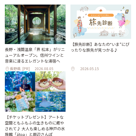
【旅先診断】あなたの“いま”にぴ
長野・浅間温泉「界 松本」がリニ
ったりな旅先が見つかる♪
ューアルオープン。信州ワインと
音楽に浸るエレガントな湯宿へ
長野県
[PR]
2026.08.05
2026.05.15
【チケットプレゼント】アートな
空間ともふもふの生きものに癒や
されて♪ 大人も楽しめる神戸の水
族館「átoa」と周辺さんぽ