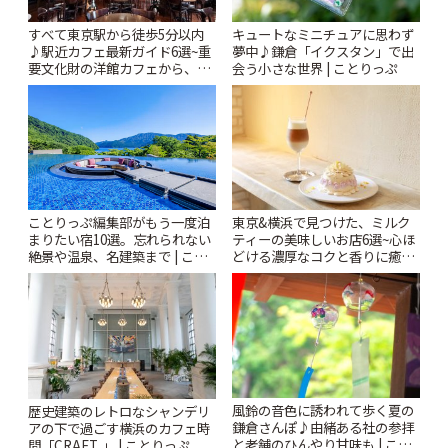
すべて東京駅から徒歩5分以内
キュートなミニチュアに思わず
♪駅近カフェ最新ガイド6選~重
夢中♪鎌倉「イクスタン」で出
要文化財の洋館カフェから、改
会う小さな世界 | ことりっぷ
札すぐのレトロ喫茶まで~ | こと
りっぷ
ことりっぷ編集部がもう一度泊
東京&横浜で見つけた、ミルク
まりたい宿10選。忘れられない
ティーの美味しいお店6選~心ほ
絶景や温泉、名建築まで | こと
どける濃厚なコクと香りに癒や
りっぷ
されるティータイム~ | ことりっ
ぷ
風鈴の音色に誘われて歩く夏の
歴史建築のレトロなシャンデリ
鎌倉さんぽ♪由緒ある社の参拝
アの下で過ごす横浜のカフェ時
と老舗のひんやり甘味も | こと
間「CRAFT. 」 | ことりっぷ