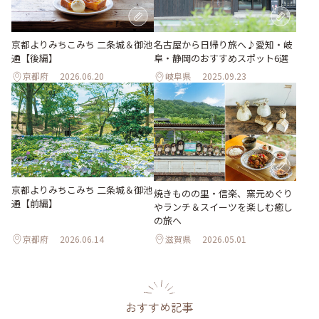
京都よりみちこみち 二条城＆御池
名古屋から日帰り旅へ♪愛知・岐
通【後編】
阜・静岡のおすすめスポット6選
京都府
2026.06.20
岐阜県
2025.09.23
京都よりみちこみち 二条城＆御池
焼きものの里・信楽、窯元めぐり
通【前編】
やランチ＆スイーツを楽しむ癒し
の旅へ
京都府
2026.06.14
滋賀県
2026.05.01
おすすめ記事