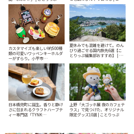
りっぷ
夏休みでも混雑を避けて。のん
カスタマイズも楽しい!約500種
びり過ごせる国内旅先6選【こ
類の可愛いワッペンキーホルダ
とりっぷ編集部おすすめ】 | こ
ーがずらり。小平市
とりっぷ
「Kimamaya T&K」 | ことりっ
ぷ
日本橋兜町に誕生。香りと静け
上野「大ゴッホ展 夜のカフェテ
さに包まれるクラフトハーブテ
ラス」で見つけた、オリジナル
ィー専門店「TYNK
限定グッズ10選 | ことりっぷ
Kabutocho」 | ことりっぷ