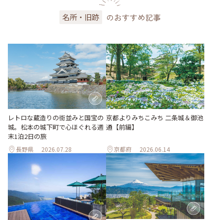
のおすすめ記事
名所・旧跡
レトロな蔵造りの街並みと国宝の
京都よりみちこみち 二条城＆御池
城。松本の城下町で心ほぐれる週
通【前編】
末1泊2日の旅
長野県
2026.07.28
京都府
2026.06.14