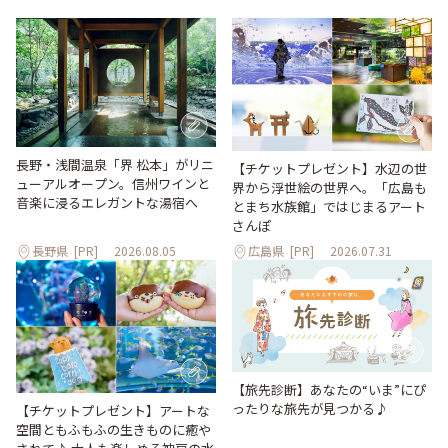
長野・浅間温泉「界 松本」がリニ
【チケットプレゼント】水辺の世
ューアルオープン。信州ワインと
界から浮世絵の世界へ。「広島も
音楽に浸るエレガントな湯宿へ
とまち水族館」ではじまるアート
さんぽ
長野県
[PR]
2026.08.05
広島県
[PR]
2026.07.31
【旅先診断】あなたの“いま”にぴ
ったりな旅先が見つかる♪
【チケットプレゼント】アートな
空間ともふもふの生きものに癒や