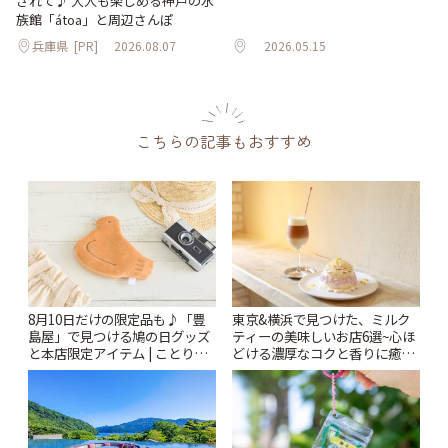
されて♪ 大人も楽しめる神戸の水
族館「átoa」と周辺さんぽ
兵庫県
[PR]
2026.08.07
2026.05.15
こちらの記事もおすすめ
8月10日だけの限定品も♪「豊
東京&横浜で見つけた、ミルク
島屋」で見つける鳩の日グッズ
ティーの美味しいお店6選~心ほ
と本店限定アイテム | ことりっ
どける濃厚なコクと香りに癒や
ぷ
されるティータイム~ | ことりっ
ぷ