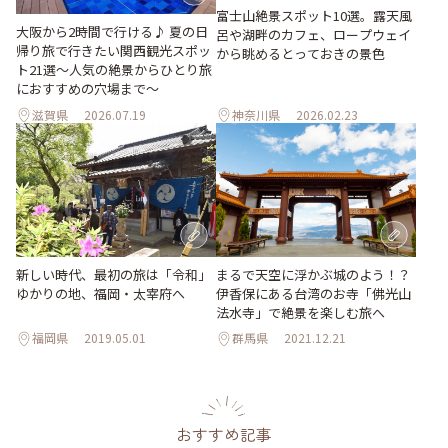
富士山絶景スポット10選。露天風
大阪から2時間で行ける♪ 夏の日
呂や湖畔のカフェ、ロープウェイ
帰り旅で行きたい関西観光スポッ
から眺めるとっておきの景色
ト21選～人気の絶景からひとり旅
におすすめの穴場まで～
滋賀県
2026.07.19
神奈川県
2026.02.23
まるで天空に浮かぶ城のよう！？
新しい時代、最初の旅は「令和」
伊香保にある台湾のお寺「佛光山
ゆかりの地、福岡・太宰府へ
法水寺」で絶景を楽しむ旅へ
福岡県
2019.05.01
群馬県
2021.12.21
おすすめ記事