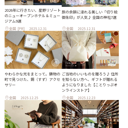
2026年に行きたい、星野リゾート
旅の余韻に浸れる美しい「切り絵
のニューオープンホテル＆ミュー
御朱印」が人気♪ 全国の神社7選
ジアム9選
全国
[PR]
2025.12.31
全国
2025.12.31
ご当地のいいものを贈ろう♪ 住所
やわらかな光をまとって。鋳物の
を知らない方へ、ギフトが贈れる
町で見つけた、錫（すず）アクセ
ようになりました【ことりっぷオ
サリー
ンラインストア】
全国
2025.12.25
全国
2025.12.23