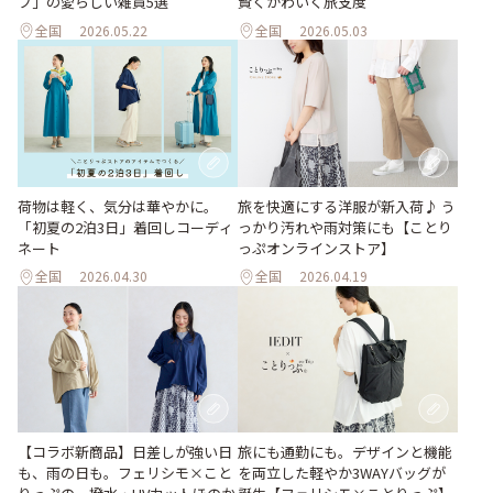
フ」の愛らしい雑貨5選
賢くかわいく旅支度
全国
2026.05.22
全国
2026.05.03
荷物は軽く、気分は華やかに。
旅を快適にする洋服が新入荷♪ う
「初夏の2泊3日」着回しコーディ
っかり汚れや雨対策にも【ことり
ネート
っぷオンラインストア】
全国
2026.04.30
全国
2026.04.19
【コラボ新商品】日差しが強い日
旅にも通勤にも。デザインと機能
も、雨の日も。フェリシモ×こと
を両立した軽やか3WAYバッグが