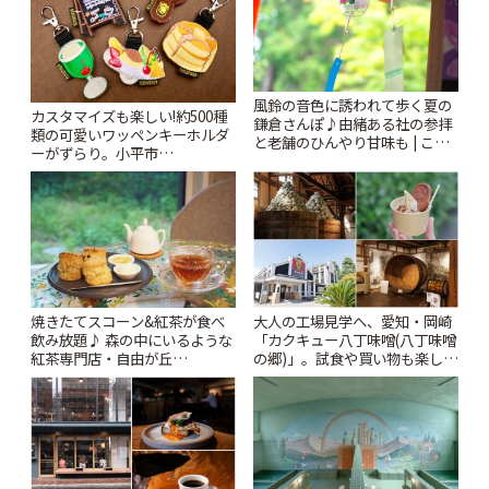
風鈴の音色に誘われて歩く夏の
カスタマイズも楽しい!約500種
鎌倉さんぽ♪由緒ある社の参拝
類の可愛いワッペンキーホルダ
と老舗のひんやり甘味も | こと
ーがずらり。小平市
りっぷ
「Kimamaya T&K」 | ことりっ
ぷ
焼きたてスコーン&紅茶が食べ
大人の工場見学へ、愛知・岡崎
飲み放題♪ 森の中にいるような
「カクキュー八丁味噌(八丁味噌
紅茶専門店・自由が丘
の郷)」。試食や買い物も楽しみ
「YOTSUBA TEA」でのんびり
♪ | ことりっぷ
時間 | ことりっぷ