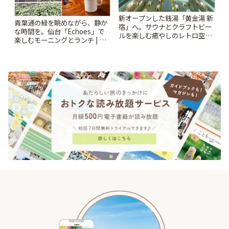
新オープンした銭湯「黄金湯 新
青葉通の緑を眺めながら、静か
宿」へ。サウナとクラフトビー
な時間を。仙台「Echoes」で
ルを楽しむ癒やしのレトロ空間
楽しむモーニングとランチ | こ
| ことりっぷ
とりっぷ