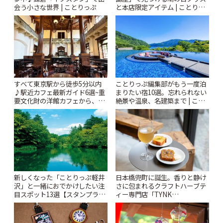
会う小さな世界 | ことりっぷ
と本店限定アイテム | ことりっ
ぷ
すべて東京駅から徒歩5分以内
ことりっぷ編集部がもう一度泊
♪駅近カフェ最新ガイド6選~重
まりたい宿10選。忘れられない
要文化財の洋館カフェから、改
絶景や温泉、名建築まで | こと
札すぐのレトロ喫茶まで~ | こと
りっぷ
りっぷ
新しくなった「ことりっぷ軽井
日本橋兜町に誕生。香りと静け
沢」と一緒におでかけしたい注
さに包まれるクラフトハーブテ
目スポット13選【スタンプラリ
ィー専門店「TYNK
ー開催中】 | ことりっぷ
Kabutocho」 | ことりっぷ