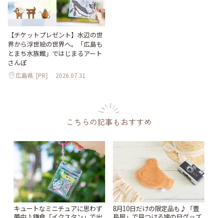
【チケットプレゼント】水辺の世
界から浮世絵の世界へ。「広島も
とまち水族館」ではじまるアート
さんぽ
広島県
[PR]
2026.07.31
こちらの記事もおすすめ
キュートなミニチュアに思わず
8月10日だけの限定品も♪「豊
夢中♪鎌倉「イクスタン」で出
島屋」で見つける鳩の日グッズ