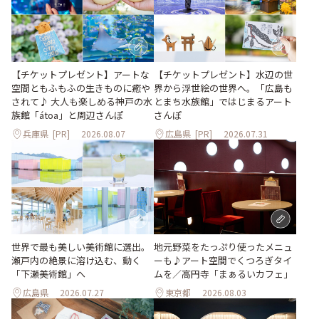
【チケットプレゼント】アートな
【チケットプレゼント】水辺の世
空間ともふもふの生きものに癒や
界から浮世絵の世界へ。「広島も
されて♪ 大人も楽しめる神戸の水
とまち水族館」ではじまるアート
族館「átoa」と周辺さんぽ
さんぽ
兵庫県
[PR]
2026.08.07
広島県
[PR]
2026.07.31
世界で最も美しい美術館に選出。
地元野菜をたっぷり使ったメニュ
瀬戸内の絶景に溶け込む、動く
ーも♪アート空間でくつろぎタイ
「下瀬美術館」へ
ムを／高円寺「まぁるいカフェ」
広島県
2026.07.27
東京都
2026.08.03