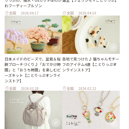
りっぷの、撥水・UVカットほのか
誕生【フェリシモ×ことりっぷ】
わフーディーブルゾン
全国
2026.04.17
全国
2026.04.10
日本メイドのビーズで、盆栽＆桜
各地で見つけた♪ 猫ちゃんモチー
餅ブローチづくり♪「おでかけ時
フのアイテム4選【ことりっぷオ
間」と「おうち時間」を楽しむビ
ンラインストア】
ーズキット【ことりっぷオンライ
ンストア】
全国
2026.03.28
全国
2026.02.22