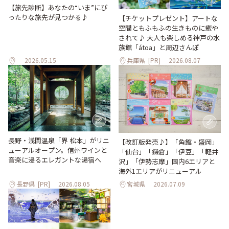
【旅先診断】あなたの“いま”にぴ
ったりな旅先が見つかる♪
【チケットプレゼント】アートな
空間ともふもふの生きものに癒や
されて♪ 大人も楽しめる神戸の水
族館「átoa」と周辺さんぽ
2026.05.15
兵庫県
[PR]
2026.08.07
長野・浅間温泉「界 松本」がリニ
【改訂版発売♪】「角館・盛岡」
ューアルオープン。信州ワインと
「仙台」「鎌倉」「伊豆」「軽井
音楽に浸るエレガントな湯宿へ
沢」「伊勢志摩」国内6エリアと
海外1エリアがリニューアル
長野県
[PR]
2026.08.05
宮城県
2026.07.09