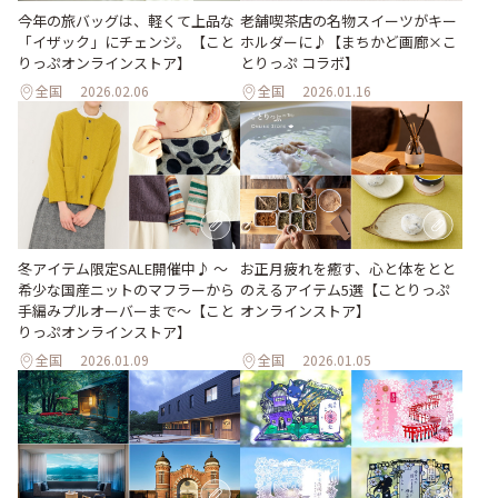
今年の旅バッグは、軽くて上品な
老舗喫茶店の名物スイーツがキー
「イザック」にチェンジ。【こと
ホルダーに♪【まちかど画廊×こ
りっぷオンラインストア】
とりっぷ コラボ】
全国
2026.02.06
全国
2026.01.16
冬アイテム限定SALE開催中♪ ～
お正月疲れを癒す、心と体をとと
希少な国産ニットのマフラーから
のえるアイテム5選【ことりっぷ
手編みプルオーバーまで～【こと
オンラインストア】
りっぷオンラインストア】
全国
2026.01.09
全国
2026.01.05