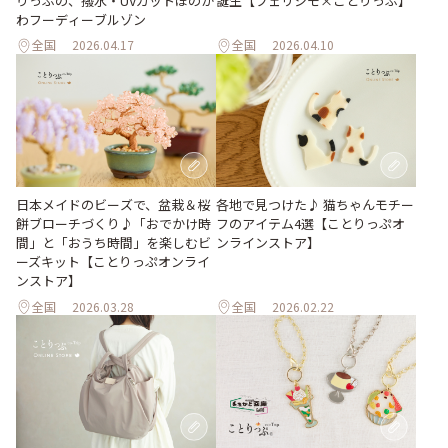
りっぷの、撥水・UVカットほのか
誕生【フェリシモ×ことりっぷ】
わフーディーブルゾン
全国
2026.04.17
全国
2026.04.10
日本メイドのビーズで、盆栽＆桜
各地で見つけた♪ 猫ちゃんモチー
餅ブローチづくり♪「おでかけ時
フのアイテム4選【ことりっぷオ
間」と「おうち時間」を楽しむビ
ンラインストア】
ーズキット【ことりっぷオンライ
ンストア】
全国
2026.03.28
全国
2026.02.22