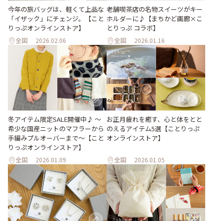
今年の旅バッグは、軽くて上品な
老舗喫茶店の名物スイーツがキー
「イザック」にチェンジ。【こと
ホルダーに♪【まちかど画廊×こ
りっぷオンラインストア】
とりっぷ コラボ】
全国
2026.02.06
全国
2026.01.16
冬アイテム限定SALE開催中♪ ～
お正月疲れを癒す、心と体をとと
希少な国産ニットのマフラーから
のえるアイテム5選【ことりっぷ
手編みプルオーバーまで～【こと
オンラインストア】
りっぷオンラインストア】
全国
2026.01.09
全国
2026.01.05