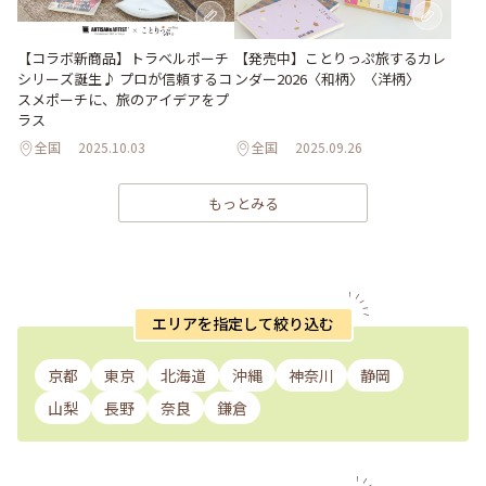
【コラボ新商品】トラベルポーチ
【発売中】ことりっぷ旅するカレ
シリーズ誕生♪ プロが信頼するコ
ンダー2026〈和柄〉〈洋柄〉
スメポーチに、旅のアイデアをプ
ラス
全国
2025.10.03
全国
2025.09.26
もっとみる
エリアを指定して絞り込む
京都
東京
北海道
沖縄
神奈川
静岡
山梨
長野
奈良
鎌倉