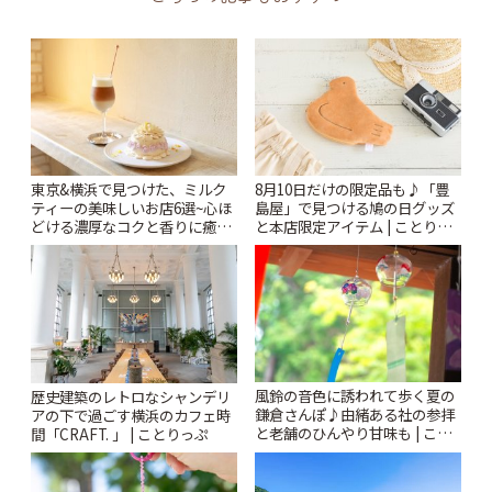
東京&横浜で見つけた、ミルク
8月10日だけの限定品も♪「豊
ティーの美味しいお店6選~心ほ
島屋」で見つける鳩の日グッズ
どける濃厚なコクと香りに癒や
と本店限定アイテム | ことりっ
されるティータイム~ | ことりっ
ぷ
ぷ
風鈴の音色に誘われて歩く夏の
歴史建築のレトロなシャンデリ
鎌倉さんぽ♪由緒ある社の参拝
アの下で過ごす横浜のカフェ時
と老舗のひんやり甘味も | こと
間「CRAFT. 」 | ことりっぷ
りっぷ