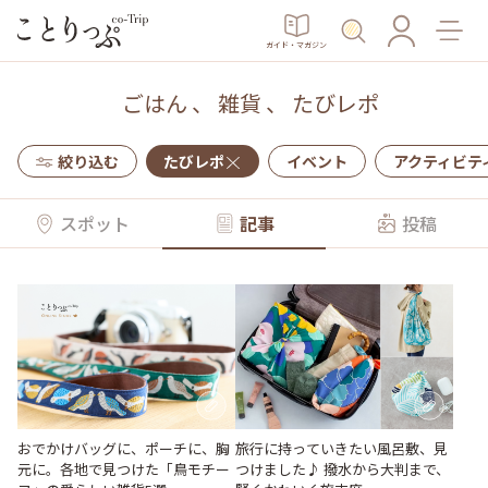
ガイド・マガジン
ごはん
、
雑貨
、
たびレポ
絞り込む
たびレポ
イベント
アクティビテ
スポット
記事
投稿
おでかけバッグに、ポーチに、胸
旅行に持っていきたい風呂敷、見
元に。各地で見つけた「鳥モチー
つけました♪ 撥水から大判まで、