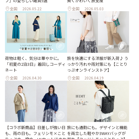
フ」の愛らしい雑貨5選
賢くかわいく旅支度
全国
2026.05.22
全国
2026.05.03
荷物は軽く、気分は華やかに。
旅を快適にする洋服が新入荷♪ う
「初夏の2泊3日」着回しコーディ
っかり汚れや雨対策にも【ことり
ネート
っぷオンラインストア】
全国
2026.04.30
全国
2026.04.19
【コラボ新商品】日差しが強い日
旅にも通勤にも。デザインと機能
も、雨の日も。フェリシモ×こと
を両立した軽やか3WAYバッグが