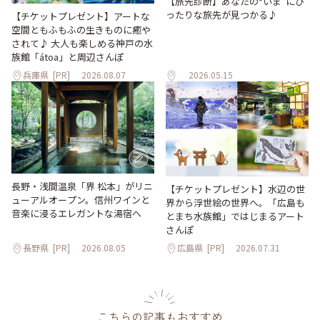
【旅先診断】あなたの“いま”にぴ
ったりな旅先が見つかる♪
【チケットプレゼント】アートな
空間ともふもふの生きものに癒や
されて♪ 大人も楽しめる神戸の水
族館「átoa」と周辺さんぽ
兵庫県
[PR]
2026.08.07
2026.05.15
長野・浅間温泉「界 松本」がリニ
【チケットプレゼント】水辺の世
ューアルオープン。信州ワインと
界から浮世絵の世界へ。「広島も
音楽に浸るエレガントな湯宿へ
とまち水族館」ではじまるアート
さんぽ
長野県
[PR]
2026.08.05
広島県
[PR]
2026.07.31
こちらの記事もおすすめ