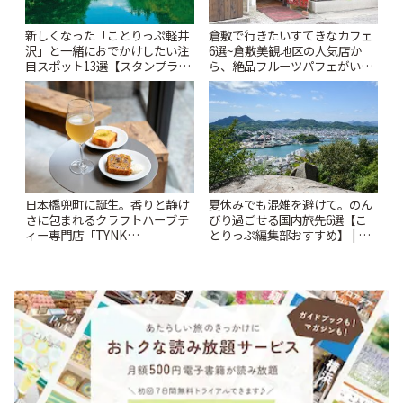
新しくなった「ことりっぷ軽井
倉敷で行きたいすてきなカフェ
沢」と一緒におでかけしたい注
6選~倉敷美観地区の人気店か
目スポット13選【スタンプラリ
ら、絶品フルーツパフェがいた
ー開催中】 | ことりっぷ
だけるパーラーまで~ | ことりっ
ぷ
日本橋兜町に誕生。香りと静け
夏休みでも混雑を避けて。のん
さに包まれるクラフトハーブテ
びり過ごせる国内旅先6選【こ
ィー専門店「TYNK
とりっぷ編集部おすすめ】 | こ
Kabutocho」 | ことりっぷ
とりっぷ