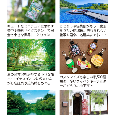
キュートなミニチュアに思わず
ことりっぷ編集部がもう一度泊
夢中♪鎌倉「イクスタン」で出
まりたい宿10選。忘れられない
会う小さな世界 | ことりっぷ
絶景や温泉、名建築まで | こと
りっぷ
夏の軽井沢を堪能する小さな旅
カスタマイズも楽しい!約500種
へ~マイナスイオンに包まれな
類の可愛いワッペンキーホルダ
がら名建築や美術館をめぐろう
ーがずらり。小平市
~ | ことりっぷ
「Kimamaya T&K」 | ことりっ
ぷ