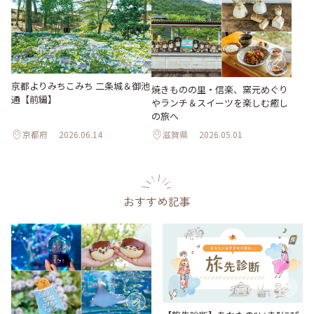
京都よりみちこみち 二条城＆御池
焼きものの里・信楽、窯元めぐり
通【前編】
やランチ＆スイーツを楽しむ癒し
の旅へ
京都府
2026.06.14
滋賀県
2026.05.01
おすすめ記事