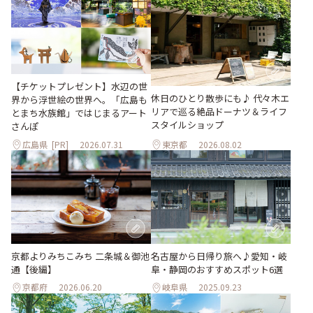
【チケットプレゼント】水辺の世
休日のひとり散歩にも♪ 代々木エ
界から浮世絵の世界へ。「広島も
リアで巡る絶品ドーナツ＆ライフ
とまち水族館」ではじまるアート
スタイルショップ
さんぽ
広島県
[PR]
2026.07.31
東京都
2026.08.02
京都よりみちこみち 二条城＆御池
名古屋から日帰り旅へ♪愛知・岐
通【後編】
阜・静岡のおすすめスポット6選
京都府
2026.06.20
岐阜県
2025.09.23