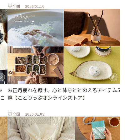
全国
2026.01.16
ッ
お正月疲れを癒す、心と体をととのえるアイテム5
こ
選【ことりっぷオンラインストア】
全国
2026.01.05