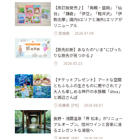
【改訂版発売♪】「角館・盛岡」「仙
台」「鎌倉」「伊豆」「軽井沢」「伊
勢志摩」国内6エリアと海外1エリアが
リニューアル
宮城県
2026.07.09
【旅先診断】あなたの“いま”にぴった
りな旅先が見つかる♪
2026.05.15
【チケットプレゼント】アートな空間
ともふもふの生きものに癒やされて♪
大人も楽しめる神戸の水族館「átoa」
と周辺さんぽ
兵庫県
[PR]
2026.08.07
長野・浅間温泉「界 松本」がリニュー
アルオープン。信州ワインと音楽に浸
るエレガントな湯宿へ
長野県
[PR]
2026.08.05