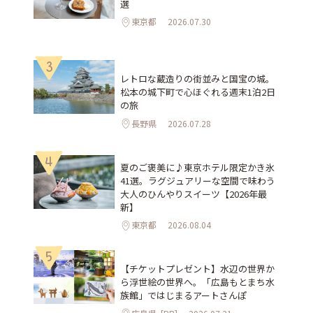
選
東京都
2026.07.30
3
レトロな蔵造りの街並みと国宝の城。
松本の城下町で心ほぐれる週末1泊2日
の旅
長野県
2026.07.28
4
夏のご褒美に♪東京ホテル限定かき氷
41選。ラグジュアリーな空間で味わう
大人のひんやりスイーツ【2026年最
新】
東京都
2026.08.04
5
【チケットプレゼント】水辺の世界か
ら浮世絵の世界へ。「広島もとまち水
族館」ではじまるアートさんぽ