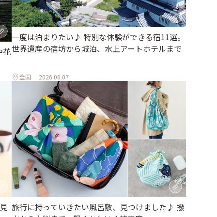
一度は泊まりたい♪ 特別な体験ができる宿11選。
世界遺産の宿坊から城泊、水上アートホテルまで
中花
全国
2026.06.07
見
旅行に持っていきたい風呂敷、見つけました♪ 撥