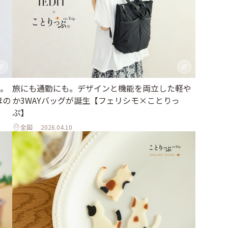
。
旅にも通勤にも。デザインと機能を両立した軽や
ほの
か3WAYバッグが誕生【フェリシモ×ことりっ
ぷ】
全国
2026.04.10