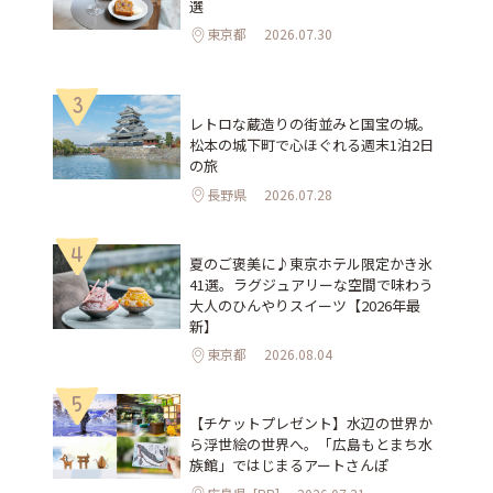
選
東京都
2026.07.30
3
レトロな蔵造りの街並みと国宝の城。
松本の城下町で心ほぐれる週末1泊2日
の旅
長野県
2026.07.28
4
夏のご褒美に♪東京ホテル限定かき氷
41選。ラグジュアリーな空間で味わう
大人のひんやりスイーツ【2026年最
新】
東京都
2026.08.04
5
【チケットプレゼント】水辺の世界か
ら浮世絵の世界へ。「広島もとまち水
族館」ではじまるアートさんぽ