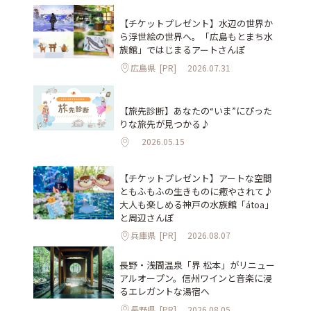
【チケットプレゼント】水辺の世界か
ら浮世絵の世界へ。「広島もとまち水
族館」ではじまるアートさんぽ
広島県
[PR]
2026.07.31
【旅先診断】あなたの“いま”にぴった
りな旅先が見つかる♪
2026.05.15
【チケットプレゼント】アートな空間
ともふもふの生きものに癒やされて♪
大人も楽しめる神戸の水族館「átoa」
と周辺さんぽ
兵庫県
[PR]
2026.08.07
長野・浅間温泉「界 松本」がリニュー
アルオープン。信州ワインと音楽に浸
るエレガントな湯宿へ
長野県
[PR]
2026.08.05