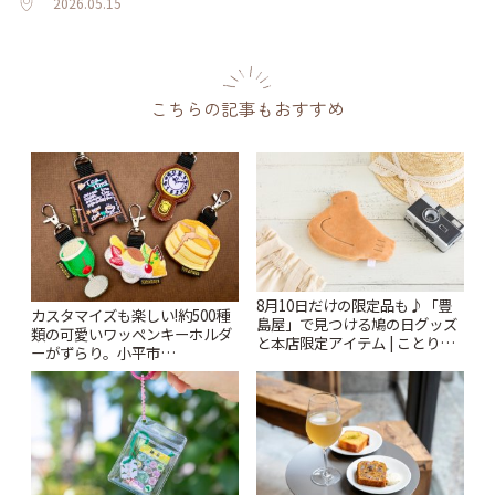
2026.05.15
こちらの記事もおすすめ
8月10日だけの限定品も♪「豊
カスタマイズも楽しい!約500種
島屋」で見つける鳩の日グッズ
類の可愛いワッペンキーホルダ
と本店限定アイテム | ことりっ
ーがずらり。小平市
ぷ
「Kimamaya T&K」 | ことりっ
ぷ