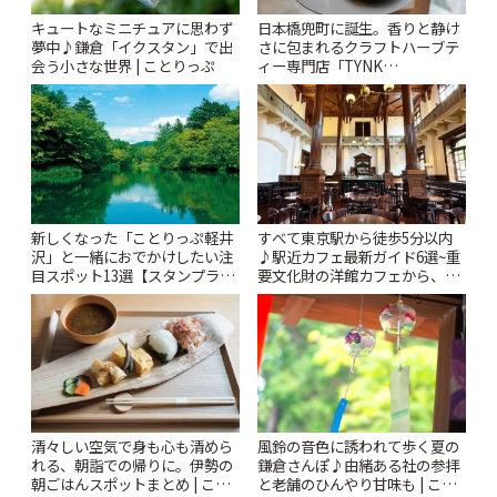
キュートなミニチュアに思わず
日本橋兜町に誕生。香りと静け
夢中♪鎌倉「イクスタン」で出
さに包まれるクラフトハーブテ
会う小さな世界 | ことりっぷ
ィー専門店「TYNK
Kabutocho」 | ことりっぷ
新しくなった「ことりっぷ軽井
すべて東京駅から徒歩5分以内
沢」と一緒におでかけしたい注
♪駅近カフェ最新ガイド6選~重
目スポット13選【スタンプラリ
要文化財の洋館カフェから、改
ー開催中】 | ことりっぷ
札すぐのレトロ喫茶まで~ | こと
りっぷ
風鈴の音色に誘われて歩く夏の
清々しい空気で身も心も清めら
鎌倉さんぽ♪由緒ある社の参拝
れる、朝詣での帰りに。伊勢の
と老舗のひんやり甘味も | こと
朝ごはんスポットまとめ | こと