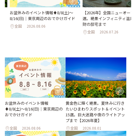
い
お盆休みのイベント情報♦︎8/8(土)〜
【2026年】全国ニューオープ
。巨
8/16(日)｜東京周辺のおでかけガイド
選。絶景インフィニティ温泉
26
財の邸宅まで
全国
2026.08.06
全国
2026.07.26
お盆休みのイベント情報
黄金色に輝く絶景。夏休みに行き
♦︎8/8(土)〜8/16(日)｜東京周辺の
たいひまわりスポット＆イベント
おでかけガイド
15選。巨大迷路や夜のライトアッ
プまで【2026年夏】
全国
2026.08.06
全国
2026.08.01