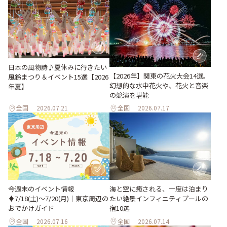
日本の風物詩♪夏休みに行きたい
【2026年】関東の花火大会14選。
風鈴まつり＆イベント15選【2026
幻想的な水中花火や、花火と音楽
年夏】
の競演を堪能
全国
2026.07.21
全国
2026.07.17
今週末のイベント情報
海と空に癒される、一度は泊まり
♦︎7/18(土)〜7/20(月)｜東京周辺の
たい絶景インフィニティプールの
おでかけガイド
宿10選
全国
2026.07.16
全国
2026.07.14