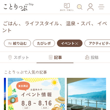
ガイド・マガジン
ごはん
、
ライフスタイル
、
温泉・スパ
、
イベ
ント
絞り込む
たびレポ
イベント
アクティビテ
スポット
記事
投稿
ことりっぷで人気の記事