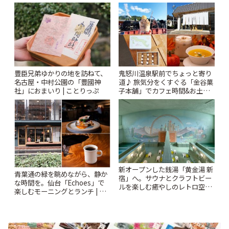
りっぷ
りっぷ
豊臣兄弟ゆかりの地を訪ねて、
鬼怒川温泉駅前でちょっと寄り
名古屋・中村公園の「豊國神
道♪ 旅気分をくすぐる「金谷菓
社」におまいり | ことりっぷ
子本舗」でカフェ時間&お土産
探し | ことりっぷ
新オープンした銭湯「黄金湯 新
青葉通の緑を眺めながら、静か
宿」へ。サウナとクラフトビー
な時間を。仙台「Echoes」で
ルを楽しむ癒やしのレトロ空間
楽しむモーニングとランチ | こ
| ことりっぷ
とりっぷ