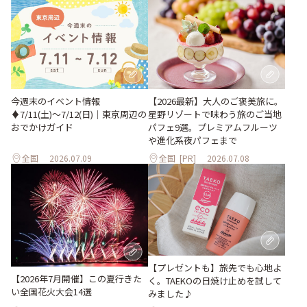
今週末のイベント情報
【2026最新】大人のご褒美旅に。
♦︎7/11(土)〜7/12(日)｜東京周辺の
星野リゾートで味わう旅のご当地
おでかけガイド
パフェ9選。プレミアムフルーツ
や進化系夜パフェまで
全国
2026.07.09
全国
[PR]
2026.07.08
【プレゼントも】旅先でも心地よ
【2026年7月開催】この夏行きた
く。TAEKOの日焼け止めを試して
い全国花火大会14選
みました♪