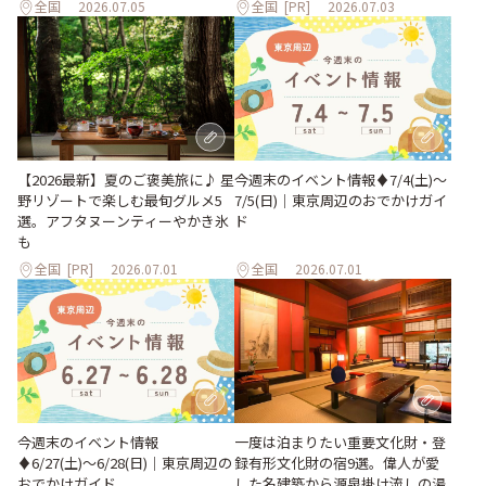
全国
2026.07.05
全国
[PR]
2026.07.03
【2026最新】夏のご褒美旅に♪ 星
今週末のイベント情報♦︎7/4(土)〜
野リゾートで楽しむ最旬グルメ5
7/5(日)｜東京周辺のおでかけガイ
選。アフタヌーンティーやかき氷
ド
も
全国
[PR]
2026.07.01
全国
2026.07.01
今週末のイベント情報
一度は泊まりたい重要文化財・登
♦︎6/27(土)〜6/28(日)｜東京周辺の
録有形文化財の宿9選。偉人が愛
おでかけガイド
した名建築から源泉掛け流しの湯