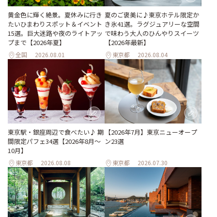
黄金色に輝く絶景。夏休みに行き
夏のご褒美に♪東京ホテル限定か
たいひまわりスポット＆イベント
き氷41選。ラグジュアリーな空間
15選。巨大迷路や夜のライトアッ
で味わう大人のひんやりスイーツ
プまで【2026年夏】
【2026年最新】
全国
2026.08.01
東京都
2026.08.04
東京駅・銀座周辺で食べたい♪ 期
【2026年7月】東京ニューオープ
間限定パフェ34選【2026年8月～
ン23選
10月】
東京都
2026.08.08
東京都
2026.07.30