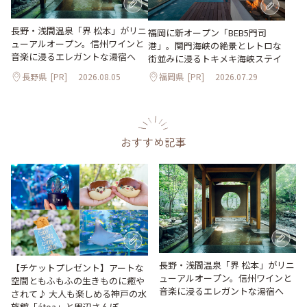
長野・浅間温泉「界 松本」がリニ
福岡に新オープン「BEB5門司
ューアルオープン。信州ワインと
港」。関門海峡の絶景とレトロな
音楽に浸るエレガントな湯宿へ
街並みに浸るトキメキ海峡ステイ
長野県
[PR]
2026.08.05
福岡県
[PR]
2026.07.29
おすすめ記事
長野・浅間温泉「界 松本」がリニ
【チケットプレゼント】アートな
ューアルオープン。信州ワインと
空間ともふもふの生きものに癒や
音楽に浸るエレガントな湯宿へ
されて♪ 大人も楽しめる神戸の水
族館「átoa」と周辺さんぽ