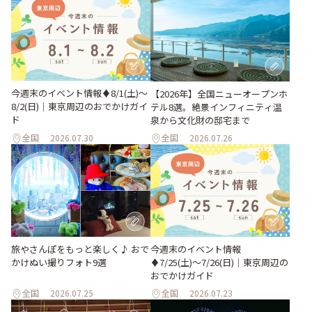
今週末のイベント情報♦︎8/1(土)〜
【2026年】全国ニューオープンホ
8/2(日)｜東京周辺のおでかけガイ
テル8選。絶景インフィニティ温
ド
泉から文化財の邸宅まで
全国
2026.07.30
全国
2026.07.26
旅やさんぽをもっと楽しく♪ おで
今週末のイベント情報
かけぬい撮りフォト9選
♦︎7/25(土)〜7/26(日)｜東京周辺の
おでかけガイド
全国
2026.07.25
全国
2026.07.23