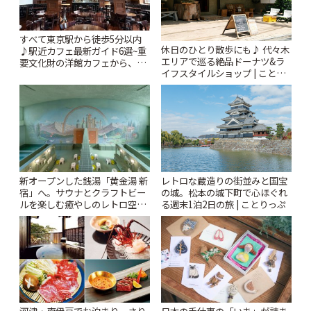
すべて東京駅から徒歩5分以内
休日のひとり散歩にも♪ 代々木
♪駅近カフェ最新ガイド6選~重
エリアで巡る絶品ドーナツ&ラ
要文化財の洋館カフェから、改
イフスタイルショップ | ことり
札すぐのレトロ喫茶まで~ | こと
っぷ
りっぷ
新オープンした銭湯「黄金湯 新
レトロな蔵造りの街並みと国宝
宿」へ。サウナとクラフトビー
の城。松本の城下町で心ほぐれ
ルを楽しむ癒やしのレトロ空間
る週末1泊2日の旅 | ことりっぷ
| ことりっぷ