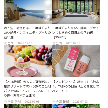
海と空に癒される、一度は泊まり
一度は泊まりたい、建築・デザイ
たい絶景インフィニティプールの
ンにときめく西日本の宿14選
宿10選
【2026年】
全国
2026.07.14
全国
2026.07.12
【プレゼントも】旅先でも心地よ
【2026最新】大人のご褒美旅に。
く。TAEKOの日焼け止めを試して
星野リゾートで味わう旅のご当地
みました♪
パフェ9選。プレミアムフルーツ
や進化系夜パフェまで
全国
[PR]
2026.07.08
全国
[PR]
2026.07.03