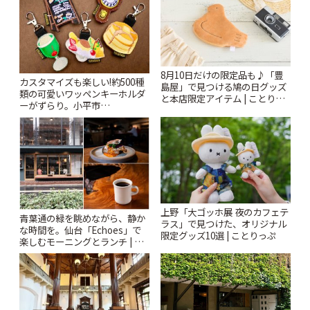
8月10日だけの限定品も♪「豊
カスタマイズも楽しい!約500種
島屋」で見つける鳩の日グッズ
類の可愛いワッペンキーホルダ
と本店限定アイテム | ことりっ
ーがずらり。小平市
ぷ
「Kimamaya T&K」 | ことりっ
ぷ
上野「大ゴッホ展 夜のカフェテ
青葉通の緑を眺めながら、静か
ラス」で見つけた、オリジナル
な時間を。仙台「Echoes」で
限定グッズ10選 | ことりっぷ
楽しむモーニングとランチ | こ
とりっぷ