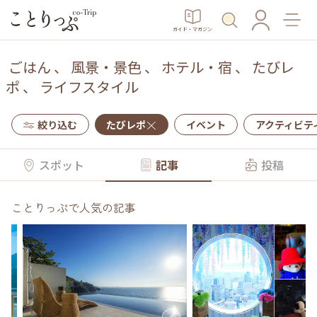
ガイド・マガジン
ごはん
、
風景・景色
、
ホテル・宿
、
たびレ
ポ
、
ライフスタイル
絞り込む
たびレポ
イベント
アクティビテ
スポット
記事
投稿
ことりっぷで人気の記事