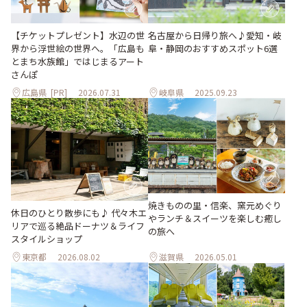
【チケットプレゼント】水辺の世
名古屋から日帰り旅へ♪愛知・岐
界から浮世絵の世界へ。「広島も
阜・静岡のおすすめスポット6選
とまち水族館」ではじまるアート
さんぽ
広島県
[PR]
2026.07.31
岐阜県
2025.09.23
焼きものの里・信楽、窯元めぐり
休日のひとり散歩にも♪ 代々木エ
やランチ＆スイーツを楽しむ癒し
リアで巡る絶品ドーナツ＆ライフ
の旅へ
スタイルショップ
東京都
2026.08.02
滋賀県
2026.05.01