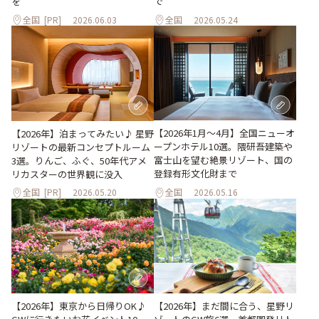
を
で
全国
[PR]
2026.06.03
全国
2026.05.24
【2026年1月～4月】全国ニューオ
【2026年】泊まってみたい♪ 星野
ープンホテル10選。隈研吾建築や
リゾートの最新コンセプトルーム
富士山を望む絶景リゾート、国の
3選。りんご、ふぐ、50年代アメ
登録有形文化財まで
リカスターの世界観に没入
全国
[PR]
2026.05.20
全国
2026.05.16
【2026年】東京から日帰りOK♪
【2026年】まだ間に合う、星野リ