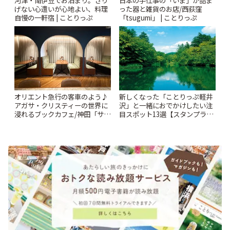
河津・南伊豆でお泊まり。さり
日本の手仕事の「いま」が詰ま
げない心遣いが心地よい、料理
った器と雑貨のお店/西荻窪
自慢の一軒宿 | ことりっぷ
「tsugumi」 | ことりっぷ
オリエント急行の客車のよう♪
新しくなった「ことりっぷ軽井
アガサ・クリスティーの世界に
沢」と一緒におでかけしたい注
浸れるブックカフェ/神田「サロ
目スポット13選【スタンプラリ
ンクリスティ」 | ことりっぷ
ー開催中】 | ことりっぷ