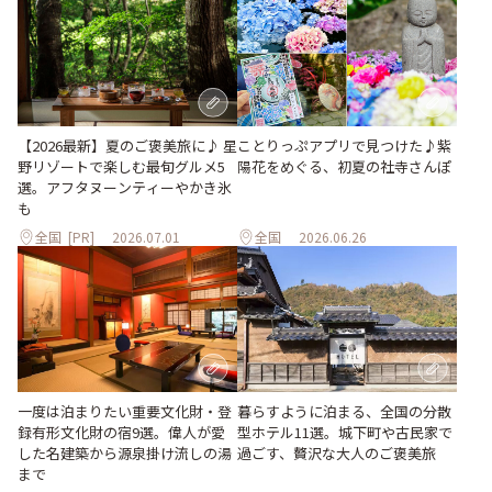
ことりっぷアプリで見つけた♪紫
【2026最新】夏のご褒美旅に♪ 星
陽花をめぐる、初夏の社寺さんぽ
野リゾートで楽しむ最旬グルメ5
選。アフタヌーンティーやかき氷
も
全国
[PR]
2026.07.01
全国
2026.06.26
一度は泊まりたい重要文化財・登
暮らすように泊まる、全国の分散
録有形文化財の宿9選。偉人が愛
型ホテル11選。城下町や古民家で
した名建築から源泉掛け流しの湯
過ごす、贅沢な大人のご褒美旅
まで