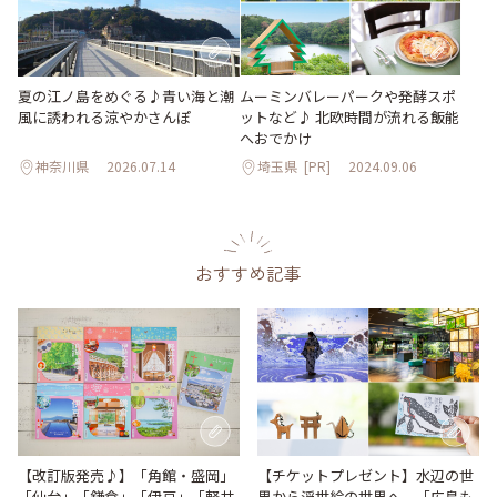
夏の江ノ島をめぐる♪青い海と潮
ムーミンバレーパークや発酵スポ
風に誘われる涼やかさんぽ
ットなど♪ 北欧時間が流れる飯能
へおでかけ
神奈川県
2026.07.14
埼玉県
[PR]
2024.09.06
おすすめ記事
【改訂版発売♪】「角館・盛岡」
【チケットプレゼント】水辺の世
「仙台」「鎌倉」「伊豆」「軽井
界から浮世絵の世界へ。「広島も