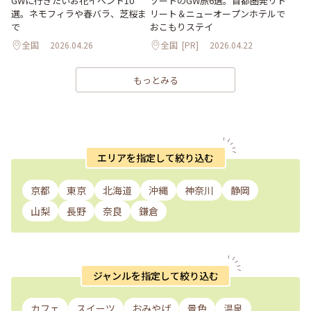
GWに行きたいお花イベント10
ゾートのGW旅6選。首都圏発リト
選。ネモフィラや春バラ、芝桜ま
リート＆ニューオープンホテルで
で
おこもりステイ
全国
2026.04.26
全国
[PR]
2026.04.22
もっとみる
エリアを指定して絞り込む
京都
東京
北海道
沖縄
神奈川
静岡
山梨
長野
奈良
鎌倉
ジャンルを指定して絞り込む
カフェ
スイーツ
おみやげ
景色
温泉