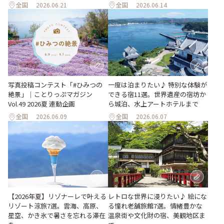
全国
2026.06.21
全国
2026.06.14
写真投稿コンテスト「#ひみつの
一度は泊まりたい♪ 特別な体験が
絶景」｜ことりっぷマガジン
できる宿11選。世界遺産の宿坊か
Vol.49 2026夏 連動企画
ら城泊、水上アートホテルまで
全国
2026.06.09
全国
2026.06.07
【2026年夏】リゾナーレで叶える
レトロな世界に浸りたい♪ 絵にな
リゾート涼旅7選。雲海、高原、
る憧れ老舗旅館7選。情緒豊かな
星空、かき氷で暑さを忘れる滞在
温泉街や文化財の宿、美観地区ま