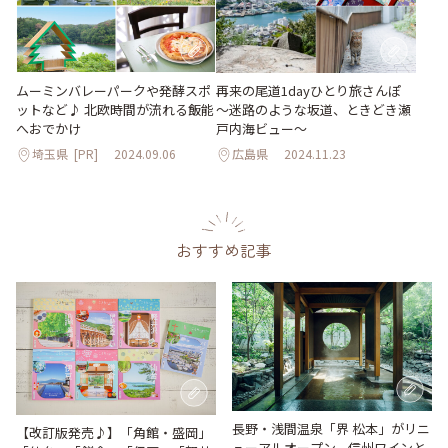
ムーミンバレーパークや発酵スポ
再来の尾道1dayひとり旅さんぽ
ットなど♪ 北欧時間が流れる飯能
～迷路のような坂道、ときどき瀬
へおでかけ
戸内海ビュー～
埼玉県
[PR]
2024.09.06
広島県
2024.11.23
おすすめ記事
長野・浅間温泉「界 松本」がリニ
【改訂版発売♪】「角館・盛岡」
ューアルオープン。信州ワインと