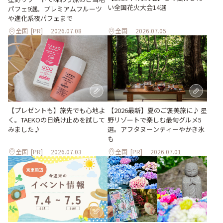
い全国花火大会14選
パフェ9選。プレミアムフルーツ
や進化系夜パフェまで
全国
[PR]
2026.07.08
全国
2026.07.05
【プレゼントも】旅先でも心地よ
【2026最新】夏のご褒美旅に♪ 星
く。TAEKOの日焼け止めを試して
野リゾートで楽しむ最旬グルメ5
みました♪
選。アフタヌーンティーやかき氷
も
全国
[PR]
2026.07.03
全国
[PR]
2026.07.01