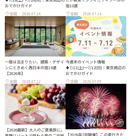
おでかけガイド
宿10選
全国
2026.07.16
全国
2026.07.14
一度は泊まりたい、建築・デザイ
今週末のイベント情報
ンにときめく西日本の宿14選
♦︎7/11(土)〜7/12(日)｜東京周辺の
【2026年】
おでかけガイド
全国
2026.07.12
全国
2026.07.09
【2026最新】大人のご褒美旅に。
【2026年7月開催】この夏行きた
星野リゾートで味わう旅のご当地