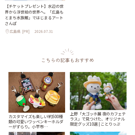
【チケットプレゼント】水辺の世
界から浮世絵の世界へ。「広島も
とまち水族館」ではじまるアート
さんぽ
広島県
[PR]
2026.07.31
こちらの記事もおすすめ
上野「大ゴッホ展 夜のカフェテ
カスタマイズも楽しい!約500種
ラス」で見つけた、オリジナル
類の可愛いワッペンキーホルダ
限定グッズ10選 | ことりっぷ
ーがずらり。小平市
「Kimamaya T&K」 | ことりっ