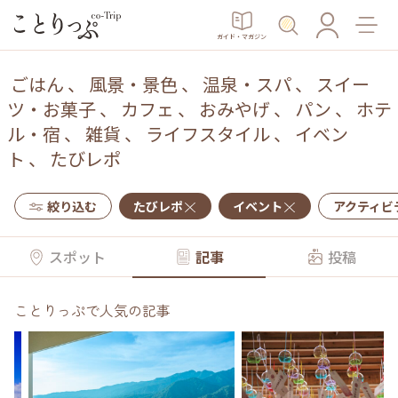
ガイド・マガジン
ごはん
、
風景・景色
、
温泉・スパ
、
スイー
ツ・お菓子
、
カフェ
、
おみやげ
、
パン
、
ホテ
ル・宿
、
雑貨
、
ライフスタイル
、
イベン
ト
、
たびレポ
絞り込む
たびレポ
イベント
アクティビ
スポット
記事
投稿
ことりっぷで人気の記事