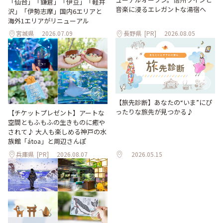
「仙台」「鎌倉」「伊豆」「軽井
音楽に浸るエレガントな湯宿へ
沢」「伊勢志摩」国内6エリアと
海外1エリアがリニューアル
宮城県
2026.07.09
長野県
[PR]
2026.08.05
【旅先診断】あなたの“いま”にぴ
ったりな旅先が見つかる♪
【チケットプレゼント】アートな
空間ともふもふの生きものに癒や
されて♪ 大人も楽しめる神戸の水
族館「átoa」と周辺さんぽ
兵庫県
[PR]
2026.08.07
2026.05.15