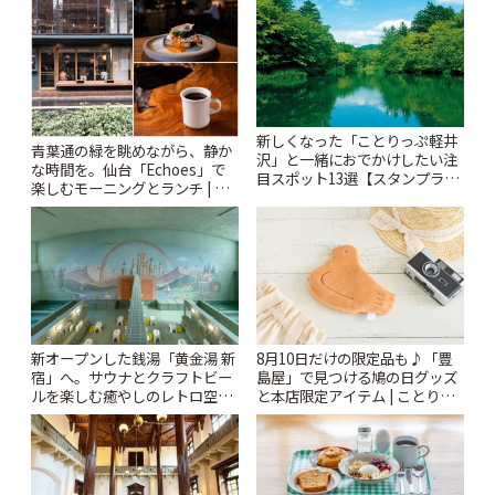
ぷ
新しくなった「ことりっぷ軽井
青葉通の緑を眺めながら、静か
沢」と一緒におでかけしたい注
な時間を。仙台「Echoes」で
目スポット13選【スタンプラリ
楽しむモーニングとランチ | こ
ー開催中】 | ことりっぷ
とりっぷ
新オープンした銭湯「黄金湯 新
8月10日だけの限定品も♪「豊
宿」へ。サウナとクラフトビー
島屋」で見つける鳩の日グッズ
ルを楽しむ癒やしのレトロ空間
と本店限定アイテム | ことりっ
| ことりっぷ
ぷ