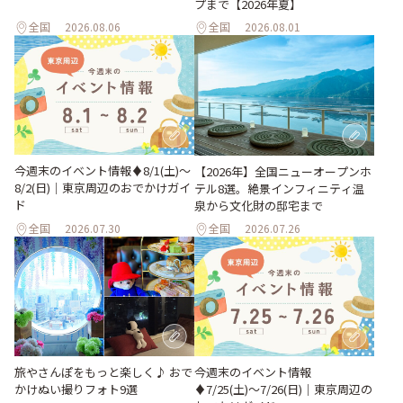
プまで【2026年夏】
全国
2026.08.06
全国
2026.08.01
今週末のイベント情報♦︎8/1(土)〜
【2026年】全国ニューオープンホ
8/2(日)｜東京周辺のおでかけガイ
テル8選。絶景インフィニティ温
ド
泉から文化財の邸宅まで
全国
2026.07.30
全国
2026.07.26
旅やさんぽをもっと楽しく♪ おで
今週末のイベント情報
かけぬい撮りフォト9選
♦︎7/25(土)〜7/26(日)｜東京周辺の