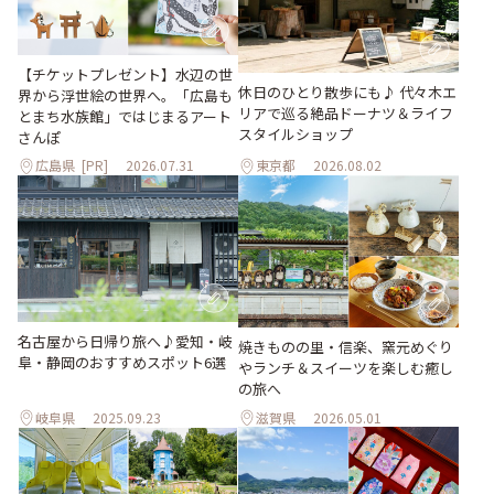
【チケットプレゼント】水辺の世
休日のひとり散歩にも♪ 代々木エ
界から浮世絵の世界へ。「広島も
リアで巡る絶品ドーナツ＆ライフ
とまち水族館」ではじまるアート
スタイルショップ
さんぽ
広島県
[PR]
2026.07.31
東京都
2026.08.02
名古屋から日帰り旅へ♪愛知・岐
焼きものの里・信楽、窯元めぐり
阜・静岡のおすすめスポット6選
やランチ＆スイーツを楽しむ癒し
の旅へ
岐阜県
2025.09.23
滋賀県
2026.05.01