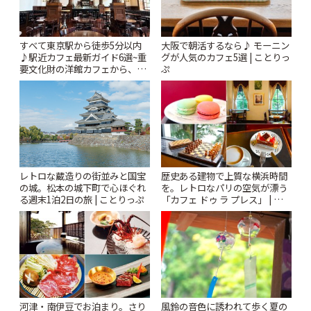
すべて東京駅から徒歩5分以内
大阪で朝活するなら♪ モーニン
♪駅近カフェ最新ガイド6選~重
グが人気のカフェ5選 | ことりっ
要文化財の洋館カフェから、改
ぷ
札すぐのレトロ喫茶まで~ | こと
りっぷ
レトロな蔵造りの街並みと国宝
歴史ある建物で上質な横浜時間
の城。松本の城下町で心ほぐれ
を。レトロなパリの空気が漂う
る週末1泊2日の旅 | ことりっぷ
「カフェ ドゥ ラ プレス」 | こと
りっぷ
風鈴の音色に誘われて歩く夏の
河津・南伊豆でお泊まり。さり