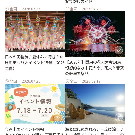
おでかけガイド
全国
2026.07.25
全国
2026.07.23
日本の風物詩♪夏休みに行きたい
【2026年】関東の花火大会14選。
風鈴まつり＆イベント15選【2026
幻想的な水中花火や、花火と音楽
年夏】
の競演を堪能
全国
2026.07.21
全国
2026.07.17
今週末のイベント情報
海と空に癒される、一度は泊まり
♦︎7/18(土)〜7/20(月)｜東京周辺の
たい絶景インフィニティプールの