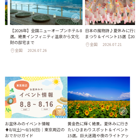
い
日本の風物詩♪夏休みに行き
【2026年】全国ニューオープンホテル8
。巨
まつり＆イベント15選【202
選。絶景インフィニティ温泉から文化
26
財の邸宅まで
全国
2026.07.21
全国
2026.07.26
お盆休みのイベント情報
黄金色に輝く絶景。夏休みに行き
♦︎8/8(土)〜8/16(日)｜東京周辺の
たいひまわりスポット＆イベント
おでかけガイド
15選。巨大迷路や夜のライトアッ