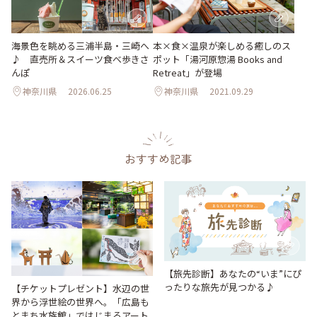
海景色を眺める三浦半島・三崎へ
本×食×温泉が楽しめる癒しのス
♪ 直売所＆スイーツ食べ歩きさ
ポット「湯河原惣湯 Books and
んぽ
Retreat」が登場
神奈川県
2026.06.25
神奈川県
2021.09.29
おすすめ記事
【旅先診断】あなたの“いま”にぴ
ったりな旅先が見つかる♪
【チケットプレゼント】水辺の世
界から浮世絵の世界へ。「広島も
とまち水族館」ではじまるアート