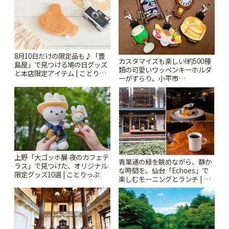
8月10日だけの限定品も♪「豊
カスタマイズも楽しい!約500種
島屋」で見つける鳩の日グッズ
類の可愛いワッペンキーホルダ
と本店限定アイテム | ことりっ
ーがずらり。小平市
ぷ
「Kimamaya T&K」 | ことりっ
ぷ
上野「大ゴッホ展 夜のカフェテ
青葉通の緑を眺めながら、静か
ラス」で見つけた、オリジナル
な時間を。仙台「Echoes」で
限定グッズ10選 | ことりっぷ
楽しむモーニングとランチ | こ
とりっぷ