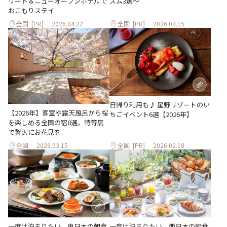
リート＆ニューオープンホテルで
ズム3選～
おこもりステイ
全国
[PR]
2026.04.22
全国
[PR]
2026.04.15
日帰り利用も♪ 星野リゾートのい
【2026年】客室や露天風呂から桜
ちごイベント6選【2026年】
を楽しめる全国の宿8選。特等席
で贅沢にお花見を
全国
2026.03.15
全国
[PR]
2026.02.18
一度は泊まりたい、東日本の朝食
一度は泊まりたい、西日本の朝食