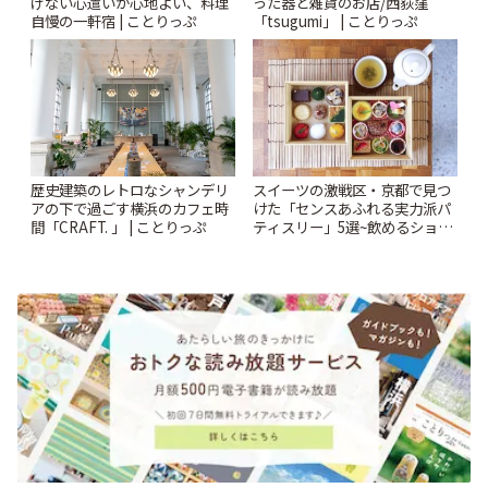
げない心遣いが心地よい、料理
った器と雑貨のお店/西荻窪
自慢の一軒宿 | ことりっぷ
「tsugumi」 | ことりっぷ
歴史建築のレトロなシャンデリ
スイーツの激戦区・京都で見つ
アの下で過ごす横浜のカフェ時
けた「センスあふれる実力派パ
間「CRAFT. 」 | ことりっぷ
ティスリー」5選~飲めるショー
トケーキや重箱アフタヌーンテ
ィー他~ | ことりっぷ