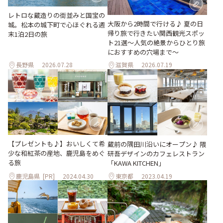
レトロな蔵造りの街並みと国宝の
大阪から2時間で行ける♪ 夏の日
城。松本の城下町で心ほぐれる週
帰り旅で行きたい関西観光スポッ
末1泊2日の旅
ト21選～人気の絶景からひとり旅
におすすめの穴場まで～
長野県
2026.07.28
滋賀県
2026.07.19
【プレゼントも♪】おいしくて希
蔵前の隅田川沿いにオープン♪ 隈
少な和紅茶の産地、鹿児島をめぐ
研吾デザインのカフェレストラン
る旅
「KAWA KITCHEN」
鹿児島県
[PR]
2024.04.30
東京都
2023.04.19