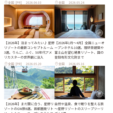
全国
[PR]
2026.06.03
全国
2026.05.24
【2026年1月～4月】全国ニューオ
【2026年】泊まってみたい♪ 星野
ープンホテル10選。隈研吾建築や
リゾートの最新コンセプトルーム
富士山を望む絶景リゾート、国の
3選。りんご、ふぐ、50年代アメ
登録有形文化財まで
リカスターの世界観に没入
全国
[PR]
2026.05.20
全国
2026.05.16
【2026年】まだ間に合う、星野リ
自然や温泉、食で眠りを整える旅
ゾートのGW旅6選。首都圏発リト
～星野リゾートのスリープツーリ