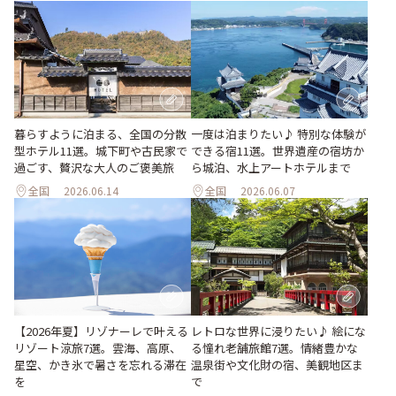
暮らすように泊まる、全国の分散
一度は泊まりたい♪ 特別な体験が
型ホテル11選。城下町や古民家で
できる宿11選。世界遺産の宿坊か
過ごす、贅沢な大人のご褒美旅
ら城泊、水上アートホテルまで
全国
2026.06.14
全国
2026.06.07
【2026年夏】リゾナーレで叶える
レトロな世界に浸りたい♪ 絵にな
リゾート涼旅7選。雲海、高原、
る憧れ老舗旅館7選。情緒豊かな
星空、かき氷で暑さを忘れる滞在
温泉街や文化財の宿、美観地区ま
を
で