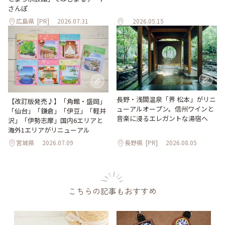
さんぽ
広島県
[PR]
2026.07.31
2026.05.15
長野・浅間温泉「界 松本」がリニ
【改訂版発売♪】「角館・盛岡」
ューアルオープン。信州ワインと
「仙台」「鎌倉」「伊豆」「軽井
音楽に浸るエレガントな湯宿へ
沢」「伊勢志摩」国内6エリアと
海外1エリアがリニューアル
宮城県
2026.07.09
長野県
[PR]
2026.08.05
こちらの記事もおすすめ