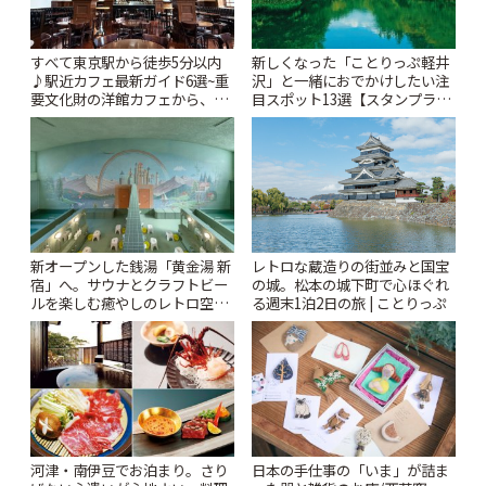
すべて東京駅から徒歩5分以内
新しくなった「ことりっぷ軽井
♪駅近カフェ最新ガイド6選~重
沢」と一緒におでかけしたい注
要文化財の洋館カフェから、改
目スポット13選【スタンプラリ
札すぐのレトロ喫茶まで~ | こと
ー開催中】 | ことりっぷ
りっぷ
新オープンした銭湯「黄金湯 新
レトロな蔵造りの街並みと国宝
宿」へ。サウナとクラフトビー
の城。松本の城下町で心ほぐれ
ルを楽しむ癒やしのレトロ空間
る週末1泊2日の旅 | ことりっぷ
| ことりっぷ
河津・南伊豆でお泊まり。さり
日本の手仕事の「いま」が詰ま