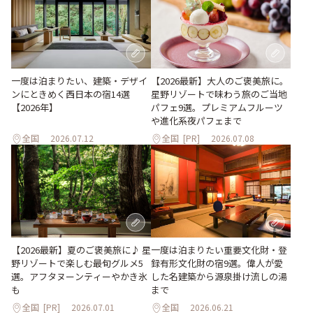
一度は泊まりたい、建築・デザイ
【2026最新】大人のご褒美旅に。
ンにときめく西日本の宿14選
星野リゾートで味わう旅のご当地
【2026年】
パフェ9選。プレミアムフルーツ
や進化系夜パフェまで
全国
2026.07.12
全国
[PR]
2026.07.08
【2026最新】夏のご褒美旅に♪ 星
一度は泊まりたい重要文化財・登
野リゾートで楽しむ最旬グルメ5
録有形文化財の宿9選。偉人が愛
選。アフタヌーンティーやかき氷
した名建築から源泉掛け流しの湯
も
まで
全国
[PR]
2026.07.01
全国
2026.06.21