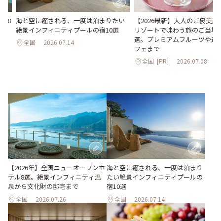
海と空に癒される、一度は泊まりたい
【2026最新】大人のご褒美
ル8
絶景インフィニティプールの宿10選
リゾートで味わう旅のご当地
化
選。プレミアムフルーツや進
全国
2026.07.14
フェまで
全国
[PR]
2026.07.08
海と空に癒される、一度は泊まり
【2026年】全国ニューオープンホ
たい絶景インフィニティプールの
テル8選。絶景インフィニティ温
宿10選
泉から文化財の邸宅まで
全国
2026.07.26
全国
2026.07.14