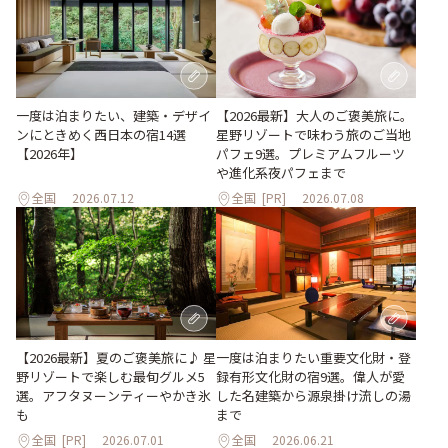
一度は泊まりたい、建築・デザイ
【2026最新】大人のご褒美旅に。
ンにときめく西日本の宿14選
星野リゾートで味わう旅のご当地
【2026年】
パフェ9選。プレミアムフルーツ
や進化系夜パフェまで
全国
2026.07.12
全国
[PR]
2026.07.08
【2026最新】夏のご褒美旅に♪ 星
一度は泊まりたい重要文化財・登
野リゾートで楽しむ最旬グルメ5
録有形文化財の宿9選。偉人が愛
選。アフタヌーンティーやかき氷
した名建築から源泉掛け流しの湯
も
まで
全国
[PR]
2026.07.01
全国
2026.06.21