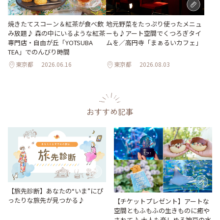
地元野菜をたっぷり使ったメニュ
焼きたてスコーン＆紅茶が食べ飲
ーも♪アート空間でくつろぎタイ
み放題♪ 森の中にいるような紅茶
ムを／高円寺「まぁるいカフェ」
専門店・自由が丘「YOTSUBA
TEA」でのんびり時間
東京都
2026.06.16
東京都
2026.08.03
おすすめ記事
【旅先診断】あなたの“いま”にぴ
ったりな旅先が見つかる♪
【チケットプレゼント】アートな
空間ともふもふの生きものに癒や
されて♪ 大人も楽しめる神戸の水