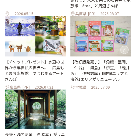
族館「átoa」と周辺さんぽ
2026.05.15
兵庫県
[PR]
2026.08.07
【改訂版発売♪】「角館・盛岡」
【チケットプレゼント】水辺の世
「仙台」「鎌倉」「伊豆」「軽井
界から浮世絵の世界へ。「広島も
沢」「伊勢志摩」国内6エリアと
とまち水族館」ではじまるアート
海外1エリアがリニューアル
さんぽ
広島県
[PR]
2026.07.31
宮城県
2026.07.09
長野・浅間温泉「界 松本」がリニ