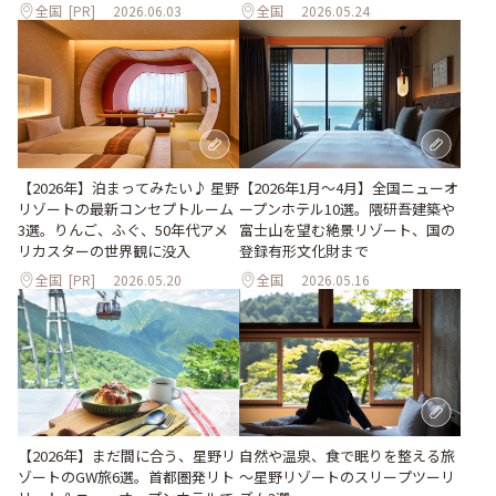
全国
[PR]
2026.06.03
全国
2026.05.24
【2026年1月～4月】全国ニューオ
【2026年】泊まってみたい♪ 星野
ープンホテル10選。隈研吾建築や
リゾートの最新コンセプトルーム
富士山を望む絶景リゾート、国の
3選。りんご、ふぐ、50年代アメ
登録有形文化財まで
リカスターの世界観に没入
全国
[PR]
2026.05.20
全国
2026.05.16
【2026年】まだ間に合う、星野リ
自然や温泉、食で眠りを整える旅
ゾートのGW旅6選。首都圏発リト
～星野リゾートのスリープツーリ