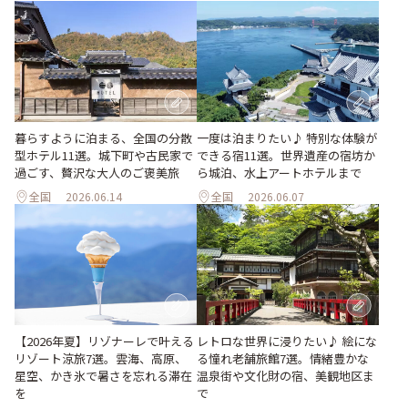
暮らすように泊まる、全国の分散
一度は泊まりたい♪ 特別な体験が
型ホテル11選。城下町や古民家で
できる宿11選。世界遺産の宿坊か
過ごす、贅沢な大人のご褒美旅
ら城泊、水上アートホテルまで
全国
2026.06.14
全国
2026.06.07
【2026年夏】リゾナーレで叶える
レトロな世界に浸りたい♪ 絵にな
リゾート涼旅7選。雲海、高原、
る憧れ老舗旅館7選。情緒豊かな
星空、かき氷で暑さを忘れる滞在
温泉街や文化財の宿、美観地区ま
を
で