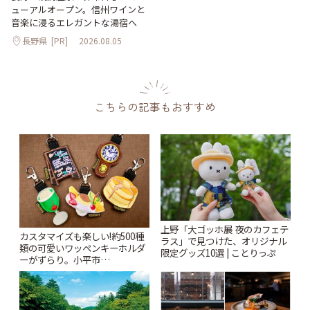
ューアルオープン。信州ワインと
音楽に浸るエレガントな湯宿へ
長野県
[PR]
2026.08.05
こちらの記事もおすすめ
上野「大ゴッホ展 夜のカフェテ
カスタマイズも楽しい!約500種
ラス」で見つけた、オリジナル
類の可愛いワッペンキーホルダ
限定グッズ10選 | ことりっぷ
ーがずらり。小平市
「Kimamaya T&K」 | ことりっ
ぷ