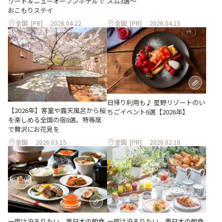
リート＆ニューオープンホテルで
ズム3選～
おこもりステイ
全国
[PR]
2026.04.22
全国
[PR]
2026.04.15
日帰り利用も♪ 星野リゾートのい
【2026年】客室や露天風呂から桜
ちごイベント6選【2026年】
を楽しめる全国の宿8選。特等席
で贅沢にお花見を
全国
2026.03.15
全国
[PR]
2026.02.18
一度は泊まりたい、東日本の朝食
一度は泊まりたい、西日本の朝食