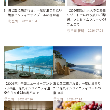
海と空に癒される、一度は泊まりたい
【2026最新】大人のご褒美
ル8
絶景インフィニティプールの宿10選
リゾートで味わう旅のご当地
化
選。プレミアムフルーツや進
全国
2026.07.14
フェまで
全国
[PR]
2026.07.08
海と空に癒される、一度は泊まり
【2026年】全国ニューオープンホ
たい絶景インフィニティプールの
テル8選。絶景インフィニティ温
宿10選
泉から文化財の邸宅まで
全国
2026.07.26
全国
2026.07.14