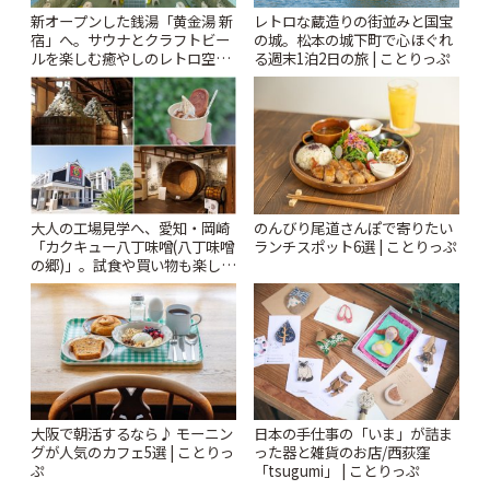
新オープンした銭湯「黄金湯 新
レトロな蔵造りの街並みと国宝
宿」へ。サウナとクラフトビー
の城。松本の城下町で心ほぐれ
ルを楽しむ癒やしのレトロ空間
る週末1泊2日の旅 | ことりっぷ
| ことりっぷ
大人の工場見学へ、愛知・岡崎
のんびり尾道さんぽで寄りたい
「カクキュー八丁味噌(八丁味噌
ランチスポット6選 | ことりっぷ
の郷)」。試食や買い物も楽しみ
♪ | ことりっぷ
大阪で朝活するなら♪ モーニン
日本の手仕事の「いま」が詰ま
グが人気のカフェ5選 | ことりっ
った器と雑貨のお店/西荻窪
ぷ
「tsugumi」 | ことりっぷ