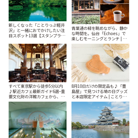
新しくなった「ことりっぷ軽井
青葉通の緑を眺めながら、静か
沢」と一緒におでかけしたい注
な時間を。仙台「Echoes」で
目スポット13選【スタンプラリ
楽しむモーニングとランチ | こ
ー開催中】 | ことりっぷ
とりっぷ
すべて東京駅から徒歩5分以内
8月10日だけの限定品も♪「豊
♪駅近カフェ最新ガイド6選~重
島屋」で見つける鳩の日グッズ
要文化財の洋館カフェから、改
と本店限定アイテム | ことりっ
札すぐのレトロ喫茶まで~ | こと
ぷ
りっぷ