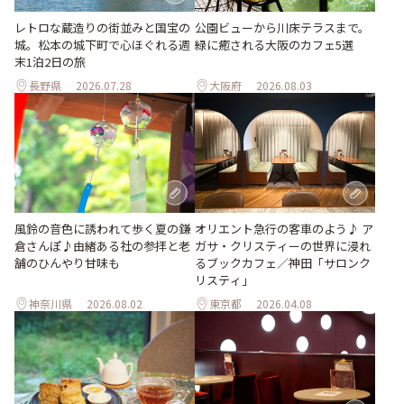
レトロな蔵造りの街並みと国宝の
公園ビューから川床テラスまで。
城。松本の城下町で心ほぐれる週
緑に癒される大阪のカフェ5選
末1泊2日の旅
長野県
2026.07.28
大阪府
2026.08.03
風鈴の音色に誘われて歩く夏の鎌
オリエント急行の客車のよう♪ ア
倉さんぽ♪由緒ある社の参拝と老
ガサ・クリスティーの世界に浸れ
舗のひんやり甘味も
るブックカフェ／神田「サロンク
リスティ」
神奈川県
2026.08.02
東京都
2026.04.08