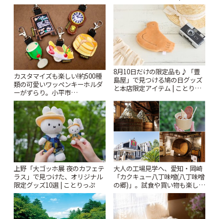
っぷ
8月10日だけの限定品も♪「豊
カスタマイズも楽しい!約500種
島屋」で見つける鳩の日グッズ
類の可愛いワッペンキーホルダ
と本店限定アイテム | ことりっ
ーがずらり。小平市
ぷ
「Kimamaya T&K」 | ことりっ
ぷ
上野「大ゴッホ展 夜のカフェテ
大人の工場見学へ、愛知・岡崎
ラス」で見つけた、オリジナル
「カクキュー八丁味噌(八丁味噌
限定グッズ10選 | ことりっぷ
の郷)」。試食や買い物も楽しみ
♪ | ことりっぷ