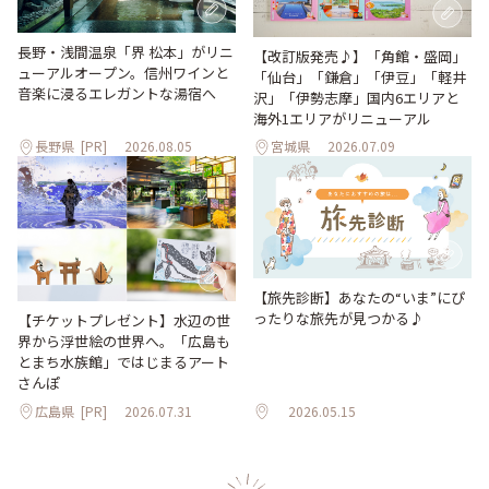
長野・浅間温泉「界 松本」がリニ
【改訂版発売♪】「角館・盛岡」
ューアルオープン。信州ワインと
「仙台」「鎌倉」「伊豆」「軽井
音楽に浸るエレガントな湯宿へ
沢」「伊勢志摩」国内6エリアと
海外1エリアがリニューアル
長野県
[PR]
2026.08.05
宮城県
2026.07.09
【旅先診断】あなたの“いま”にぴ
ったりな旅先が見つかる♪
【チケットプレゼント】水辺の世
界から浮世絵の世界へ。「広島も
とまち水族館」ではじまるアート
さんぽ
広島県
[PR]
2026.07.31
2026.05.15