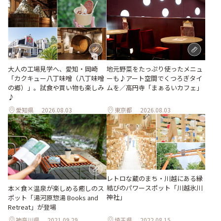
地元野菜をたっぷり使ったメニュ
大人の工場見学へ、愛知・岡崎
ーも♪アート空間でくつろぎタイ
「カクキュー八丁味噌（八丁味噌
ムを／高円寺「まぁるいカフェ」
の郷）」。試食や買い物も楽しみ
♪
愛知県
2026.08.03
東京都
2026.08.03
レトロな蔵のまち・川越にある縁
結びのパワースポット「川越氷川
本×食×温泉が楽しめる癒しのス
神社」
ポット「湯河原惣湯 Books and
Retreat」が登場
神奈川県
2021.09.29
埼玉県
2022.08.15