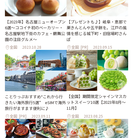
【2023年】名古屋ニューオープン
【プレゼントも♪】岐阜・恵那で
6選～ココイチ初のベーカリー・
栗きんとんや五平餅を。江戸の風
名古屋駅地下街のカフェ・鶴舞公
情を感じる城下町・旧宿場町さん
園の注目グルメ～
ぽ
全国
2023.10.28
全国
[PR]
2023.09.15
【全国】期間限定シャインマスカ
ことりっぷおすすめ“これから行
ットスイーツ10選【2023年8月～
きたい海外旅行5選” eSIMで海外
11月】
旅行がますます便利に♪
全国
[PR]
2023.09.11
全国
2023.08.25