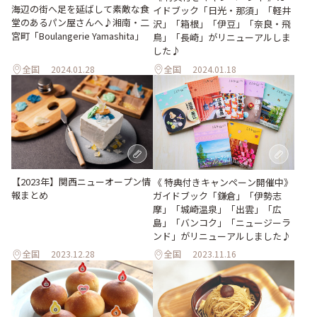
海辺の街へ足を延ばして素敵な食
イドブック「日光・那須」「軽井
堂のあるパン屋さんへ♪湘南・二
沢」「箱根」「伊豆」「奈良・飛
宮町「Boulangerie Yamashita」
鳥」「長崎」がリニューアルしま
した♪
全国
2024.01.28
全国
2024.01.18
【2023年】関西ニューオープン情
《 特典付きキャンペーン開催中》
報まとめ
ガイドブック「鎌倉」「伊勢志
摩」「城崎温泉」「出雲」「広
島」「バンコク」「ニュージーラ
ンド」がリニューアルしました♪
全国
2023.12.28
全国
2023.11.16