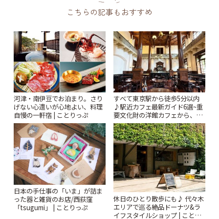
こちらの記事もおすすめ
河津・南伊豆でお泊まり。さり
すべて東京駅から徒歩5分以内
げない心遣いが心地よい、料理
♪駅近カフェ最新ガイド6選~重
自慢の一軒宿 | ことりっぷ
要文化財の洋館カフェから、改
札すぐのレトロ喫茶まで~ | こと
りっぷ
日本の手仕事の「いま」が詰ま
休日のひとり散歩にも♪ 代々木
った器と雑貨のお店/西荻窪
エリアで巡る絶品ドーナツ&ラ
「tsugumi」 | ことりっぷ
イフスタイルショップ | ことり