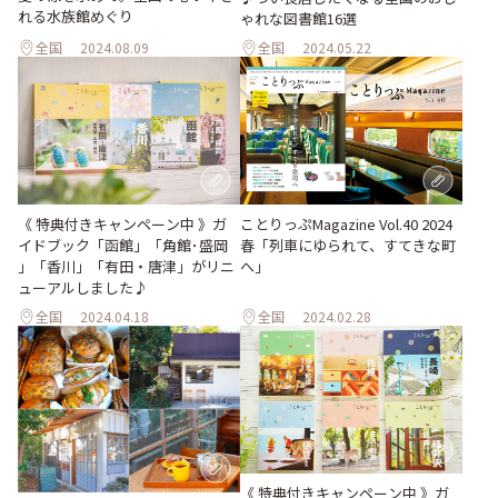
れる水族館めぐり
ゃれな図書館16選
全国
2024.08.09
全国
2024.05.22
《 特典付きキャンペーン中 》ガ
ことりっぷMagazine Vol.40 2024
イドブック「函館」「角館･盛岡
春「列車にゆられて、すてきな町
」「香川」「有田・唐津」がリニ
へ」
ューアルしました♪
全国
2024.04.18
全国
2024.02.28
《 特典付きキャンペーン中 》ガ