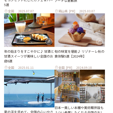
アートな倉敷旅
5選
全国
2025.07.07
岡山県
[PR]
2025.03.07
年の始まりをすこやかに♪ 甘酒と
旬の味覚を堪能♪ リゾナーレ秋の
甘酒スイーツが美味しい全国のお
食体験5選【2024年】
店6選
全国
2025.01.11
全国
[PR]
2024.09.18
日本一美しい本棚や美術館併設も
夏の涼を求めて。全国の心いやさ
♪つい長居したくなる全国のおし