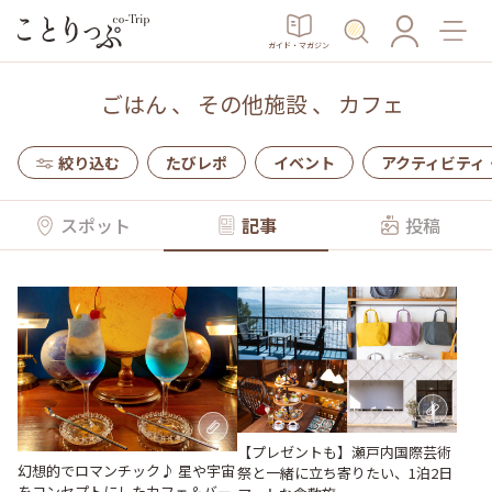
ガイド・マガジン
ごはん
、
その他施設
、
カフェ
絞り込む
たびレポ
イベント
アクティビティ
スポット
記事
投稿
【プレゼントも】瀬戸内国際芸術
幻想的でロマンチック♪ 星や宇宙
祭と一緒に立ち寄りたい、1泊2日
をコンセプトにしたカフェ＆バー