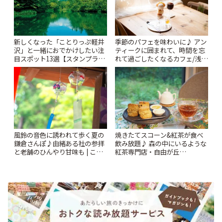
新しくなった「ことりっぷ軽井
季節のパフェを味わいに♪ アン
沢」と一緒におでかけしたい注
ティークに囲まれて、時間を忘
目スポット13選【スタンプラリ
れて過ごしたくなるカフェ/浅草
ー開催中】 | ことりっぷ
「annorum cafe」 | ことりっぷ
風鈴の音色に誘われて歩く夏の
焼きたてスコーン&紅茶が食べ
鎌倉さんぽ♪由緒ある社の参拝
飲み放題♪ 森の中にいるような
と老舗のひんやり甘味も | こと
紅茶専門店・自由が丘
りっぷ
「YOTSUBA TEA」でのんびり
時間 | ことりっぷ