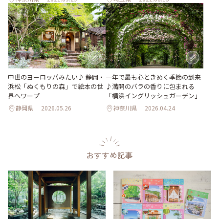
中世のヨーロッパみたい♪ 静岡・
一年で最も心ときめく季節の到来
浜松「ぬくもりの森」で絵本の世
♪満開のバラの香りに包まれる
界へワープ
「横浜イングリッシュガーデン」
静岡県
2026.05.26
神奈川県
2026.04.24
おすすめ記事