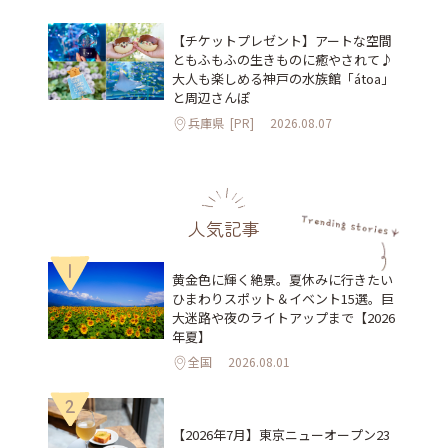
【チケットプレゼント】アートな空間
ともふもふの生きものに癒やされて♪
大人も楽しめる神戸の水族館「átoa」
と周辺さんぽ
兵庫県
[PR]
2026.08.07
人気記事
1
黄金色に輝く絶景。夏休みに行きたい
ひまわりスポット＆イベント15選。巨
大迷路や夜のライトアップまで【2026
年夏】
全国
2026.08.01
2
【2026年7月】東京ニューオープン23