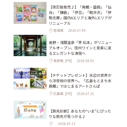
【改訂版発売♪】「角館・盛岡」「仙
台」「鎌倉」「伊豆」「軽井沢」「伊
勢志摩」国内6エリアと海外1エリアが
リニューアル
宮城県
2026.07.09
長野・浅間温泉「界 松本」がリニュー
アルオープン。信州ワインと音楽に浸
るエレガントな湯宿へ
長野県
[PR]
2026.08.05
【チケットプレゼント】水辺の世界か
ら浮世絵の世界へ。「広島もとまち水
族館」ではじまるアートさんぽ
広島県
[PR]
2026.07.31
【旅先診断】あなたの“いま”にぴった
りな旅先が見つかる♪
2026.05.15