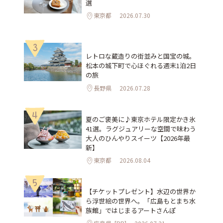
選
東京都
2026.07.30
3
レトロな蔵造りの街並みと国宝の城。
松本の城下町で心ほぐれる週末1泊2日
の旅
長野県
2026.07.28
4
夏のご褒美に♪東京ホテル限定かき氷
41選。ラグジュアリーな空間で味わう
大人のひんやりスイーツ【2026年最
新】
東京都
2026.08.04
5
【チケットプレゼント】水辺の世界か
ら浮世絵の世界へ。「広島もとまち水
族館」ではじまるアートさんぽ