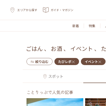
エリアから探す
ガイド・マガジン
新着
特集
ごはん
、
お酒
、
イベント
、
絞り込む
たびレポ
イベント
スポット
ことりっぷで人気の記事