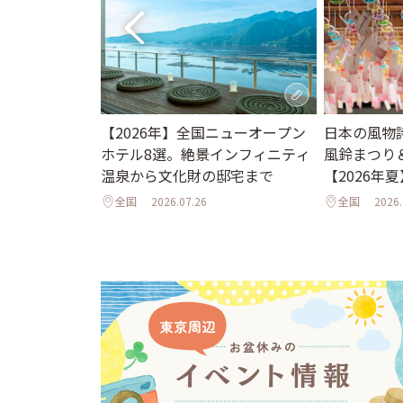
。夏休みに行き
日本の風物
【2026年】全国ニューオープン
ット＆イベント
風鈴まつり
ホテル8選。絶景インフィニティ
夜のライトア
【2026年夏
温泉から文化財の邸宅まで
年夏】
全国
2026.
全国
2026.07.26