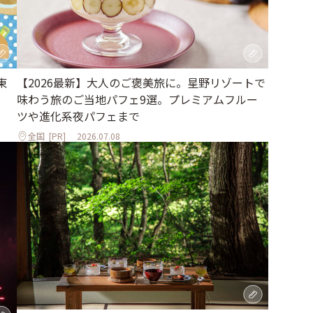
東
【2026最新】大人のご褒美旅に。星野リゾートで
味わう旅のご当地パフェ9選。プレミアムフルー
ツや進化系夜パフェまで
全国
[PR]
2026.07.08