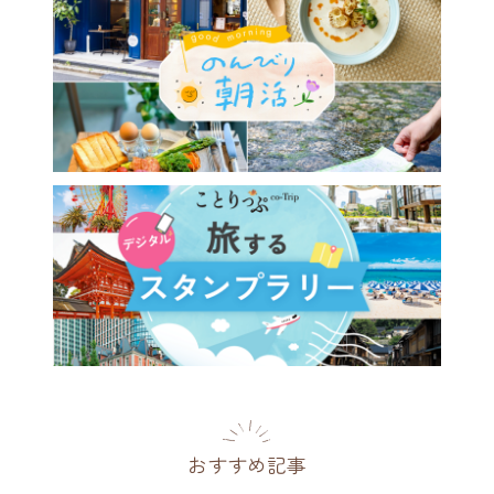
026年夏】リゾナーレで叶え
ゾート涼旅7選。雲海、高
星空、かき氷で暑さを忘れる
を
[PR]
2026.06.03
おすすめ記事