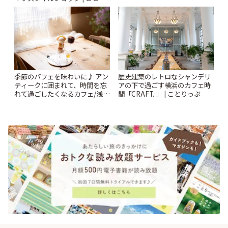
っぷ
季節のパフェを味わいに♪ アン
歴史建築のレトロなシャンデリ
ティークに囲まれて、時間を忘
アの下で過ごす横浜のカフェ時
れて過ごしたくなるカフェ/浅草
間「CRAFT. 」 | ことりっぷ
「annorum cafe」 | ことりっぷ