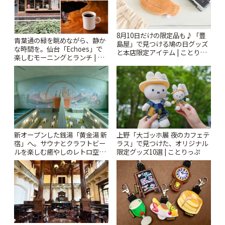
8月10日だけの限定品も♪「豊
青葉通の緑を眺めながら、静か
島屋」で見つける鳩の日グッズ
な時間を。仙台「Echoes」で
と本店限定アイテム | ことりっ
楽しむモーニングとランチ | こ
ぷ
とりっぷ
新オープンした銭湯「黄金湯 新
上野「大ゴッホ展 夜のカフェテ
宿」へ。サウナとクラフトビー
ラス」で見つけた、オリジナル
ルを楽しむ癒やしのレトロ空間
限定グッズ10選 | ことりっぷ
| ことりっぷ