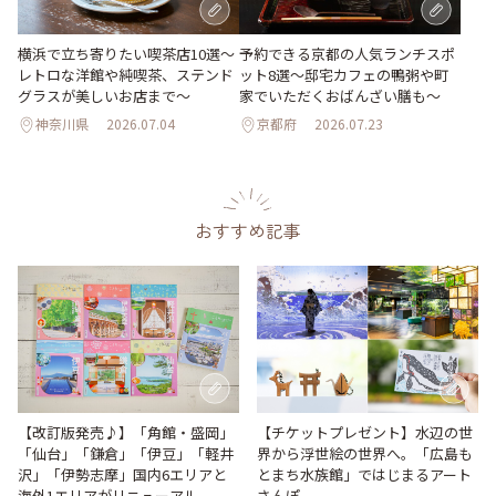
横浜で立ち寄りたい喫茶店10選～
予約できる京都の人気ランチスポ
レトロな洋館や純喫茶、ステンド
ット8選～邸宅カフェの鴨粥や町
グラスが美しいお店まで～
家でいただくおばんざい膳も～
神奈川県
2026.07.04
京都府
2026.07.23
おすすめ記事
【改訂版発売♪】「角館・盛岡」
【チケットプレゼント】水辺の世
「仙台」「鎌倉」「伊豆」「軽井
界から浮世絵の世界へ。「広島も
沢」「伊勢志摩」国内6エリアと
とまち水族館」ではじまるアート
海外1エリアがリニューアル
さんぽ