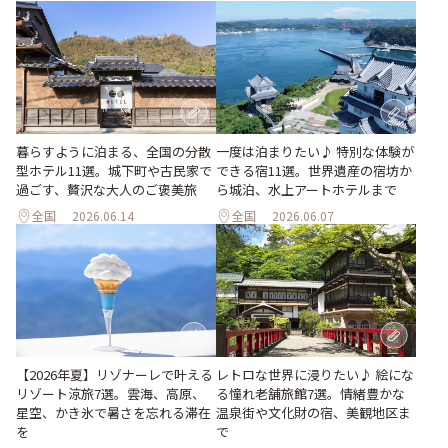
暮らすように泊まる、全国の分散
一度は泊まりたい♪ 特別な体験が
型ホテル11選。城下町や古民家で
できる宿11選。世界遺産の宿坊か
過ごす、贅沢な大人のご褒美旅
ら城泊、水上アートホテルまで
全国
2026.06.14
全国
2026.06.07
【2026年夏】リゾナーレで叶える
レトロな世界に浸りたい♪ 絵にな
リゾート涼旅7選。雲海、高原、
る憧れ老舗旅館7選。情緒豊かな
星空、かき氷で暑さを忘れる滞在
温泉街や文化財の宿、美観地区ま
を
で