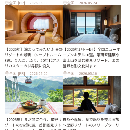
全国
[PR]
2026.06.03
全国
2026.05.24
【2026年1月～4月】全国ニューオ
【2026年】泊まってみたい♪ 星野
ープンホテル10選。隈研吾建築や
リゾートの最新コンセプトルーム
富士山を望む絶景リゾート、国の
3選。りんご、ふぐ、50年代アメ
登録有形文化財まで
リカスターの世界観に没入
全国
[PR]
2026.05.20
全国
2026.05.16
【2026年】まだ間に合う、星野リ
自然や温泉、食で眠りを整える旅
ゾートのGW旅6選。首都圏発リト
～星野リゾートのスリープツーリ