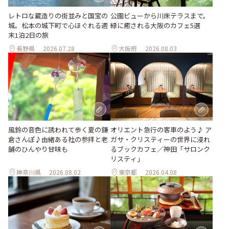
レトロな蔵造りの街並みと国宝の
公園ビューから川床テラスまで。
城。松本の城下町で心ほぐれる週
緑に癒される大阪のカフェ5選
末1泊2日の旅
長野県
2026.07.28
大阪府
2026.08.03
風鈴の音色に誘われて歩く夏の鎌
オリエント急行の客車のよう♪ ア
倉さんぽ♪由緒ある社の参拝と老
ガサ・クリスティーの世界に浸れ
舗のひんやり甘味も
るブックカフェ／神田「サロンク
リスティ」
神奈川県
2026.08.02
東京都
2026.04.08