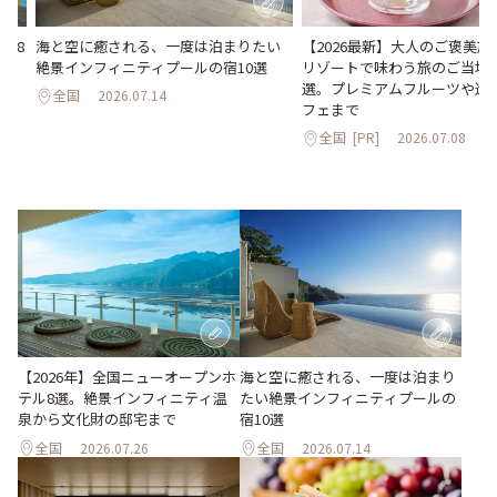
海と空に癒される、一度は泊まりたい
【2026最新】大人のご褒美
ル8
絶景インフィニティプールの宿10選
リゾートで味わう旅のご当地
化
選。プレミアムフルーツや進
全国
2026.07.14
フェまで
全国
[PR]
2026.07.08
海と空に癒される、一度は泊まり
【2026年】全国ニューオープンホ
たい絶景インフィニティプールの
テル8選。絶景インフィニティ温
宿10選
泉から文化財の邸宅まで
全国
2026.07.26
全国
2026.07.14