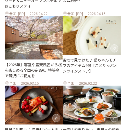
リート＆ニューオープンホテルで
ズム3選～
おこもりステイ
全国
[PR]
2026.04.22
全国
[PR]
2026.04.15
各地で見つけた♪ 猫ちゃんモチー
【2026年】客室や露天風呂から桜
フのアイテム4選【ことりっぷオ
を楽しめる全国の宿8選。特等席
ンラインストア】
で贅沢にお花見を
全国
2026.03.15
全国
2026.02.22
日帰り利用も♪ 星野リゾートのい
一度は泊まりたい、東日本の朝食