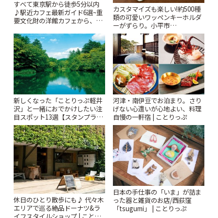
すべて東京駅から徒歩5分以内
カスタマイズも楽しい!約500種
♪駅近カフェ最新ガイド6選~重
類の可愛いワッペンキーホルダ
要文化財の洋館カフェから、改
ーがずらり。小平市
札すぐのレトロ喫茶まで~ | こと
「Kimamaya T&K」 | ことりっ
りっぷ
ぷ
新しくなった「ことりっぷ軽井
河津・南伊豆でお泊まり。さり
沢」と一緒におでかけしたい注
げない心遣いが心地よい、料理
目スポット13選【スタンプラリ
自慢の一軒宿 | ことりっぷ
ー開催中】 | ことりっぷ
日本の手仕事の「いま」が詰ま
休日のひとり散歩にも♪ 代々木
った器と雑貨のお店/西荻窪
エリアで巡る絶品ドーナツ&ラ
「tsugumi」 | ことりっぷ
イフスタイルショップ | ことり