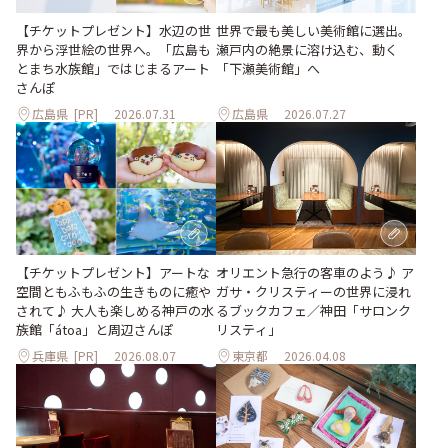
世界で最も美しい美術館に選出。
【チケットプレゼント】水辺の世
瀬戸内の絶景に溶け込む、動く
界から浮世絵の世界へ。「広島も
「下瀬美術館」へ
とまち水族館」ではじまるアート
さんぽ
広島県
[PR]
2026.07.31
広島県
2026.07.27
【チケットプレゼント】アートな
オリエント急行の客車のよう♪ ア
空間ともふもふの生きものに癒や
ガサ・クリスティーの世界に浸れ
されて♪ 大人も楽しめる神戸の水
るブックカフェ／神田「サロンク
族館「átoa」と周辺さんぽ
リスティ」
兵庫県
[PR]
2026.08.07
東京都
2026.04.08