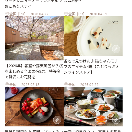
リート＆ニューオープンホテルで
ズム3選～
おこもりステイ
全国
[PR]
2026.04.22
全国
[PR]
2026.04.15
各地で見つけた♪ 猫ちゃんモチー
【2026年】客室や露天風呂から桜
フのアイテム4選【ことりっぷオ
を楽しめる全国の宿8選。特等席
ンラインストア】
で贅沢にお花見を
全国
2026.03.15
全国
2026.02.22
日帰り利用も♪ 星野リゾートのい
一度は泊まりたい、東日本の朝食