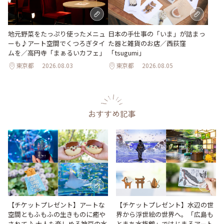
地元野菜をたっぷり使ったメニュ
日本の手仕事の「いま」が詰まっ
ーも♪アート空間でくつろぎタイ
た器と雑貨のお店／西荻窪
ムを／高円寺「まぁるいカフェ」
「tsugumi」
東京都
2026.08.03
東京都
2026.08.05
おすすめ記事
【チケットプレゼント】アートな
【チケットプレゼント】水辺の世
空間ともふもふの生きものに癒や
界から浮世絵の世界へ。「広島も
されて♪ 大人も楽しめる神戸の水
とまち水族館」ではじまるアート