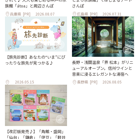
族館「átoa」と周辺さんぽ
さんぽ
兵庫県
[PR]
2026.08.07
広島県
[PR]
2026.07.31
【旅先診断】あなたの“いま”にぴ
長野・浅間温泉「界 松本」がリニ
ったりな旅先が見つかる♪
ューアルオープン。信州ワインと
音楽に浸るエレガントな湯宿へ
2026.05.15
長野県
[PR]
2026.08.05
【改訂版発売♪】「角館・盛岡」
「仙台」「鎌倉」「伊豆」「軽井