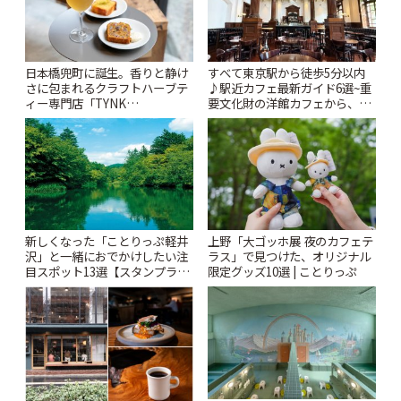
日本橋兜町に誕生。香りと静け
すべて東京駅から徒歩5分以内
さに包まれるクラフトハーブテ
♪駅近カフェ最新ガイド6選~重
ィー専門店「TYNK
要文化財の洋館カフェから、改
Kabutocho」 | ことりっぷ
札すぐのレトロ喫茶まで~ | こと
りっぷ
新しくなった「ことりっぷ軽井
上野「大ゴッホ展 夜のカフェテ
沢」と一緒におでかけしたい注
ラス」で見つけた、オリジナル
目スポット13選【スタンプラリ
限定グッズ10選 | ことりっぷ
ー開催中】 | ことりっぷ