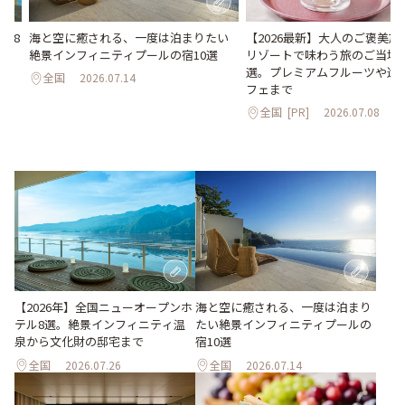
海と空に癒される、一度は泊まりたい
【2026最新】大人のご褒美
ル8
絶景インフィニティプールの宿10選
リゾートで味わう旅のご当地
化
選。プレミアムフルーツや進
全国
2026.07.14
フェまで
全国
[PR]
2026.07.08
海と空に癒される、一度は泊まり
【2026年】全国ニューオープンホ
たい絶景インフィニティプールの
テル8選。絶景インフィニティ温
宿10選
泉から文化財の邸宅まで
全国
2026.07.26
全国
2026.07.14