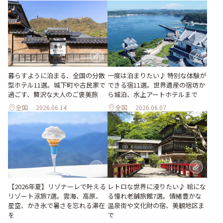
暮らすように泊まる、全国の分散
一度は泊まりたい♪ 特別な体験が
型ホテル11選。城下町や古民家で
できる宿11選。世界遺産の宿坊か
過ごす、贅沢な大人のご褒美旅
ら城泊、水上アートホテルまで
全国
2026.06.14
全国
2026.06.07
【2026年夏】リゾナーレで叶える
レトロな世界に浸りたい♪ 絵にな
リゾート涼旅7選。雲海、高原、
る憧れ老舗旅館7選。情緒豊かな
星空、かき氷で暑さを忘れる滞在
温泉街や文化財の宿、美観地区ま
を
で