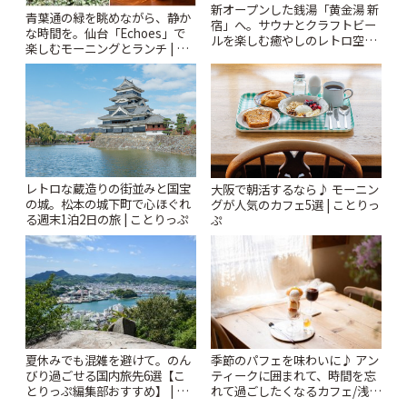
新オープンした銭湯「黄金湯 新
青葉通の緑を眺めながら、静か
宿」へ。サウナとクラフトビー
な時間を。仙台「Echoes」で
ルを楽しむ癒やしのレトロ空間
楽しむモーニングとランチ | こ
| ことりっぷ
とりっぷ
レトロな蔵造りの街並みと国宝
大阪で朝活するなら♪ モーニン
の城。松本の城下町で心ほぐれ
グが人気のカフェ5選 | ことりっ
る週末1泊2日の旅 | ことりっぷ
ぷ
夏休みでも混雑を避けて。のん
季節のパフェを味わいに♪ アン
びり過ごせる国内旅先6選【こ
ティークに囲まれて、時間を忘
とりっぷ編集部おすすめ】 | こ
れて過ごしたくなるカフェ/浅草
とりっぷ
「annorum cafe」 | ことりっぷ