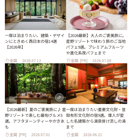
一度は泊まりたい、建築・デザイ
【2026最新】大人のご褒美旅に。
ンにときめく西日本の宿14選
星野リゾートで味わう旅のご当地
【2026年】
パフェ9選。プレミアムフルーツ
や進化系夜パフェまで
全国
2026.07.12
全国
[PR]
2026.07.08
【2026最新】夏のご褒美旅に♪ 星
一度は泊まりたい重要文化財・登
野リゾートで楽しむ最旬グルメ5
録有形文化財の宿9選。偉人が愛
選。アフタヌーンティーやかき氷
した名建築から源泉掛け流しの湯
も
まで
全国
[PR]
2026.07.01
全国
2026.06.21