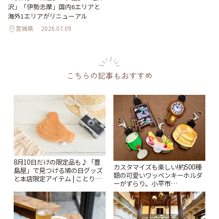
沢」「伊勢志摩」国内6エリアと
海外1エリアがリニューアル
宮城県
2026.07.09
こちらの記事もおすすめ
8月10日だけの限定品も♪「豊
カスタマイズも楽しい!約500種
島屋」で見つける鳩の日グッズ
類の可愛いワッペンキーホルダ
と本店限定アイテム | ことりっ
ーがずらり。小平市
ぷ
「Kimamaya T&K」 | ことりっ
ぷ