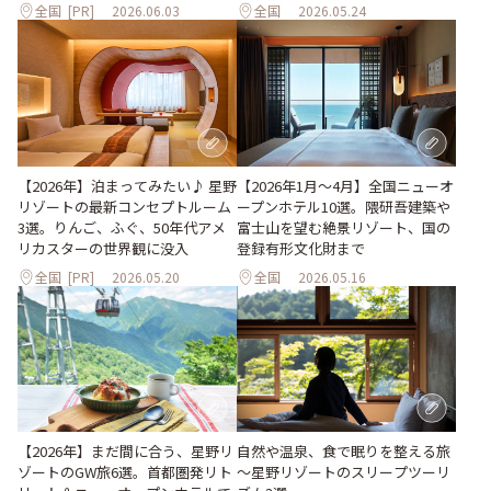
全国
[PR]
2026.06.03
全国
2026.05.24
【2026年1月～4月】全国ニューオ
【2026年】泊まってみたい♪ 星野
ープンホテル10選。隈研吾建築や
リゾートの最新コンセプトルーム
富士山を望む絶景リゾート、国の
3選。りんご、ふぐ、50年代アメ
登録有形文化財まで
リカスターの世界観に没入
全国
[PR]
2026.05.20
全国
2026.05.16
【2026年】まだ間に合う、星野リ
自然や温泉、食で眠りを整える旅
ゾートのGW旅6選。首都圏発リト
～星野リゾートのスリープツーリ