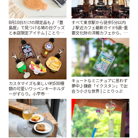
8月10日だけの限定品も♪「豊
すべて東京駅から徒歩5分以内
島屋」で見つける鳩の日グッズ
♪駅近カフェ最新ガイド6選~重
と本店限定アイテム | ことりっ
要文化財の洋館カフェから、改
ぷ
札すぐのレトロ喫茶まで~ | こと
りっぷ
キュートなミニチュアに思わず
カスタマイズも楽しい!約500種
夢中♪鎌倉「イクスタン」で出
類の可愛いワッペンキーホルダ
会う小さな世界 | ことりっぷ
ーがずらり。小平市
「Kimamaya T&K」 | ことりっ
ぷ