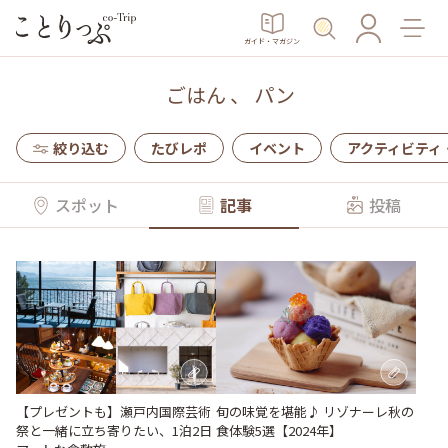
ガイド・マガジン
ごはん
、
パン
絞り込む
たびレポ
イベント
アクティビティ
スポット
記事
投稿
【プレゼントも】瀬戸内国際芸術
旬の味覚を堪能♪ リゾナーレ秋の
祭と一緒に立ち寄りたい、1泊2日
食体験5選【2024年】