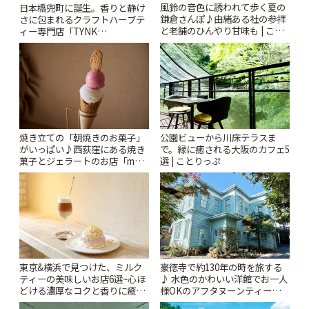
風鈴の音色に誘われて歩く夏の
日本橋兜町に誕生。香りと静け
鎌倉さんぽ♪由緒ある社の参拝
さに包まれるクラフトハーブテ
と老舗のひんやり甘味も | こと
ィー専門店「TYNK
りっぷ
Kabutocho」 | ことりっぷ
焼き立ての「朝焼きのお菓子」
公園ビューから川床テラスま
がいっぱい♪西荻窪にある焼き
で。緑に癒される大阪のカフェ5
菓子とジェラートのお店「mUni
選 | ことりっぷ
(ムニ)」 | ことりっぷ
東京&横浜で見つけた、ミルク
豪徳寺で約130年の時を旅する
ティーの美味しいお店6選~心ほ
♪ 水色のかわいい洋館でお一人
どける濃厚なコクと香りに癒や
様OKのアフタヌーンティーを
されるティータイム~ | ことりっ
「旧尾崎テオドラ邸」 | ことり