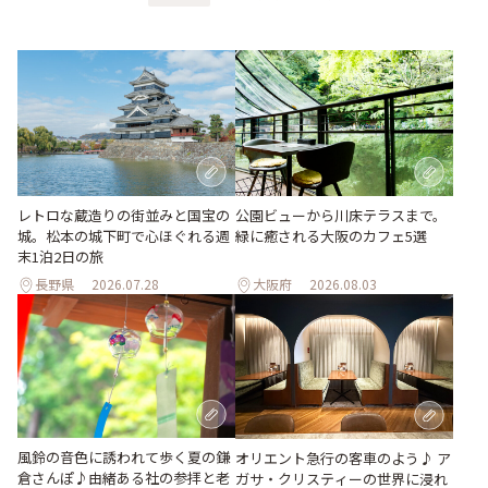
レトロな蔵造りの街並みと国宝の
公園ビューから川床テラスまで。
城。松本の城下町で心ほぐれる週
緑に癒される大阪のカフェ5選
末1泊2日の旅
長野県
2026.07.28
大阪府
2026.08.03
風鈴の音色に誘われて歩く夏の鎌
オリエント急行の客車のよう♪ ア
倉さんぽ♪由緒ある社の参拝と老
ガサ・クリスティーの世界に浸れ