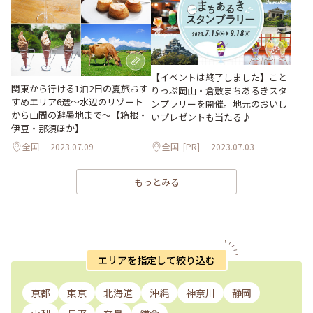
【イベントは終了しました】こと
関東から行ける1泊2日の夏旅おす
りっぷ岡山・倉敷まちあるきスタ
すめエリア6選～水辺のリゾート
ンプラリーを開催。地元のおいし
から山間の避暑地まで～【箱根・
いプレゼントも当たる♪
伊豆・那須ほか】
全国
2023.07.09
全国
[PR]
2023.07.03
もっとみる
エリアを指定して絞り込む
京都
東京
北海道
沖縄
神奈川
静岡