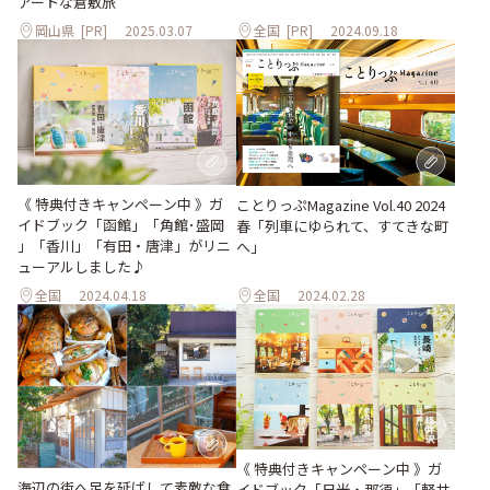
アートな倉敷旅
岡山県
[PR]
2025.03.07
全国
[PR]
2024.09.18
《 特典付きキャンペーン中 》ガ
ことりっぷMagazine Vol.40 2024
イドブック「函館」「角館･盛岡
春「列車にゆられて、すてきな町
」「香川」「有田・唐津」がリニ
へ」
ューアルしました♪
全国
2024.04.18
全国
2024.02.28
《 特典付きキャンペーン中 》ガ
海辺の街へ足を延ばして素敵な食
イドブック「日光・那須」「軽井