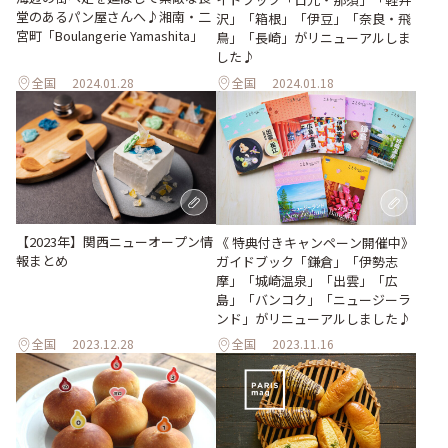
堂のあるパン屋さんへ♪湘南・二
沢」「箱根」「伊豆」「奈良・飛
宮町「Boulangerie Yamashita」
鳥」「長崎」がリニューアルしま
した♪
全国
2024.01.28
全国
2024.01.18
【2023年】関西ニューオープン情
《 特典付きキャンペーン開催中》
報まとめ
ガイドブック「鎌倉」「伊勢志
摩」「城崎温泉」「出雲」「広
島」「バンコク」「ニュージーラ
ンド」がリニューアルしました♪
全国
2023.12.28
全国
2023.11.16