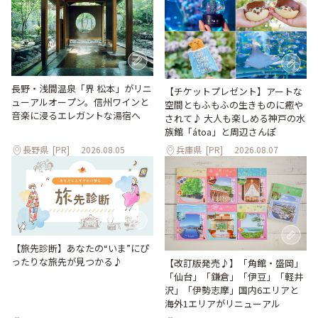
長野・浅間温泉「界 松本」がリニ
【チケットプレゼント】アートな
ューアルオープン。信州ワインと
空間ともふもふの生きものに癒や
音楽に浸るエレガントな湯宿へ
されて♪ 大人も楽しめる神戸の水
族館「átoa」と周辺さんぽ
長野県
[PR]
2026.08.05
兵庫県
[PR]
2026.08.07
【旅先診断】あなたの“いま”にぴ
ったりな旅先が見つかる♪
【改訂版発売♪】「角館・盛岡」
「仙台」「鎌倉」「伊豆」「軽井
沢」「伊勢志摩」国内6エリアと
海外1エリアがリニューアル