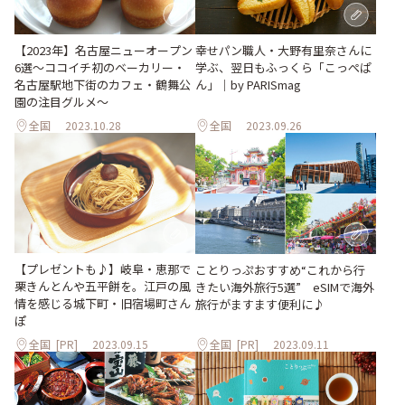
【2023年】名古屋ニューオープン
幸せパン職人・大野有里奈さんに
6選～ココイチ初のベーカリー・
学ぶ、翌日もふっくら「こっぺぱ
名古屋駅地下街のカフェ・鶴舞公
ん」｜by PARISmag
園の注目グルメ～
全国
2023.10.28
全国
2023.09.26
【プレゼントも♪】岐阜・恵那で
ことりっぷおすすめ“これから行
栗きんとんや五平餅を。江戸の風
きたい海外旅行5選” eSIMで海外
情を感じる城下町・旧宿場町さん
旅行がますます便利に♪
ぽ
全国
[PR]
2023.09.15
全国
[PR]
2023.09.11