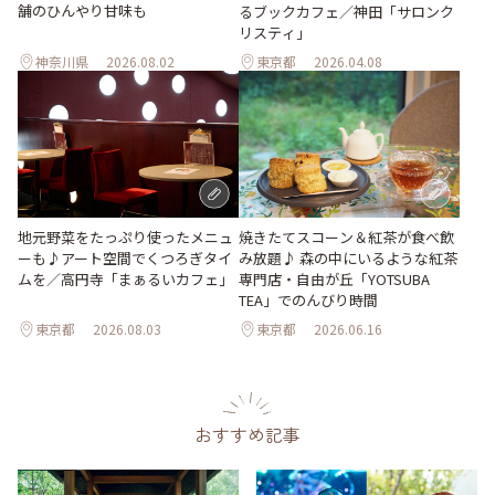
舗のひんやり甘味も
るブックカフェ／神田「サロンク
リスティ」
神奈川県
2026.08.02
東京都
2026.04.08
地元野菜をたっぷり使ったメニュ
焼きたてスコーン＆紅茶が食べ飲
ーも♪アート空間でくつろぎタイ
み放題♪ 森の中にいるような紅茶
ムを／高円寺「まぁるいカフェ」
専門店・自由が丘「YOTSUBA
TEA」でのんびり時間
東京都
2026.08.03
東京都
2026.06.16
おすすめ記事