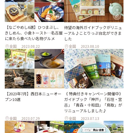
【なごやめし6選】ひつまぶし、
待望の海外ガイドブックがリニュ
きしめん、小倉トースト…名古屋
ーアル♪ことりっぷ台北ができま
に来たら食べたい名物グルメ
した
全国
2023.08.22
全国
2023.08.10
【2023年7月】西日本ニューオー
《 特典付きキャンペーン開催中》
プン10選
ガイドブック「神戸」「石垣・宮
古」「青森・十和田」「鳥取」が
リニューアルしました♪
全国
2023.07.29
全国
2023.07.13