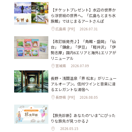
【チケットプレゼント】水辺の世界か
ら浮世絵の世界へ。「広島もとまち水
族館」ではじまるアートさんぽ
広島県
[PR]
2026.07.31
【改訂版発売♪】「角館・盛岡」「仙
台」「鎌倉」「伊豆」「軽井沢」「伊
勢志摩」国内6エリアと海外1エリアが
リニューアル
宮城県
2026.07.09
長野・浅間温泉「界 松本」がリニュー
アルオープン。信州ワインと音楽に浸
るエレガントな湯宿へ
長野県
[PR]
2026.08.05
【旅先診断】あなたの“いま”にぴった
りな旅先が見つかる♪
2026.05.15