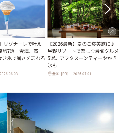
夏】リゾナーレで叶え
【2026最新】夏のご褒美旅に♪
【2
涼旅7選。雲海、高
星野リゾートで楽しむ最旬グルメ
ホテ
かき氷で暑さを忘れる
5選。アフタヌーンティーやかき
温泉
氷も
全国
2026.06.03
全国
[PR]
2026.07.01