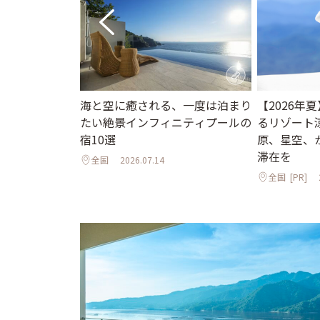
海と空に癒される、一度は泊まり
【2026年
たい絶景インフィニティプールの
るリゾート
宿10選
原、星空、
滞在を
全国
2026.07.14
全国
[PR]