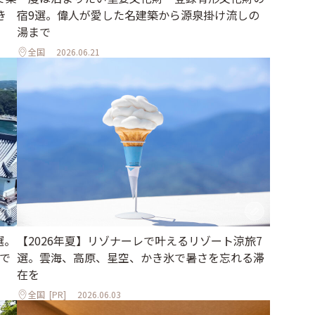
き
宿9選。偉人が愛した名建築から源泉掛け流しの
湯まで
全国
2026.06.21
選。
【2026年夏】リゾナーレで叶えるリゾート涼旅7
で
選。雲海、高原、星空、かき氷で暑さを忘れる滞
在を
全国
[PR]
2026.06.03