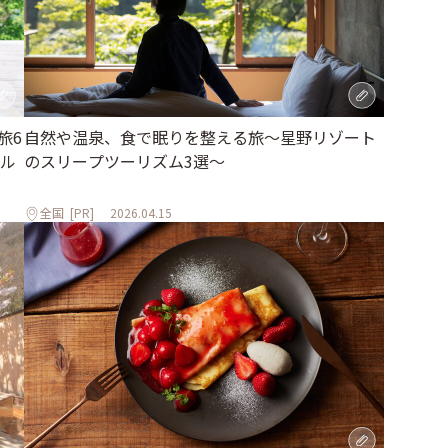
旅6
自然や温泉、食で眠りを整える旅～星野リゾート
ル
のスリープツーリズム3選～
全国
[PR]
2026.04.15