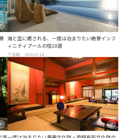
海と空に癒される、一度は泊まりたい絶景インフ
景
ィニティプールの宿10選
全国
2026.07.14
で楽
一度は泊まりたい重要文化財・登録有形文化財の