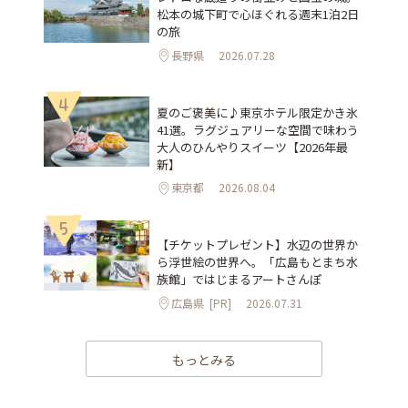
松本の城下町で心ほぐれる週末1泊2日
の旅
長野県
2026.07.28
4
夏のご褒美に♪東京ホテル限定かき氷
41選。ラグジュアリーな空間で味わう
大人のひんやりスイーツ【2026年最
新】
東京都
2026.08.04
5
【チケットプレゼント】水辺の世界か
ら浮世絵の世界へ。「広島もとまち水
族館」ではじまるアートさんぽ
広島県
[PR]
2026.07.31
もっとみる