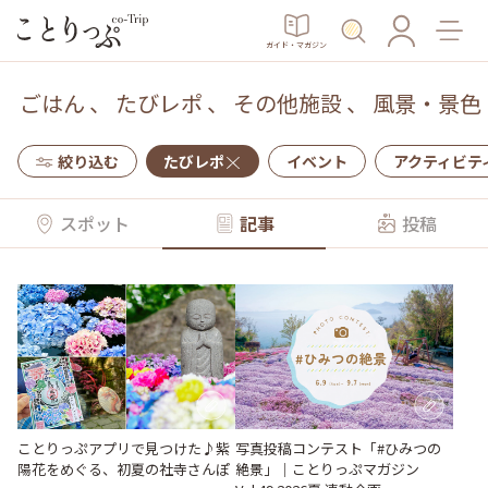
ガイド・マガジン
ごはん
、
たびレポ
、
その他施設
、
風景・景色
絞り込む
たびレポ
イベント
アクティビテ
スポット
記事
投稿
ことりっぷアプリで見つけた♪紫
写真投稿コンテスト「#ひみつの
陽花をめぐる、初夏の社寺さんぽ
絶景」｜ことりっぷマガジン