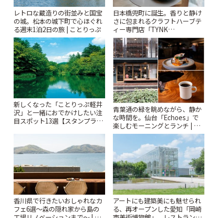
レトロな蔵造りの街並みと国宝
日本橋兜町に誕生。香りと静け
の城。松本の城下町で心ほぐれ
さに包まれるクラフトハーブテ
る週末1泊2日の旅 | ことりっぷ
ィー専門店「TYNK
Kabutocho」 | ことりっぷ
新しくなった「ことりっぷ軽井
青葉通の緑を眺めながら、静か
沢」と一緒におでかけしたい注
な時間を。仙台「Echoes」で
目スポット13選【スタンプラリ
楽しむモーニングとランチ | こ
ー開催中】 | ことりっぷ
とりっぷ
香川県で行きたいおしゃれなカ
アートにも建築美にも魅せられ
フェ6選〜森の隠れ家から島の
る、再オープンした愛知「岡崎
工場リノベーションまで〜 | こ
市美術博物館」。レストランや