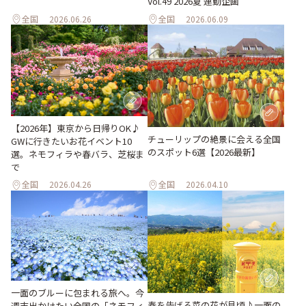
Vol.49 2026夏 連動企画
全国
2026.06.26
全国
2026.06.09
【2026年】東京から日帰りOK♪
チューリップの絶景に会える全国
GWに行きたいお花イベント10
のスポット6選【2026最新】
選。ネモフィラや春バラ、芝桜ま
で
全国
2026.04.26
全国
2026.04.10
一面のブルーに包まれる旅へ。今
春を告げる菜の花が見頃♪一面の
週末出かけたい全国の「ネモフィ