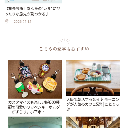
【旅先診断】あなたの“いま”にぴ
ったりな旅先が見つかる♪
2026.05.15
こちらの記事もおすすめ
大阪で朝活するなら♪ モーニン
カスタマイズも楽しい!約500種
グが人気のカフェ5選 | ことりっ
類の可愛いワッペンキーホルダ
ぷ
ーがずらり。小平市
「Kimamaya T&K」 | ことりっ
ぷ