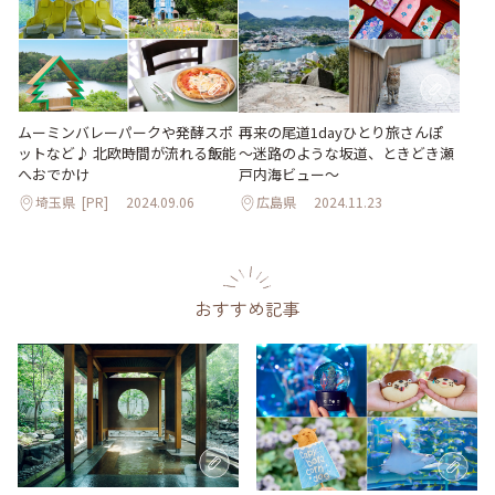
ムーミンバレーパークや発酵スポ
再来の尾道1dayひとり旅さんぽ
ットなど♪ 北欧時間が流れる飯能
～迷路のような坂道、ときどき瀬
へおでかけ
戸内海ビュー～
埼玉県
[PR]
2024.09.06
広島県
2024.11.23
おすすめ記事