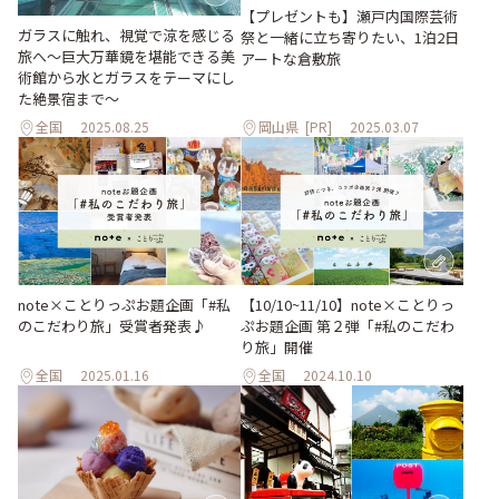
【プレゼントも】瀬戸内国際芸術
ガラスに触れ、視覚で涼を感じる
祭と一緒に立ち寄りたい、1泊2日
旅へ～巨大万華鏡を堪能できる美
アートな倉敷旅
術館から水とガラスをテーマにし
た絶景宿まで～
全国
2025.08.25
岡山県
[PR]
2025.03.07
note×ことりっぷお題企画「#私
【10/10~11/10】note×ことりっ
のこだわり旅」受賞者発表♪
ぷお題企画 第２弾「#私のこだわ
り旅」開催
全国
2025.01.16
全国
2024.10.10