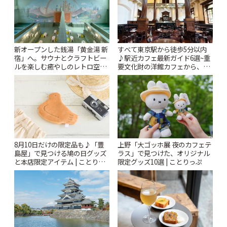
新オープンした銭湯「黄金湯 新
すべて東京駅から徒歩5分以内
宿」へ。サウナとクラフトビー
♪駅近カフェ最新ガイド6選~重
ルを楽しむ癒やしのレトロ空間
要文化財の洋館カフェから、改
| ことりっぷ
札すぐのレトロ喫茶まで~ | こと
りっぷ
8月10日だけの限定品も♪「豊
上野「大ゴッホ展 夜のカフェテ
島屋」で見つける鳩の日グッズ
ラス」で見つけた、オリジナル
と本店限定アイテム | ことりっ
限定グッズ10選 | ことりっぷ
ぷ