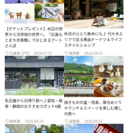
【チケットプレゼント】水辺の世
休日のひとり散歩にも♪ 代々木エ
界から浮世絵の世界へ。「広島も
リアで巡る絶品ドーナツ＆ライフ
とまち水族館」ではじまるアート
スタイルショップ
さんぽ
広島県
[PR]
2026.07.31
東京都
2026.08.02
名古屋から日帰り旅へ♪愛知・岐
焼きものの里・信楽、窯元めぐり
阜・静岡のおすすめスポット6選
やランチ＆スイーツを楽しむ癒し
の旅へ
岐阜県
2025.09.23
滋賀県
2026.05.01