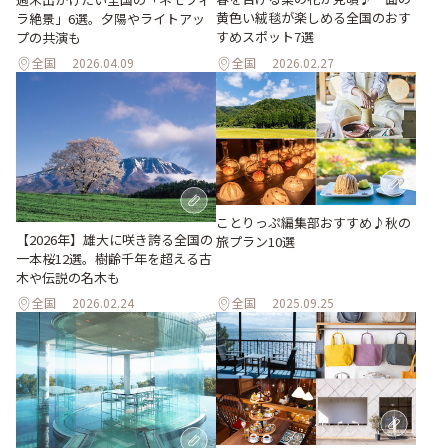
黄色い絨毯が楽しめる全国のおす
ラ絶景」6選。夕陽やライトアッ
すめスポット7選
プの共演も
全国
2026.04.09
全国
2026.02.27
ことりっぷ編集部おすすめ♪秋の
【2026年】雄大に咲き誇る全国の
旅プラン10選
一本桜12選。樹齢千年を超える古
木や伝説の名木も
全国
2026.02.24
全国
2025.09.25