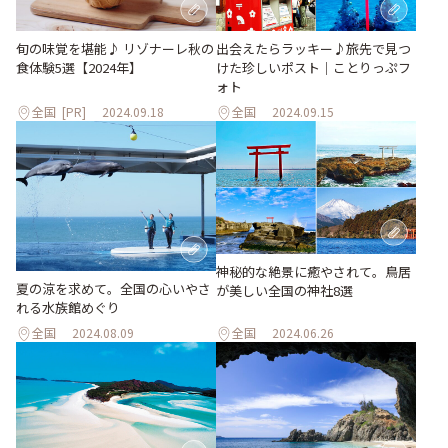
出会えたらラッキー♪旅先で見つ
旬の味覚を堪能♪ リゾナーレ秋の
けた珍しいポスト｜ことりっぷフ
食体験5選【2024年】
ォト
全国
[PR]
2024.09.18
全国
2024.09.15
神秘的な絶景に癒やされて。鳥居
夏の涼を求めて。全国の心いやさ
が美しい全国の神社8選
れる水族館めぐり
全国
2024.08.09
全国
2024.06.26