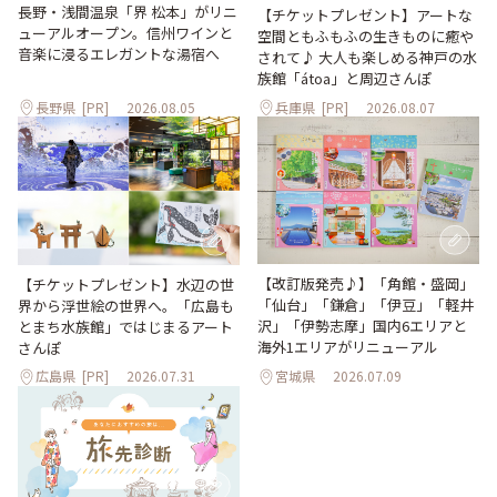
長野・浅間温泉「界 松本」がリニ
【チケットプレゼント】アートな
ューアルオープン。信州ワインと
空間ともふもふの生きものに癒や
音楽に浸るエレガントな湯宿へ
されて♪ 大人も楽しめる神戸の水
族館「átoa」と周辺さんぽ
長野県
[PR]
2026.08.05
兵庫県
[PR]
2026.08.07
【改訂版発売♪】「角館・盛岡」
【チケットプレゼント】水辺の世
「仙台」「鎌倉」「伊豆」「軽井
界から浮世絵の世界へ。「広島も
沢」「伊勢志摩」国内6エリアと
とまち水族館」ではじまるアート
海外1エリアがリニューアル
さんぽ
広島県
[PR]
2026.07.31
宮城県
2026.07.09