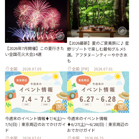
【2026最新】夏のご褒美旅に♪ 星
【2026年7月開催】この夏行きた
野リゾートで楽しむ最旬グルメ5
い全国花火大会14選
選。アフタヌーンティーやかき氷
も
全国
2026.07.05
全国
[PR]
2026.07.01
今週末のイベント情報♦︎7/4(土)〜
今週末のイベント情報
7/5(日)｜東京周辺のおでかけガイ
♦︎6/27(土)〜6/28(日)｜東京周辺の
ド
おでかけガイド
全国
2026.07.01
全国
2026.06.25