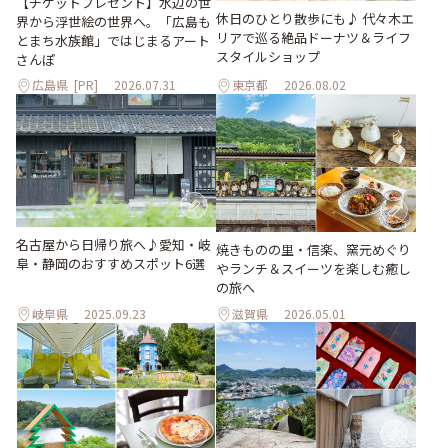
【チケットプレゼント】水辺の世
休日のひとり散歩にも♪ 代々木エ
界から浮世絵の世界へ。「広島も
リアで巡る絶品ドーナツ＆ライフ
とまち水族館」ではじまるアート
スタイルショップ
さんぽ
広島県
[PR]
2026.07.31
東京都
2026.08.02
名古屋から日帰り旅へ♪愛知・岐
焼きものの里・信楽、窯元めぐり
阜・静岡のおすすめスポット6選
やランチ＆スイーツを楽しむ癒し
の旅へ
岐阜県
2025.09.23
滋賀県
2026.05.01