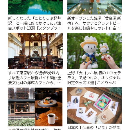
新しくなった「ことりっぷ軽井
新オープンした銭湯「黄金湯 新
沢」と一緒におでかけしたい注
宿」へ。サウナとクラフトビー
目スポット13選【スタンプラリ
ルを楽しむ癒やしのレトロ空間
ー開催中】 | ことりっぷ
| ことりっぷ
すべて東京駅から徒歩5分以内
上野「大ゴッホ展 夜のカフェテ
♪駅近カフェ最新ガイド6選~重
ラス」で見つけた、オリジナル
要文化財の洋館カフェから、改
限定グッズ10選 | ことりっぷ
札すぐのレトロ喫茶まで~ | こと
りっぷ
日本の手仕事の「いま」が詰ま
青葉通の緑を眺めながら、静か