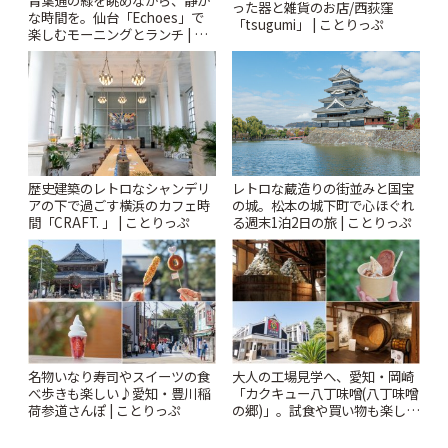
った器と雑貨のお店/西荻窪
な時間を。仙台「Echoes」で
「tsugumi」 | ことりっぷ
楽しむモーニングとランチ | こ
とりっぷ
歴史建築のレトロなシャンデリ
レトロな蔵造りの街並みと国宝
アの下で過ごす横浜のカフェ時
の城。松本の城下町で心ほぐれ
間「CRAFT. 」 | ことりっぷ
る週末1泊2日の旅 | ことりっぷ
名物いなり寿司やスイーツの食
大人の工場見学へ、愛知・岡崎
べ歩きも楽しい♪愛知・豊川稲
「カクキュー八丁味噌(八丁味噌
荷参道さんぽ | ことりっぷ
の郷)」。試食や買い物も楽しみ
♪ | ことりっぷ