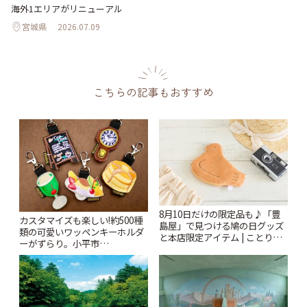
海外1エリアがリニューアル
宮城県
2026.07.09
こちらの記事もおすすめ
8月10日だけの限定品も♪「豊
カスタマイズも楽しい!約500種
島屋」で見つける鳩の日グッズ
類の可愛いワッペンキーホルダ
と本店限定アイテム | ことりっ
ーがずらり。小平市
ぷ
「Kimamaya T&K」 | ことりっ
ぷ