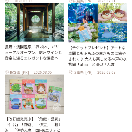
2026.05.15
広島県
[PR]
2026.07.31
長野・浅間温泉「界 松本」がリニ
【チケットプレゼント】アートな
ューアルオープン。信州ワインと
空間ともふもふの生きものに癒や
音楽に浸るエレガントな湯宿へ
されて♪ 大人も楽しめる神戸の水
族館「átoa」と周辺さんぽ
長野県
[PR]
2026.08.05
兵庫県
[PR]
2026.08.07
【改訂版発売♪】「角館・盛岡」
「仙台」「鎌倉」「伊豆」「軽井
沢」「伊勢志摩」国内6エリアと