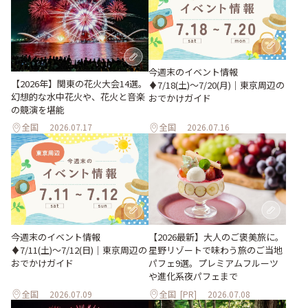
今週末のイベント情報
【2026年】関東の花火大会14選。
♦︎7/18(土)〜7/20(月)｜東京周辺の
幻想的な水中花火や、花火と音楽
おでかけガイド
の競演を堪能
全国
2026.07.17
全国
2026.07.16
今週末のイベント情報
【2026最新】大人のご褒美旅に。
♦︎7/11(土)〜7/12(日)｜東京周辺の
星野リゾートで味わう旅のご当地
おでかけガイド
パフェ9選。プレミアムフルーツ
や進化系夜パフェまで
全国
2026.07.09
全国
[PR]
2026.07.08