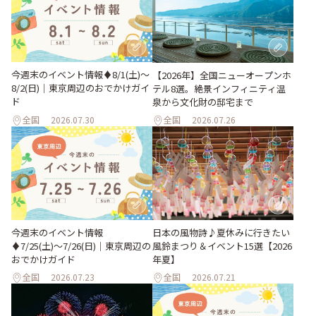
今週末のイベント情報♦︎8/1(土)〜
【2026年】全国ニューオープンホ
8/2(日)｜東京周辺のおでかけガイ
テル8選。絶景インフィニティ温
ド
泉から文化財の邸宅まで
全国
2026.07.30
全国
2026.07.26
今週末のイベント情報
日本の風物詩♪夏休みに行きたい
♦︎7/25(土)〜7/26(日)｜東京周辺の
風鈴まつり＆イベント15選【2026
おでかけガイド
年夏】
全国
2026.07.23
全国
2026.07.21