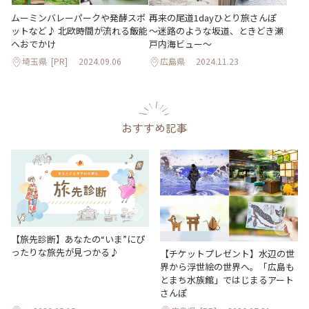
ムーミンバレーパークや発酵スポ
再来の尾道1dayひとり旅さんぽ
ットなど♪ 北欧時間が流れる飯能
～迷路のような坂道、ときどき瀬
へおでかけ
戸内海ビュー～
埼玉県
[PR]
2024.09.06
広島県
2024.11.23
おすすめ記事
【旅先診断】あなたの“いま”にぴ
ったりな旅先が見つかる♪
【チケットプレゼント】水辺の世
界から浮世絵の世界へ。「広島も
とまち水族館」ではじまるアート
さんぽ