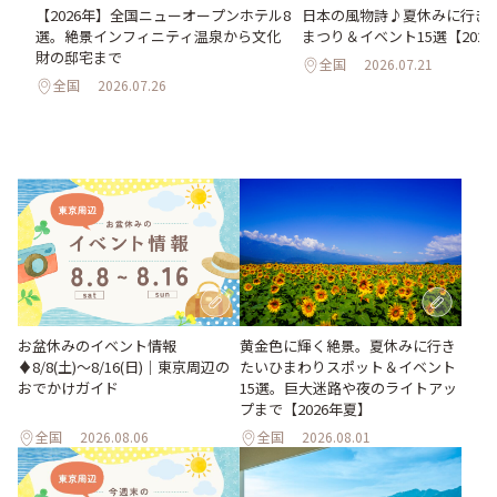
い
日本の風物詩♪夏休みに行き
【2026年】全国ニューオープンホテル8
。巨
まつり＆イベント15選【202
選。絶景インフィニティ温泉から文化
26
財の邸宅まで
全国
2026.07.21
全国
2026.07.26
お盆休みのイベント情報
黄金色に輝く絶景。夏休みに行き
♦︎8/8(土)〜8/16(日)｜東京周辺の
たいひまわりスポット＆イベント
おでかけガイド
15選。巨大迷路や夜のライトアッ
プまで【2026年夏】
全国
2026.08.06
全国
2026.08.01