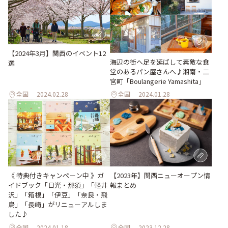
【2024年3月】関西のイベント12
海辺の街へ足を延ばして素敵な食
選
堂のあるパン屋さんへ♪湘南・二
宮町「Boulangerie Yamashita」
全国
2024.02.28
全国
2024.01.28
《 特典付きキャンペーン中 》ガ
【2023年】関西ニューオープン情
イドブック「日光・那須」「軽井
報まとめ
沢」「箱根」「伊豆」「奈良・飛
鳥」「長崎」がリニューアルしま
した♪
全国
2024.01.18
全国
2023.12.28