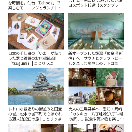
な時間を。仙台「Echoes」で
目スポット13選【スタンプラリ
楽しむモーニングとランチ | こ
ー開催中】 | ことりっぷ
とりっぷ
日本の手仕事の「いま」が詰ま
新オープンした銭湯「黄金湯 新
った器と雑貨のお店/西荻窪
宿」へ。サウナとクラフトビー
「tsugumi」 | ことりっぷ
ルを楽しむ癒やしのレトロ空間
| ことりっぷ
レトロな蔵造りの街並みと国宝
大人の工場見学へ、愛知・岡崎
の城。松本の城下町で心ほぐれ
「カクキュー八丁味噌(八丁味噌
る週末1泊2日の旅 | ことりっぷ
の郷)」。試食や買い物も楽しみ
♪ | ことりっぷ