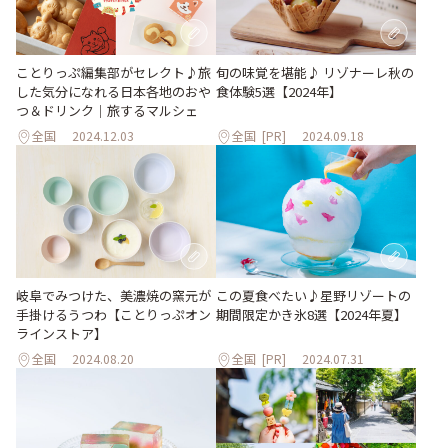
ことりっぷ編集部がセレクト♪旅
旬の味覚を堪能♪ リゾナーレ秋の
した気分になれる日本各地のおや
食体験5選【2024年】
つ＆ドリンク｜旅するマルシェ
全国
2024.12.03
全国
[PR]
2024.09.18
岐阜でみつけた、美濃焼の窯元が
この夏食べたい♪星野リゾートの
手掛けるうつわ【ことりっぷオン
期間限定かき氷8選【2024年夏】
ラインストア】
全国
2024.08.20
全国
[PR]
2024.07.31