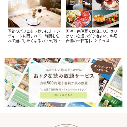
季節のパフェを味わいに♪ アン
河津・南伊豆でお泊まり。さり
ティークに囲まれて、時間を忘
げない心遣いが心地よい、料理
れて過ごしたくなるカフェ/浅草
自慢の一軒宿 | ことりっぷ
「annorum cafe」 | ことりっぷ