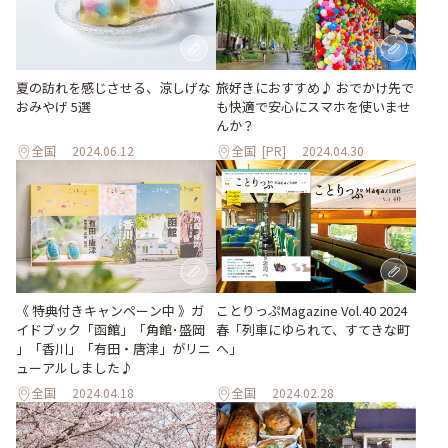
夏の訪れを感じさせる、涼しげな
旅好きにおすすめ♪ おでかけ先で
おみやげ 5選
も快適で安心にスマホを使いませ
んか？
全国
2024.06.12
全国
[PR]
2024.04.30
《 特典付きキャンペーン中 》ガ
ことりっぷMagazine Vol.40 2024
イドブック「函館」「角館･盛岡
春「列車にゆられて、すてきな町
」「香川」「有田・唐津」がリニ
へ」
ューアルしました♪
全国
2024.04.18
全国
2024.02.28