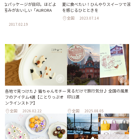
夏に食べたい！ひんやりスイーツで涼
れなパッケージが目印。ほどよ
を感じるひとときを
と苦みがおいしい「AURORA
EE」
全国
2023.07.14
県
2017.02.19
見るだけで旅行気分♪ 全国の風景
各地で見つけた♪ 猫ちゃんモチー
印11選
フのアイテム4選【ことりっぷオ
ンラインストア】
全国
2026.02.22
全国
2025.08.05