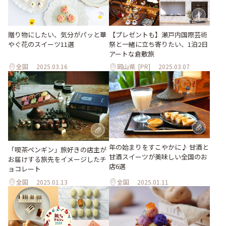
贈り物にしたい、気分がパッと華
【プレゼントも】瀬戸内国際芸術
やぐ花のスイーツ11選
祭と一緒に立ち寄りたい、1泊2日
アートな倉敷旅
全国
2025.03.16
岡山県
[PR]
2025.03.07
年の始まりをすこやかに♪ 甘酒と
「喫茶ペンギン」旅好きの店主が
甘酒スイーツが美味しい全国のお
お届けする旅先をイメージしたチ
店6選
ョコレート
全国
2025.01.13
全国
2025.01.11