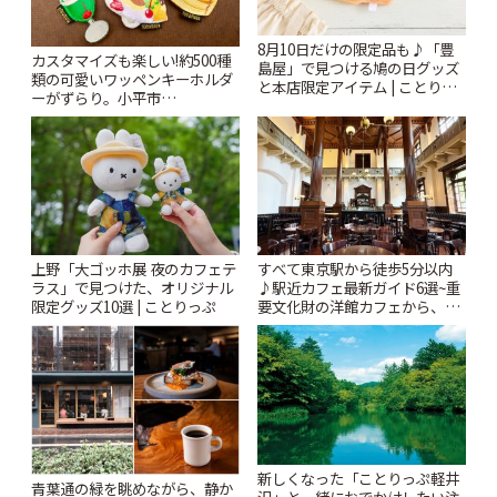
8月10日だけの限定品も♪「豊
カスタマイズも楽しい!約500種
島屋」で見つける鳩の日グッズ
類の可愛いワッペンキーホルダ
と本店限定アイテム | ことりっ
ーがずらり。小平市
ぷ
「Kimamaya T&K」 | ことりっ
ぷ
上野「大ゴッホ展 夜のカフェテ
すべて東京駅から徒歩5分以内
ラス」で見つけた、オリジナル
♪駅近カフェ最新ガイド6選~重
限定グッズ10選 | ことりっぷ
要文化財の洋館カフェから、改
札すぐのレトロ喫茶まで~ | こと
りっぷ
新しくなった「ことりっぷ軽井
青葉通の緑を眺めながら、静か
沢」と一緒におでかけしたい注