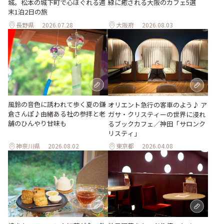
城。松本の城下町で心ほぐれる週
緑に癒される大阪のカフェ5選
末1泊2日の旅
長野県
2026.07.28
大阪府
2026.08.03
風鈴の音色に誘われて歩く夏の鎌
オリエント急行の客車のよう♪ ア
倉さんぽ♪由緒ある社の参拝と老
ガサ・クリスティーの世界に浸れ
舗のひんやり甘味も
るブックカフェ／神田「サロンク
リスティ」
神奈川県
2026.08.02
東京都
2026.04.08