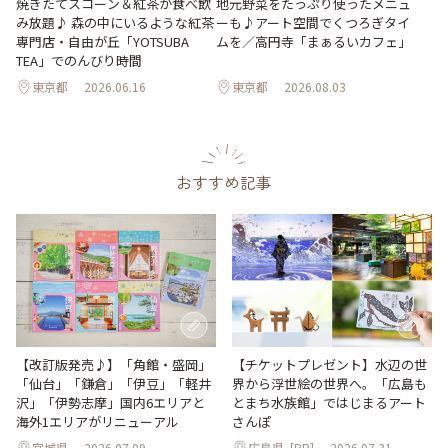
地元野菜をたっぷり使ったメニュ
焼きたてスコーン＆紅茶が食べ飲
ーも♪アート空間でくつろぎタイ
み放題♪ 森の中にいるような紅茶
ムを／高円寺「まぁるいカフェ」
専門店・自由が丘「YOTSUBA
TEA」でのんびり時間
東京都
2026.06.16
東京都
2026.08.03
おすすめ記事
【改訂版発売♪】「角館・盛岡」
【チケットプレゼント】水辺の世
「仙台」「鎌倉」「伊豆」「軽井
界から浮世絵の世界へ。「広島も
沢」「伊勢志摩」国内6エリアと
とまち水族館」ではじまるアート
海外1エリアがリニューアル
さんぽ
宮城県
2026.07.09
広島県
[PR]
2026.07.31