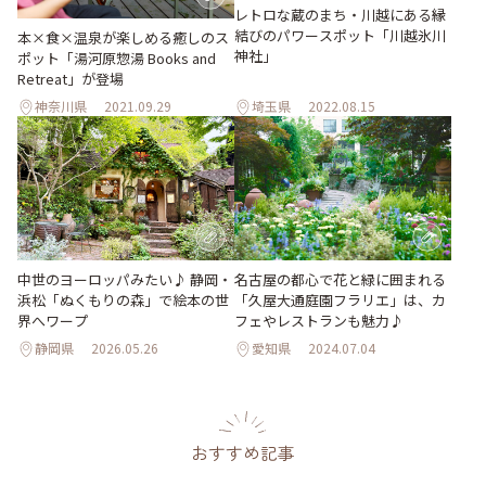
レトロな蔵のまち・川越にある縁
結びのパワースポット「川越氷川
本×食×温泉が楽しめる癒しのス
神社」
ポット「湯河原惣湯 Books and
Retreat」が登場
神奈川県
2021.09.29
埼玉県
2022.08.15
中世のヨーロッパみたい♪ 静岡・
名古屋の都心で花と緑に囲まれる
浜松「ぬくもりの森」で絵本の世
「久屋大通庭園フラリエ」は、カ
界へワープ
フェやレストランも魅力♪
静岡県
2026.05.26
愛知県
2024.07.04
おすすめ記事