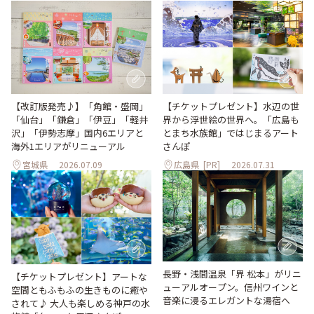
【改訂版発売♪】「角館・盛岡」
【チケットプレゼント】水辺の世
「仙台」「鎌倉」「伊豆」「軽井
界から浮世絵の世界へ。「広島も
沢」「伊勢志摩」国内6エリアと
とまち水族館」ではじまるアート
海外1エリアがリニューアル
さんぽ
宮城県
2026.07.09
広島県
[PR]
2026.07.31
長野・浅間温泉「界 松本」がリニ
【チケットプレゼント】アートな
ューアルオープン。信州ワインと
空間ともふもふの生きものに癒や
音楽に浸るエレガントな湯宿へ
されて♪ 大人も楽しめる神戸の水