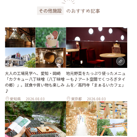
のおすすめ記事
その他施設
地元野菜をたっぷり使ったメニュ
大人の工場見学へ、愛知・岡崎
ーも♪アート空間でくつろぎタイ
「カクキュー八丁味噌（八丁味噌
ムを／高円寺「まぁるいカフェ」
の郷）」。試食や買い物も楽しみ
♪
愛知県
2026.08.03
東京都
2026.08.03