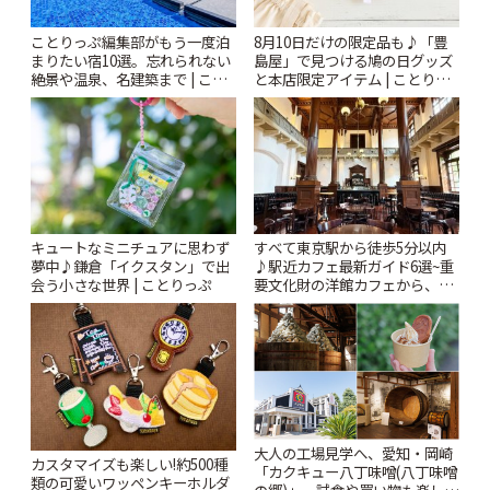
ことりっぷ編集部がもう一度泊
8月10日だけの限定品も♪「豊
まりたい宿10選。忘れられない
島屋」で見つける鳩の日グッズ
絶景や温泉、名建築まで | こと
と本店限定アイテム | ことりっ
りっぷ
ぷ
キュートなミニチュアに思わず
すべて東京駅から徒歩5分以内
夢中♪鎌倉「イクスタン」で出
♪駅近カフェ最新ガイド6選~重
会う小さな世界 | ことりっぷ
要文化財の洋館カフェから、改
札すぐのレトロ喫茶まで~ | こと
りっぷ
大人の工場見学へ、愛知・岡崎
カスタマイズも楽しい!約500種
「カクキュー八丁味噌(八丁味噌
類の可愛いワッペンキーホルダ