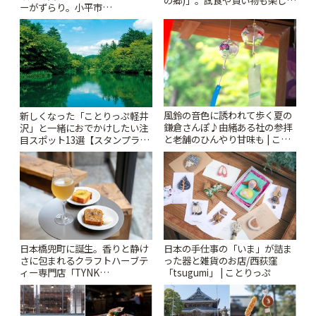
の郷)」。試食や買い物も楽しみ
ーがずらり。小平市
♪ | ことりっぷ
「Kimamaya T&K」 | ことりっ
ぷ
風鈴の音色に誘われて歩く夏の
新しくなった「ことりっぷ軽井
鎌倉さんぽ♪由緒ある社の参拝
沢」と一緒におでかけしたい注
と老舗のひんやり甘味も | こと
目スポット13選【スタンプラリ
りっぷ
ー開催中】 | ことりっぷ
日本橋兜町に誕生。香りと静け
日本の手仕事の「いま」が詰ま
さに包まれるクラフトハーブテ
った器と雑貨のお店/西荻窪
ィー専門店「TYNK
「tsugumi」 | ことりっぷ
Kabutocho」 | ことりっぷ