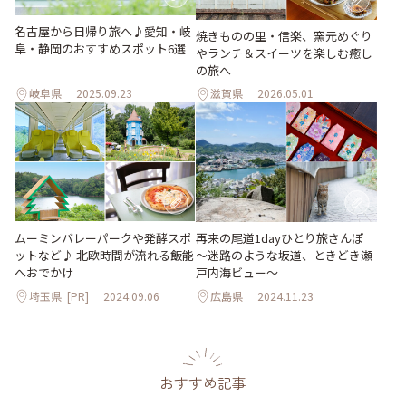
名古屋から日帰り旅へ♪愛知・岐
焼きものの里・信楽、窯元めぐり
阜・静岡のおすすめスポット6選
やランチ＆スイーツを楽しむ癒し
の旅へ
岐阜県
2025.09.23
滋賀県
2026.05.01
ムーミンバレーパークや発酵スポ
再来の尾道1dayひとり旅さんぽ
ットなど♪ 北欧時間が流れる飯能
～迷路のような坂道、ときどき瀬
へおでかけ
戸内海ビュー～
埼玉県
[PR]
2024.09.06
広島県
2024.11.23
おすすめ記事