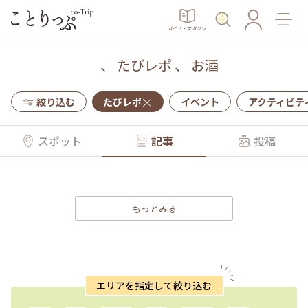
ガイド・マガジン
、
たびレポ
、
お酒
絞り込む
たびレポ
イベント
アクティビテ
スポット
記事
投稿
もっとみる
エリアを指定して絞り込む