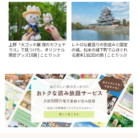
とりっぷ
上野「大ゴッホ展 夜のカフェテ
レトロな蔵造りの街並みと国宝
ラス」で見つけた、オリジナル
の城。松本の城下町で心ほぐれ
限定グッズ10選 | ことりっぷ
る週末1泊2日の旅 | ことりっぷ