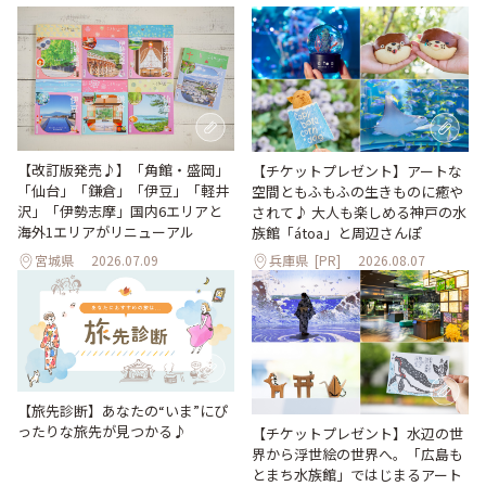
【改訂版発売♪】「角館・盛岡」
【チケットプレゼント】アートな
「仙台」「鎌倉」「伊豆」「軽井
空間ともふもふの生きものに癒や
沢」「伊勢志摩」国内6エリアと
されて♪ 大人も楽しめる神戸の水
海外1エリアがリニューアル
族館「átoa」と周辺さんぽ
宮城県
2026.07.09
兵庫県
[PR]
2026.08.07
【旅先診断】あなたの“いま”にぴ
ったりな旅先が見つかる♪
【チケットプレゼント】水辺の世
界から浮世絵の世界へ。「広島も
とまち水族館」ではじまるアート