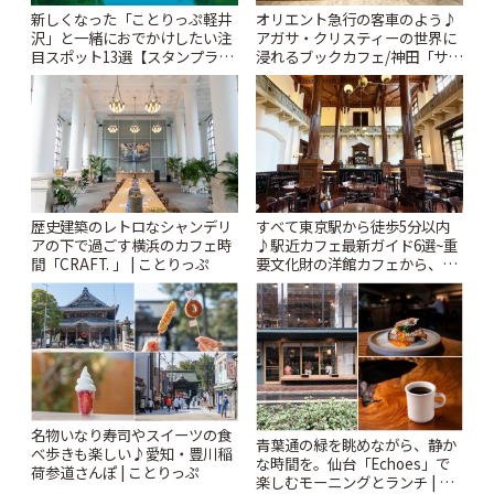
新しくなった「ことりっぷ軽井
オリエント急行の客車のよう♪
沢」と一緒におでかけしたい注
アガサ・クリスティーの世界に
目スポット13選【スタンプラリ
浸れるブックカフェ/神田「サロ
ー開催中】 | ことりっぷ
ンクリスティ」 | ことりっぷ
歴史建築のレトロなシャンデリ
すべて東京駅から徒歩5分以内
アの下で過ごす横浜のカフェ時
♪駅近カフェ最新ガイド6選~重
間「CRAFT. 」 | ことりっぷ
要文化財の洋館カフェから、改
札すぐのレトロ喫茶まで~ | こと
りっぷ
名物いなり寿司やスイーツの食
青葉通の緑を眺めながら、静か
べ歩きも楽しい♪愛知・豊川稲
な時間を。仙台「Echoes」で
荷参道さんぽ | ことりっぷ
楽しむモーニングとランチ | こ