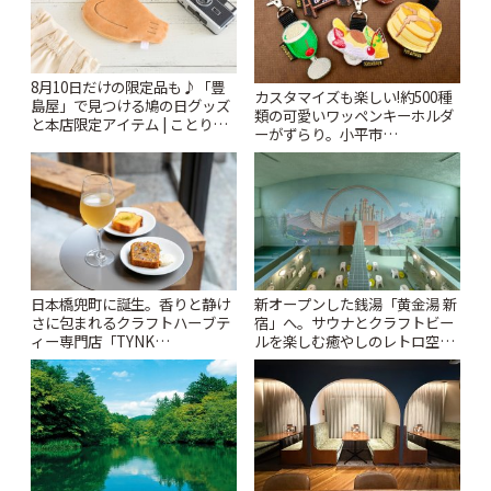
8月10日だけの限定品も♪「豊
カスタマイズも楽しい!約500種
島屋」で見つける鳩の日グッズ
類の可愛いワッペンキーホルダ
と本店限定アイテム | ことりっ
ーがずらり。小平市
ぷ
「Kimamaya T&K」 | ことりっ
ぷ
日本橋兜町に誕生。香りと静け
新オープンした銭湯「黄金湯 新
さに包まれるクラフトハーブテ
宿」へ。サウナとクラフトビー
ィー専門店「TYNK
ルを楽しむ癒やしのレトロ空間
Kabutocho」 | ことりっぷ
| ことりっぷ