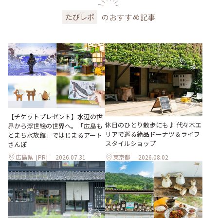
のおすすめ記事
たびレポ
【チケットプレゼント】水辺の世
休日のひとり散歩にも♪ 代々木エ
界から浮世絵の世界へ。「広島も
リアで巡る絶品ドーナツ＆ライフ
とまち水族館」ではじまるアート
スタイルショップ
さんぽ
広島県
[PR]
2026.07.31
東京都
2026.08.02