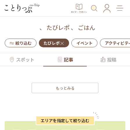
ガイド・マガジン
、
たびレポ
、
ごはん
絞り込む
たびレポ
イベント
アクティビテ
スポット
記事
投稿
もっとみる
エリアを指定して絞り込む