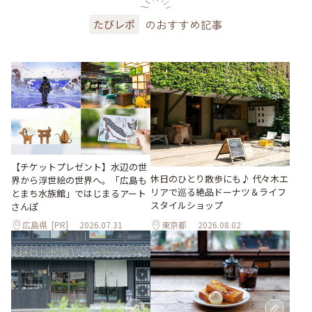
のおすすめ記事
たびレポ
【チケットプレゼント】水辺の世
休日のひとり散歩にも♪ 代々木エ
界から浮世絵の世界へ。「広島も
リアで巡る絶品ドーナツ＆ライフ
とまち水族館」ではじまるアート
スタイルショップ
さんぽ
広島県
[PR]
2026.07.31
東京都
2026.08.02