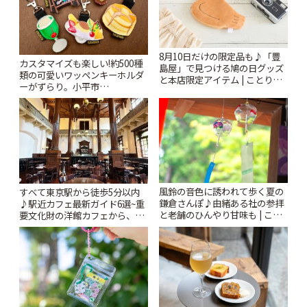
8月10日だけの限定品も♪「豊
カスタマイズも楽しい!約500種
島屋」で見つける鳩の日グッズ
類の可愛いワッペンキーホルダ
と本店限定アイテム | ことりっ
ーがずらり。小平市
ぷ
「Kimamaya T&K」 | ことりっ
ぷ
風鈴の音色に誘われて歩く夏の
すべて東京駅から徒歩5分以内
鎌倉さんぽ♪由緒ある社の参拝
♪駅近カフェ最新ガイド6選~重
と老舗のひんやり甘味も | こと
要文化財の洋館カフェから、改
りっぷ
札すぐのレトロ喫茶まで~ | こと
りっぷ