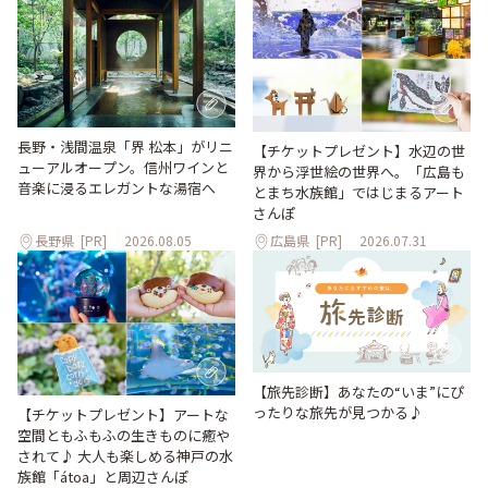
長野・浅間温泉「界 松本」がリニ
【チケットプレゼント】水辺の世
ューアルオープン。信州ワインと
界から浮世絵の世界へ。「広島も
音楽に浸るエレガントな湯宿へ
とまち水族館」ではじまるアート
さんぽ
長野県
[PR]
2026.08.05
広島県
[PR]
2026.07.31
【旅先診断】あなたの“いま”にぴ
ったりな旅先が見つかる♪
【チケットプレゼント】アートな
空間ともふもふの生きものに癒や
されて♪ 大人も楽しめる神戸の水
族館「átoa」と周辺さんぽ