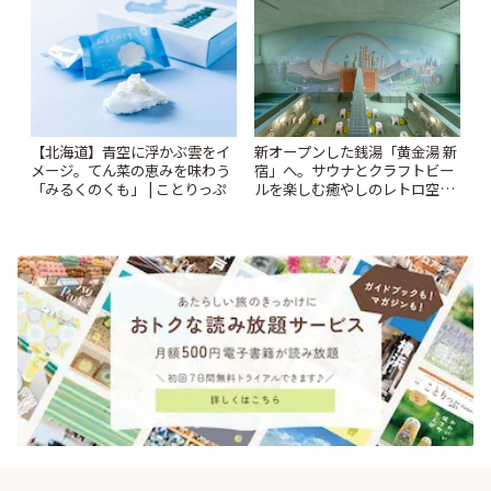
アフタヌーンティー | ことりっ
ンクリスティ」 | ことりっぷ
ぷ
【北海道】青空に浮かぶ雲をイ
新オープンした銭湯「黄金湯 新
メージ。てん菜の恵みを味わう
宿」へ。サウナとクラフトビー
「みるくのくも」 | ことりっぷ
ルを楽しむ癒やしのレトロ空間
| ことりっぷ