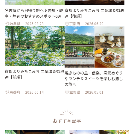
名古屋から日帰り旅へ♪愛知・岐
京都よりみちこみち 二条城＆御池
阜・静岡のおすすめスポット6選
通【後編】
岐阜県
2025.09.23
京都府
2026.06.20
京都よりみちこみち 二条城＆御池
焼きものの里・信楽、窯元めぐり
通【前編】
やランチ＆スイーツを楽しむ癒し
の旅へ
京都府
2026.06.14
滋賀県
2026.05.01
おすすめ記事