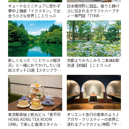
キュートなミニチュアに思わず
日本橋兜町に誕生。香りと静け
夢中♪鎌倉「イクスタン」で出
さに包まれるクラフトハーブテ
会う小さな世界 | ことりっぷ
ィー専門店「TYNK
Kabutocho」 | ことりっぷ
新しくなった「ことりっぷ軽井
京都よりみちこみち 二条城&御
沢」と一緒におでかけしたい注
池通【前編】 | ことりっぷ
目スポット13選【スタンプラリ
ー開催中】 | ことりっぷ
東京駅直結♪新丸ビル「真不同
オリエント急行の客車のよう♪
HONG KONG TEA ROOM
アガサ・クリスティーの世界に
1946」で楽しむ香港スタイルの
浸れるブックカフェ/神田「サロ