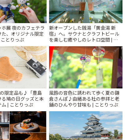
ッホ展 夜のカフェテラ
新オープンした銭湯「黄金湯 新
けた、オリジナル限定
宿」へ。サウナとクラフトビール
| ことりっぷ
を楽しむ癒やしのレトロ空間 | こ
とりっぷ
けの限定品も♪「豊島
風鈴の音色に誘われて歩く夏の鎌
ける鳩の日グッズと本
倉さんぽ♪由緒ある社の参拝と老
ム | ことりっぷ
舗のひんやり甘味も | ことりっぷ