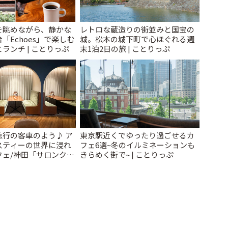
を眺めながら、静かな
レトロな蔵造りの街並みと国宝の
「Echoes」で楽しむ
城。松本の城下町で心ほぐれる週
ランチ | ことりっぷ
末1泊2日の旅 | ことりっぷ
急行の客車のよう♪ ア
東京駅近くでゆったり過ごせるカ
スティーの世界に浸れ
フェ6選~冬のイルミネーションも
フェ/神田「サロンクリ
きらめく街で~ | ことりっぷ
ことりっぷ