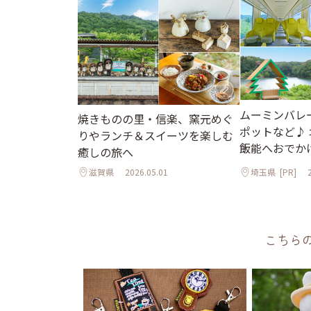
ムーミンバレ
焼きものの里・信楽、窯元めぐ
ポットなど♪
りやランチ＆スイーツを楽しむ
飯能へおでか
癒しの旅へ
滋賀県
2026.05.01
埼玉県
[PR]
こちら