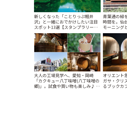
新しくなった「ことりっぷ軽井
青葉通の緑
沢」と一緒におでかけしたい注目
時間を。仙台
スポット13選【スタンプラリー開
モーニングと
催中】 | ことりっぷ
大人の工場見学へ、愛知・岡崎
オリエント
「カクキュー八丁味噌(八丁味噌の
ガサ・クリ
郷)」。試食や買い物も楽しみ♪ |
るブックカ
ことりっぷ
スティ」 | 