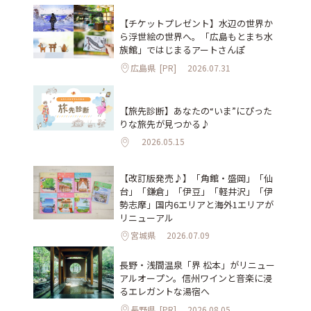
【チケットプレゼント】水辺の世界か
ら浮世絵の世界へ。「広島もとまち水
族館」ではじまるアートさんぽ
広島県
[PR]
2026.07.31
【旅先診断】あなたの“いま”にぴった
りな旅先が見つかる♪
2026.05.15
【改訂版発売♪】「角館・盛岡」「仙
台」「鎌倉」「伊豆」「軽井沢」「伊
勢志摩」国内6エリアと海外1エリアが
リニューアル
宮城県
2026.07.09
長野・浅間温泉「界 松本」がリニュー
アルオープン。信州ワインと音楽に浸
るエレガントな湯宿へ
長野県
[PR]
2026.08.05