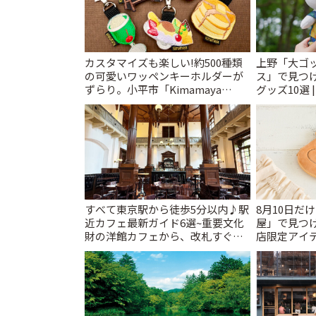
カスタマイズも楽しい!約500種類
上野「大ゴ
の可愛いワッペンキーホルダーが
ス」で見つ
ずらり。小平市「Kimamaya
グッズ10選 
T&K」 | ことりっぷ
すべて東京駅から徒歩5分以内♪駅
8月10日だ
近カフェ最新ガイド6選~重要文化
屋」で見つ
財の洋館カフェから、改札すぐの
店限定アイテ
レトロ喫茶まで~ | ことりっぷ