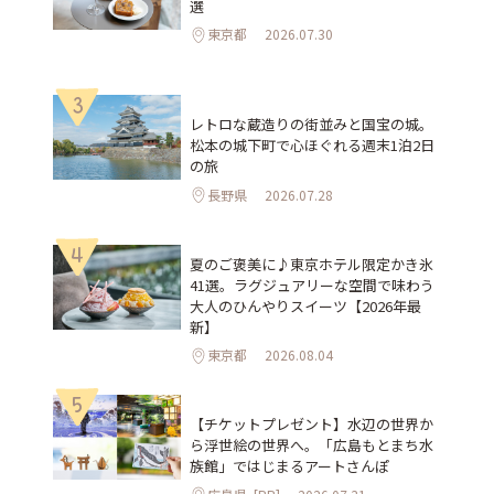
選
東京都
2026.07.30
3
レトロな蔵造りの街並みと国宝の城。
松本の城下町で心ほぐれる週末1泊2日
の旅
長野県
2026.07.28
4
夏のご褒美に♪東京ホテル限定かき氷
41選。ラグジュアリーな空間で味わう
大人のひんやりスイーツ【2026年最
新】
東京都
2026.08.04
5
【チケットプレゼント】水辺の世界か
ら浮世絵の世界へ。「広島もとまち水
族館」ではじまるアートさんぽ