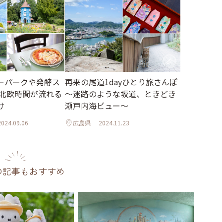
ーパークや発酵ス
再来の尾道1dayひとり旅さんぽ
 北欧時間が流れる
～迷路のような坂道、ときどき
け
瀬戸内海ビュー～
2024.09.06
広島県
2024.11.23
の記事もおすすめ