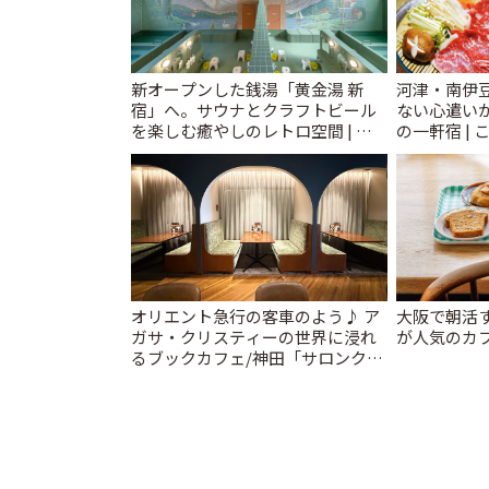
新オープンした銭湯「黄金湯 新
河津・南伊
宿」へ。サウナとクラフトビール
ない心遣い
を楽しむ癒やしのレトロ空間 | こ
の一軒宿 | 
とりっぷ
オリエント急行の客車のよう♪ ア
大阪で朝活
ガサ・クリスティーの世界に浸れ
が人気のカフ
るブックカフェ/神田「サロンクリ
スティ」 | ことりっぷ