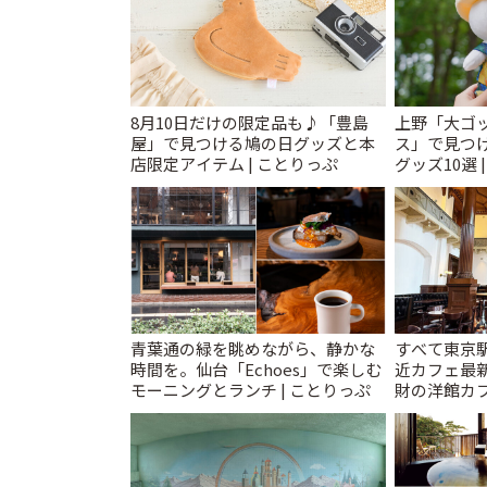
8月10日だけの限定品も♪「豊島
上野「大ゴ
屋」で見つける鳩の日グッズと本
ス」で見つ
店限定アイテム | ことりっぷ
グッズ10選 
青葉通の緑を眺めながら、静かな
すべて東京
時間を。仙台「Echoes」で楽しむ
近カフェ最新
モーニングとランチ | ことりっぷ
財の洋館カ
レトロ喫茶ま