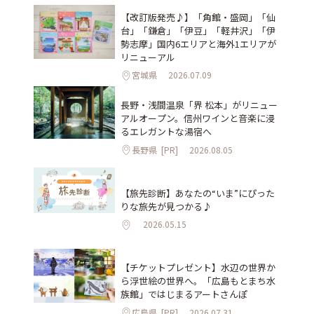
【改訂版発売♪】「角館・盛岡」「仙
台」「鎌倉」「伊豆」「軽井沢」「伊
勢志摩」国内6エリアと海外1エリアが
リニューアル
宮城県
2026.07.09
長野・浅間温泉「界 松本」がリニュー
アルオープン。信州ワインと音楽に浸
るエレガントな湯宿へ
長野県
[PR]
2026.08.05
【旅先診断】あなたの“いま”にぴった
りな旅先が見つかる♪
2026.05.15
【チケットプレゼント】水辺の世界か
ら浮世絵の世界へ。「広島もとまち水
族館」ではじまるアートさんぽ
広島県
[PR]
2026.07.31