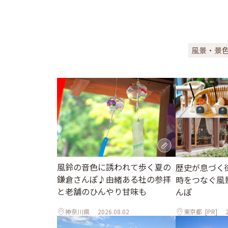
風景・景
風鈴の音色に誘われて歩く夏の
歴史が息づく
鎌倉さんぽ♪由緒ある社の参拝
時をつなぐ風
と老舗のひんやり甘味も
んぽ
神奈川県
2026.08.02
東京都
[PR]