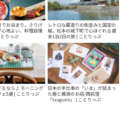
豆でお泊まり。さりげ
レトロな蔵造りの街並みと国宝の
が心地よい、料理自慢
城。松本の城下町で心ほぐれる週
ことりっぷ
末1泊2日の旅 | ことりっぷ
するなら♪ モーニング
日本の手仕事の「いま」が詰まっ
ェ5選 | ことりっぷ
た器と雑貨のお店/西荻窪
「tsugumi」 | ことりっぷ