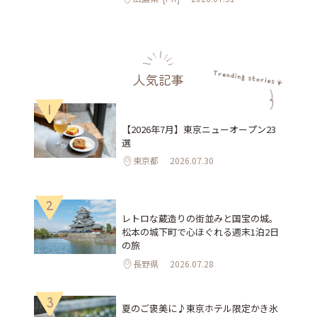
人気記事
1
【2026年7月】東京ニューオープン23
選
東京都
2026.07.30
2
レトロな蔵造りの街並みと国宝の城。
松本の城下町で心ほぐれる週末1泊2日
の旅
長野県
2026.07.28
3
夏のご褒美に♪東京ホテル限定かき氷