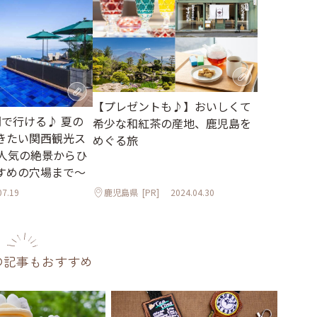
【プレゼントも♪】おいしくて
間で行ける♪ 夏の
希少な和紅茶の産地、鹿児島を
きたい関西観光ス
めぐる旅
～人気の絶景からひ
すめの穴場まで～
07.19
鹿児島県
[PR]
2024.04.30
の記事もおすすめ