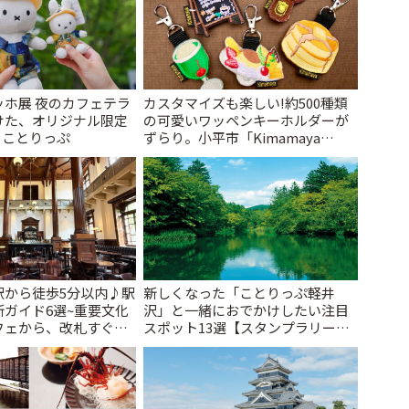
ッホ展 夜のカフェテラ
カスタマイズも楽しい!約500種類
けた、オリジナル限定
の可愛いワッペンキーホルダーが
| ことりっぷ
ずらり。小平市「Kimamaya
T&K」 | ことりっぷ
駅から徒歩5分以内♪駅
新しくなった「ことりっぷ軽井
ガイド6選~重要文化
沢」と一緒におでかけしたい注目
フェから、改札すぐの
スポット13選【スタンプラリー開
で~ | ことりっぷ
催中】 | ことりっぷ