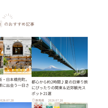
のおすすめ記事
色
街・日本橋兜町。
都心から約2時間♪夏の日帰り旅
景に出会う一日さ
にぴったりの関東＆近郊観光ス
ポット21選
2026.07.28
群馬県
2026.07.20