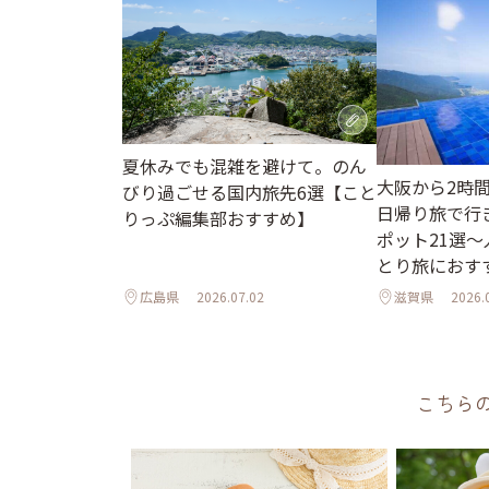
夏休みでも混雑を避けて。のん
大阪から2時
びり過ごせる国内旅先6選【こと
日帰り旅で行
りっぷ編集部おすすめ】
ポット21選
とり旅におす
広島県
2026.07.02
滋賀県
2026.
こちら