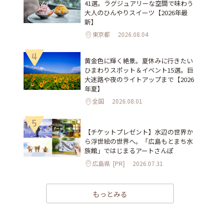
41選。ラグジュアリーな空間で味わう
大人のひんやりスイーツ【2026年最
新】
東京都
2026.08.04
4
黄金色に輝く絶景。夏休みに行きたい
ひまわりスポット＆イベント15選。巨
大迷路や夜のライトアップまで【2026
年夏】
全国
2026.08.01
5
【チケットプレゼント】水辺の世界か
ら浮世絵の世界へ。「広島もとまち水
族館」ではじまるアートさんぽ
広島県
[PR]
2026.07.31
もっとみる