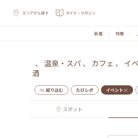
エリアから探す
ガイド・マガジン
新着
特集
、
温泉・スパ
、
カフェ
、
イ
酒
絞り込む
たびレポ
イベント
スポット