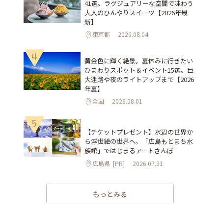
41選。ラグジュアリーな空間で味わう
大人のひんやりスイーツ【2026年最
新】
東京都
2026.08.04
4
黄金色に輝く絶景。夏休みに行きたい
ひまわりスポット＆イベント15選。巨
大迷路や夜のライトアップまで【2026
年夏】
全国
2026.08.01
5
【チケットプレゼント】水辺の世界か
ら浮世絵の世界へ。「広島もとまち水
族館」ではじまるアートさんぽ
広島県
[PR]
2026.07.31
もっとみる