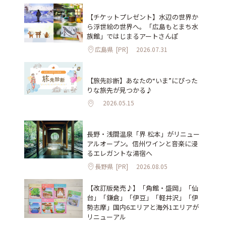
【チケットプレゼント】水辺の世界か
ら浮世絵の世界へ。「広島もとまち水
族館」ではじまるアートさんぽ
広島県
[PR]
2026.07.31
【旅先診断】あなたの“いま”にぴった
りな旅先が見つかる♪
2026.05.15
長野・浅間温泉「界 松本」がリニュー
アルオープン。信州ワインと音楽に浸
るエレガントな湯宿へ
長野県
[PR]
2026.08.05
【改訂版発売♪】「角館・盛岡」「仙
台」「鎌倉」「伊豆」「軽井沢」「伊
勢志摩」国内6エリアと海外1エリアが
リニューアル