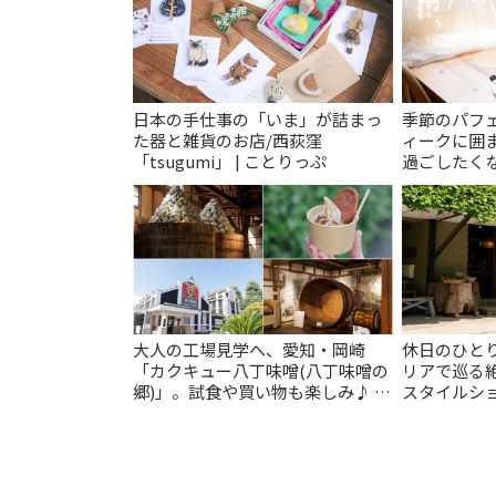
日本の手仕事の「いま」が詰まっ
季節のパフ
た器と雑貨のお店/西荻窪
ィークに囲
「tsugumi」 | ことりっぷ
過ごしたく
「annorum
大人の工場見学へ、愛知・岡崎
休日のひと
「カクキュー八丁味噌(八丁味噌の
リアで巡る
郷)」。試食や買い物も楽しみ♪ |
スタイルショ
ことりっぷ