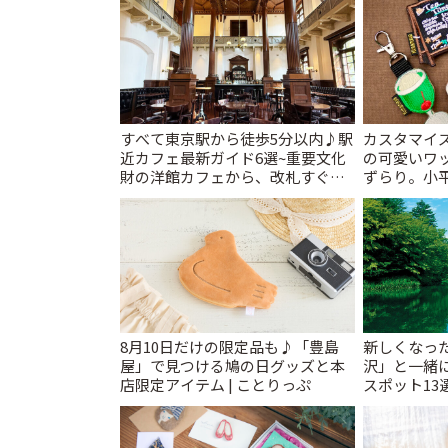
すべて東京駅から徒歩5分以内♪駅
カスタマイズ
近カフェ最新ガイド6選~重要文化
の可愛いワ
財の洋館カフェから、改札すぐの
ずらり。小平市
レトロ喫茶まで~ | ことりっぷ
T&K」 | 
8月10日だけの限定品も♪「豊島
新しくなっ
屋」で見つける鳩の日グッズと本
沢」と一緒
店限定アイテム | ことりっぷ
スポット13
催中】 | こ