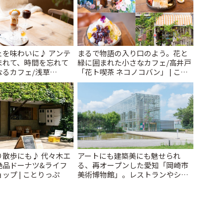
ェを味わいに♪ アンテ
まるで物語の入り口のよう。花と
まれて、時間を忘れて
緑に囲まれた小さなカフェ/高井戸
なるカフェ/浅草
「花ト喫茶 ネコノコバン」 | こと
 cafe」 | ことりっぷ
りっぷ
り散歩にも♪ 代々木エ
アートにも建築美にも魅せられ
絶品ドーナツ&ライフ
る、再オープンした愛知「岡崎市
ップ | ことりっぷ
美術博物館」。レストランやショ
ップも充実 | ことりっぷ