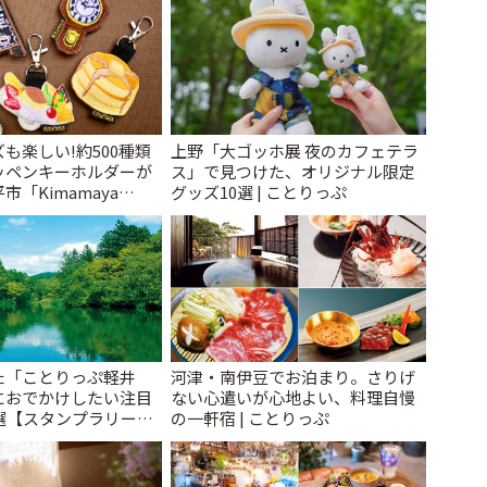
も楽しい!約500種類
上野「大ゴッホ展 夜のカフェテラ
ッペンキーホルダーが
ス」で見つけた、オリジナル限定
「Kimamaya
グッズ10選 | ことりっぷ
ことりっぷ
た「ことりっぷ軽井
河津・南伊豆でお泊まり。さりげ
におでかけしたい注目
ない心遣いが心地よい、料理自慢
選【スタンプラリー開
の一軒宿 | ことりっぷ
とりっぷ