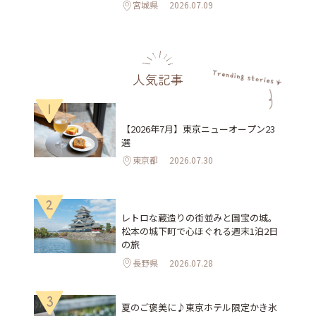
宮城県
2026.07.09
人気記事
1
【2026年7月】東京ニューオープン23
選
東京都
2026.07.30
2
レトロな蔵造りの街並みと国宝の城。
松本の城下町で心ほぐれる週末1泊2日
の旅
長野県
2026.07.28
3
夏のご褒美に♪東京ホテル限定かき氷