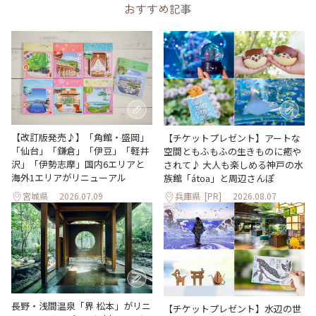
おすすめ記事
【改訂版発売♪】「角館・盛岡」
【チケットプレゼント】アートな
「仙台」「鎌倉」「伊豆」「軽井
空間ともふもふの生きものに癒や
沢」「伊勢志摩」国内6エリアと
されて♪ 大人も楽しめる神戸の水
海外1エリアがリニューアル
族館「átoa」と周辺さんぽ
宮城県
2026.07.09
兵庫県
[PR]
2026.08.07
長野・浅間温泉「界 松本」がリニ
【チケットプレゼント】水辺の世