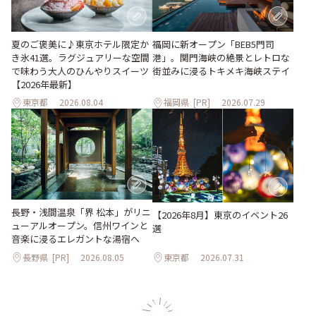
夏のご褒美に♪東京ホテル限定か
福岡に新オープン「BEB5門司
き氷41選。ラグジュアリーな空間
港」。関門海峡の絶景とレトロな
で味わう大人のひんやりスイーツ
街並みに浸るトキメキ海峡ステイ
【2026年最新】
東京都
2026.08.04
福岡県
[PR]
2026.07.29
長野・浅間温泉「界 松本」がリニ
【2026年8月】東京のイベント26
ューアルオープン。信州ワインと
選
音楽に浸るエレガントな湯宿へ
長野県
[PR]
2026.08.05
東京都
2026.07.31