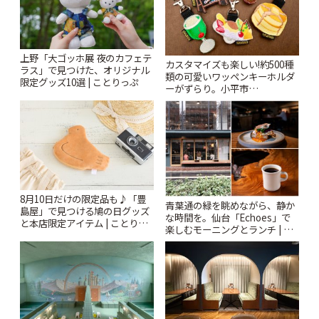
上野「大ゴッホ展 夜のカフェテ
カスタマイズも楽しい!約500種
ラス」で見つけた、オリジナル
類の可愛いワッペンキーホルダ
限定グッズ10選 | ことりっぷ
ーがずらり。小平市
「Kimamaya T&K」 | ことりっ
ぷ
8月10日だけの限定品も♪「豊
青葉通の緑を眺めながら、静か
島屋」で見つける鳩の日グッズ
な時間を。仙台「Echoes」で
と本店限定アイテム | ことりっ
楽しむモーニングとランチ | こ
ぷ
とりっぷ