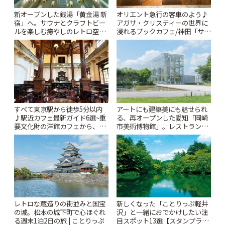
新オープンした銭湯「黄金湯 新
オリエント急行の客車のよう♪
宿」へ。サウナとクラフトビー
アガサ・クリスティーの世界に
ルを楽しむ癒やしのレトロ空間
浸れるブックカフェ/神田「サロ
| ことりっぷ
ンクリスティ」 | ことりっぷ
すべて東京駅から徒歩5分以内
アートにも建築美にも魅せられ
♪駅近カフェ最新ガイド6選~重
る、再オープンした愛知「岡崎
要文化財の洋館カフェから、改
市美術博物館」。レストランや
札すぐのレトロ喫茶まで~ | こと
ショップも充実 | ことりっぷ
りっぷ
レトロな蔵造りの街並みと国宝
新しくなった「ことりっぷ軽井
の城。松本の城下町で心ほぐれ
沢」と一緒におでかけしたい注
る週末1泊2日の旅 | ことりっぷ
目スポット13選【スタンプラリ