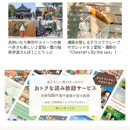
ー開催中】 | ことりっぷ
名物いなり寿司やスイーツの食
潮風を感じるテラスでクレープ
べ歩きも楽しい♪愛知・豊川稲
やガレットを♪愛知・蒲郡の
荷参道さんぽ | ことりっぷ
「Cheetah′s By the sea」 | こ
とりっぷ