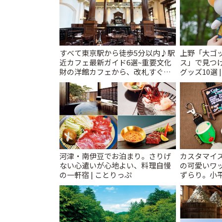
すべて東京駅から徒歩5分以内♪駅
上野「大ゴ
近カフェ最新ガイド6選~重要文化
ス」で見つ
財の洋館カフェから、改札すぐの
グッズ10選 
レトロ喫茶まで~ | ことりっぷ
河津・南伊豆でお泊まり。さりげ
カスタマイズ
ない心遣いが心地よい、料理自慢
の可愛いワ
の一軒宿 | ことりっぷ
ずらり。小平市
T&K」 | 