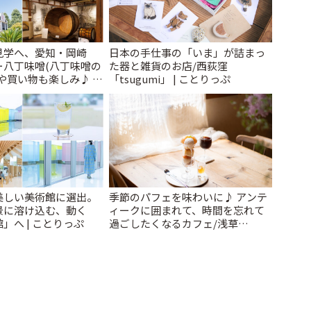
見学へ、愛知・岡崎
日本の手仕事の「いま」が詰まっ
ー八丁味噌(八丁味噌の
た器と雑貨のお店/西荻窪
や買い物も楽しみ♪ |
「tsugumi」 | ことりっぷ
美しい美術館に選出。
季節のパフェを味わいに♪ アンテ
景に溶け込む、動く
ィークに囲まれて、時間を忘れて
」へ | ことりっぷ
過ごしたくなるカフェ/浅草
「annorum cafe」 | ことりっぷ