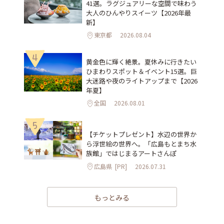
41選。ラグジュアリーな空間で味わう
大人のひんやりスイーツ【2026年最
新】
東京都
2026.08.04
4
黄金色に輝く絶景。夏休みに行きたい
ひまわりスポット＆イベント15選。巨
大迷路や夜のライトアップまで【2026
年夏】
全国
2026.08.01
5
【チケットプレゼント】水辺の世界か
ら浮世絵の世界へ。「広島もとまち水
族館」ではじまるアートさんぽ
広島県
[PR]
2026.07.31
もっとみる