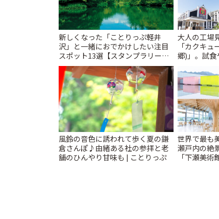
新しくなった「ことりっぷ軽井
大人の工場
沢」と一緒におでかけしたい注目
「カクキュ
スポット13選【スタンプラリー開
郷)」。試食
催中】 | ことりっぷ
ことりっぷ
風鈴の音色に誘われて歩く夏の鎌
世界で最も
倉さんぽ♪由緒ある社の参拝と老
瀬戸内の絶
舗のひんやり甘味も | ことりっぷ
「下瀬美術館