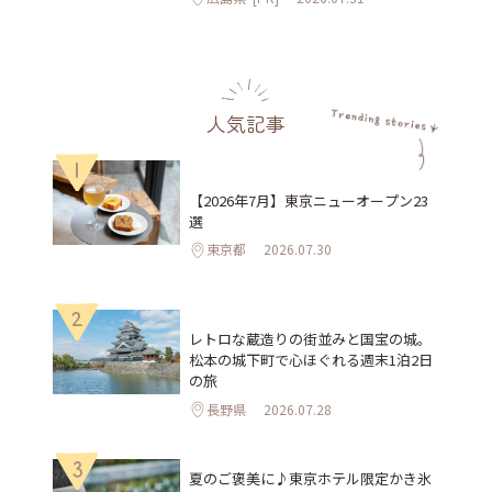
人気記事
1
【2026年7月】東京ニューオープン23
選
東京都
2026.07.30
2
レトロな蔵造りの街並みと国宝の城。
松本の城下町で心ほぐれる週末1泊2日
の旅
長野県
2026.07.28
3
夏のご褒美に♪東京ホテル限定かき氷