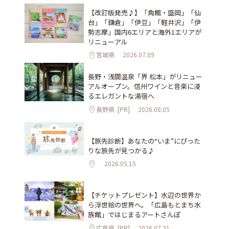
【改訂版発売♪】「角館・盛岡」「仙
台」「鎌倉」「伊豆」「軽井沢」「伊
勢志摩」国内6エリアと海外1エリアが
リニューアル
宮城県
2026.07.09
長野・浅間温泉「界 松本」がリニュー
アルオープン。信州ワインと音楽に浸
るエレガントな湯宿へ
長野県
[PR]
2026.08.05
【旅先診断】あなたの“いま”にぴった
りな旅先が見つかる♪
2026.05.15
【チケットプレゼント】水辺の世界か
ら浮世絵の世界へ。「広島もとまち水
族館」ではじまるアートさんぽ
広島県
[PR]
2026.07.31