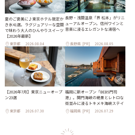
長野・浅間温泉「界 松本」がリニ
夏のご褒美に♪東京ホテル限定か
ューアルオープン。信州ワインと
き氷41選。ラグジュアリーな空間
音楽に浸るエレガントな湯宿へ
で味わう大人のひんやりスイーツ
【2026年最新】
東京都
2026.08.04
長野県
[PR]
2026.08.05
【2026年7月】東京ニューオープ
福岡に新オープン「BEB5門司
ン23選
港」。関門海峡の絶景とレトロな
街並みに浸るトキメキ海峡ステイ
東京都
2026.07.30
福岡県
[PR]
2026.07.29