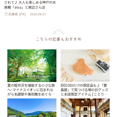
されて♪ 大人も楽しめる神戸の水
族館「átoa」と周辺さんぽ
兵庫県
[PR]
2026.08.07
こちらの記事もおすすめ
夏の軽井沢を堪能する小さな旅
8月10日だけの限定品も♪「豊
へ~マイナスイオンに包まれな
島屋」で見つける鳩の日グッズ
がら名建築や美術館をめぐろう
と本店限定アイテム | ことりっ
~ | ことりっぷ
ぷ