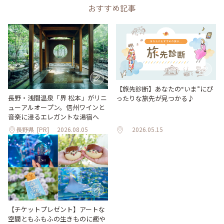
おすすめ記事
【旅先診断】あなたの“いま”にぴ
長野・浅間温泉「界 松本」がリニ
ったりな旅先が見つかる♪
ューアルオープン。信州ワインと
音楽に浸るエレガントな湯宿へ
長野県
[PR]
2026.08.05
2026.05.15
【チケットプレゼント】アートな
空間ともふもふの生きものに癒や