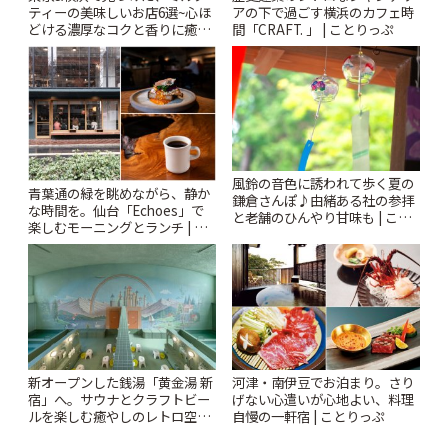
ティーの美味しいお店6選~心ほ
アの下で過ごす横浜のカフェ時
どける濃厚なコクと香りに癒や
間「CRAFT. 」 | ことりっぷ
されるティータイム~ | ことりっ
ぷ
風鈴の音色に誘われて歩く夏の
青葉通の緑を眺めながら、静か
鎌倉さんぽ♪由緒ある社の参拝
な時間を。仙台「Echoes」で
と老舗のひんやり甘味も | こと
楽しむモーニングとランチ | こ
りっぷ
とりっぷ
新オープンした銭湯「黄金湯 新
河津・南伊豆でお泊まり。さり
宿」へ。サウナとクラフトビー
げない心遣いが心地よい、料理
ルを楽しむ癒やしのレトロ空間
自慢の一軒宿 | ことりっぷ
| ことりっぷ