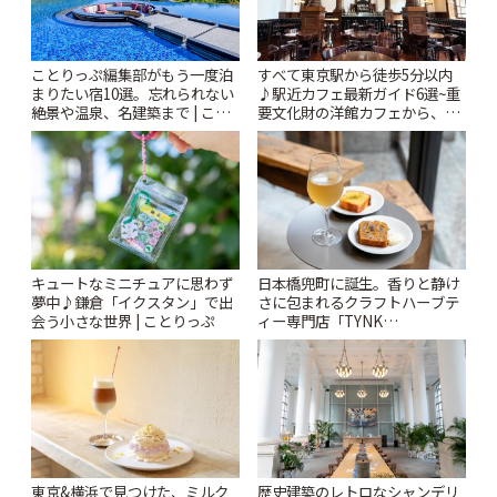
ことりっぷ編集部がもう一度泊
すべて東京駅から徒歩5分以内
まりたい宿10選。忘れられない
♪駅近カフェ最新ガイド6選~重
絶景や温泉、名建築まで | こと
要文化財の洋館カフェから、改
りっぷ
札すぐのレトロ喫茶まで~ | こと
りっぷ
キュートなミニチュアに思わず
日本橋兜町に誕生。香りと静け
夢中♪鎌倉「イクスタン」で出
さに包まれるクラフトハーブテ
会う小さな世界 | ことりっぷ
ィー専門店「TYNK
Kabutocho」 | ことりっぷ
東京&横浜で見つけた、ミルク
歴史建築のレトロなシャンデリ