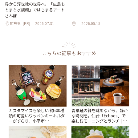
界から浮世絵の世界へ。「広島も
とまち水族館」ではじまるアート
さんぽ
広島県
[PR]
2026.07.31
2026.05.15
こちらの記事もおすすめ
カスタマイズも楽しい!約500種
青葉通の緑を眺めながら、静か
類の可愛いワッペンキーホルダ
な時間を。仙台「Echoes」で
ーがずらり。小平市
楽しむモーニングとランチ | こ
「Kimamaya T&K」 | ことりっ
とりっぷ
ぷ