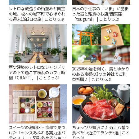
レトロな蔵造りの街並みと国宝
日本の手仕事の「いま」が詰ま
の城。松本の城下町で心ほぐれ
った器と雑貨のお店/西荻窪
る週末1泊2日の旅 | ことりっぷ
「tsugumi」 | ことりっぷ
歴史建築のレトロなシャンデリ
2026年の運を開く、馬とゆかり
アの下で過ごす横浜のカフェ時
のある京都の3つの神社でご利
間「CRAFT. 」 | ことりっぷ
益祈願♪ | ことりっぷ
スイーツの激戦区・京都で見つ
ちょっぴり贅沢に♪ 近江八幡で
けた「センスあふれる実力派パ
食べたい近江牛ランチ5選 | こと
ティスリー」5選~飲めるショー
りっぷ