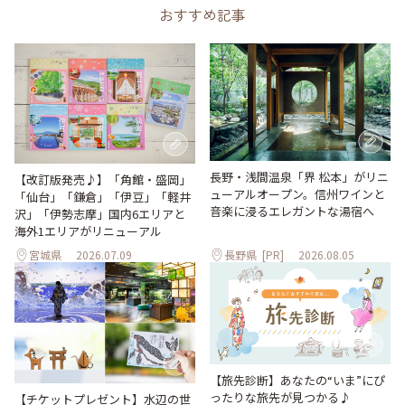
おすすめ記事
長野・浅間温泉「界 松本」がリニ
【改訂版発売♪】「角館・盛岡」
ューアルオープン。信州ワインと
「仙台」「鎌倉」「伊豆」「軽井
音楽に浸るエレガントな湯宿へ
沢」「伊勢志摩」国内6エリアと
海外1エリアがリニューアル
宮城県
2026.07.09
長野県
[PR]
2026.08.05
【旅先診断】あなたの“いま”にぴ
ったりな旅先が見つかる♪
【チケットプレゼント】水辺の世