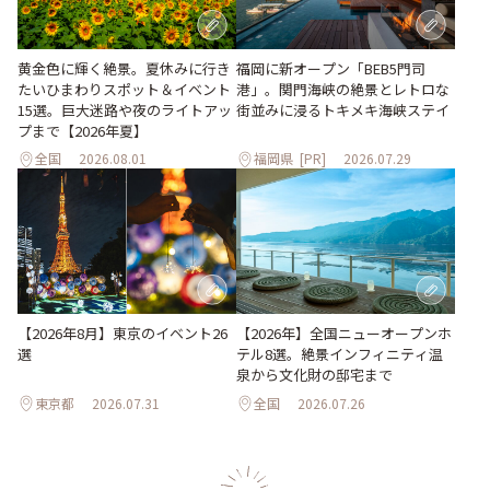
黄金色に輝く絶景。夏休みに行き
福岡に新オープン「BEB5門司
たいひまわりスポット＆イベント
港」。関門海峡の絶景とレトロな
15選。巨大迷路や夜のライトアッ
街並みに浸るトキメキ海峡ステイ
プまで【2026年夏】
全国
2026.08.01
福岡県
[PR]
2026.07.29
【2026年8月】東京のイベント26
【2026年】全国ニューオープンホ
選
テル8選。絶景インフィニティ温
泉から文化財の邸宅まで
東京都
2026.07.31
全国
2026.07.26