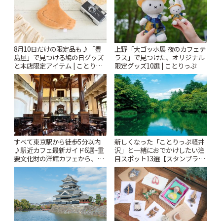
8月10日だけの限定品も♪「豊
上野「大ゴッホ展 夜のカフェテ
島屋」で見つける鳩の日グッズ
ラス」で見つけた、オリジナル
と本店限定アイテム | ことりっ
限定グッズ10選 | ことりっぷ
ぷ
すべて東京駅から徒歩5分以内
新しくなった「ことりっぷ軽井
♪駅近カフェ最新ガイド6選~重
沢」と一緒におでかけしたい注
要文化財の洋館カフェから、改
目スポット13選【スタンプラリ
札すぐのレトロ喫茶まで~ | こと
ー開催中】 | ことりっぷ
りっぷ