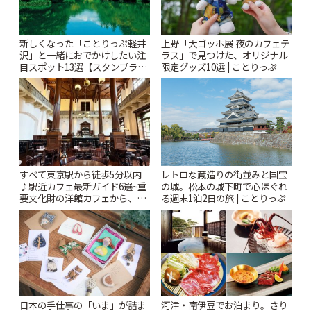
新しくなった「ことりっぷ軽井
上野「大ゴッホ展 夜のカフェテ
沢」と一緒におでかけしたい注
ラス」で見つけた、オリジナル
目スポット13選【スタンプラリ
限定グッズ10選 | ことりっぷ
ー開催中】 | ことりっぷ
すべて東京駅から徒歩5分以内
レトロな蔵造りの街並みと国宝
♪駅近カフェ最新ガイド6選~重
の城。松本の城下町で心ほぐれ
要文化財の洋館カフェから、改
る週末1泊2日の旅 | ことりっぷ
札すぐのレトロ喫茶まで~ | こと
りっぷ
日本の手仕事の「いま」が詰ま
河津・南伊豆でお泊まり。さり