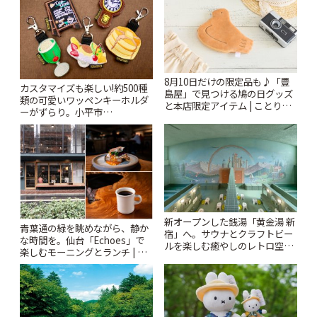
8月10日だけの限定品も♪「豊
カスタマイズも楽しい!約500種
島屋」で見つける鳩の日グッズ
類の可愛いワッペンキーホルダ
と本店限定アイテム | ことりっ
ーがずらり。小平市
ぷ
「Kimamaya T&K」 | ことりっ
ぷ
新オープンした銭湯「黄金湯 新
青葉通の緑を眺めながら、静か
宿」へ。サウナとクラフトビー
な時間を。仙台「Echoes」で
ルを楽しむ癒やしのレトロ空間
楽しむモーニングとランチ | こ
| ことりっぷ
とりっぷ