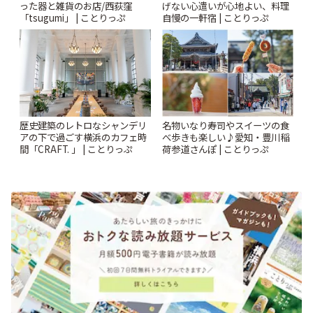
った器と雑貨のお店/西荻窪
げない心遣いが心地よい、料理
「tsugumi」 | ことりっぷ
自慢の一軒宿 | ことりっぷ
歴史建築のレトロなシャンデリ
名物いなり寿司やスイーツの食
アの下で過ごす横浜のカフェ時
べ歩きも楽しい♪愛知・豊川稲
間「CRAFT. 」 | ことりっぷ
荷参道さんぽ | ことりっぷ