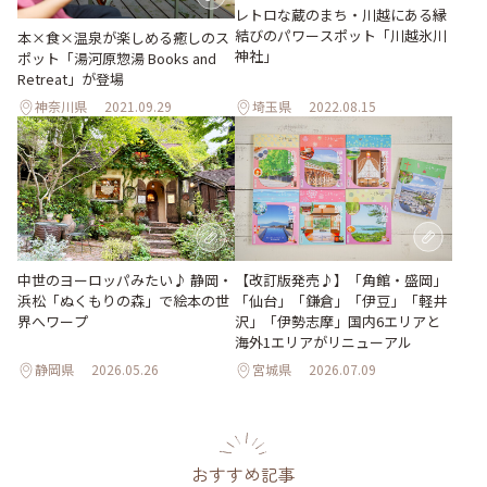
レトロな蔵のまち・川越にある縁
結びのパワースポット「川越氷川
本×食×温泉が楽しめる癒しのス
神社」
ポット「湯河原惣湯 Books and
Retreat」が登場
神奈川県
2021.09.29
埼玉県
2022.08.15
【改訂版発売♪】「角館・盛岡」
中世のヨーロッパみたい♪ 静岡・
「仙台」「鎌倉」「伊豆」「軽井
浜松「ぬくもりの森」で絵本の世
沢」「伊勢志摩」国内6エリアと
界へワープ
海外1エリアがリニューアル
静岡県
2026.05.26
宮城県
2026.07.09
おすすめ記事