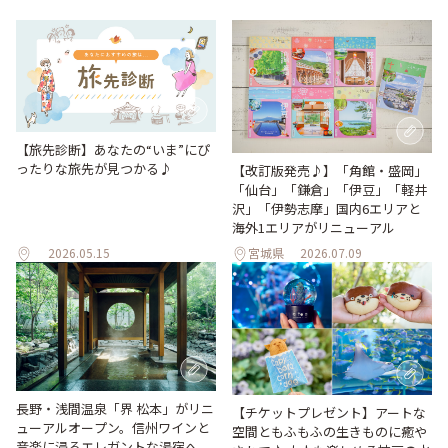
【旅先診断】あなたの“いま”にぴ
ったりな旅先が見つかる♪
【改訂版発売♪】「角館・盛岡」
「仙台」「鎌倉」「伊豆」「軽井
沢」「伊勢志摩」国内6エリアと
海外1エリアがリニューアル
2026.05.15
宮城県
2026.07.09
長野・浅間温泉「界 松本」がリニ
【チケットプレゼント】アートな
ューアルオープン。信州ワインと
空間ともふもふの生きものに癒や
音楽に浸るエレガントな湯宿へ