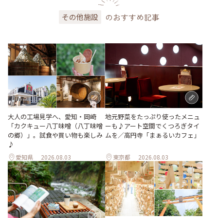
のおすすめ記事
その他施設
地元野菜をたっぷり使ったメニュ
大人の工場見学へ、愛知・岡崎
ーも♪アート空間でくつろぎタイ
「カクキュー八丁味噌（八丁味噌
ムを／高円寺「まぁるいカフェ」
の郷）」。試食や買い物も楽しみ
♪
愛知県
2026.08.03
東京都
2026.08.03