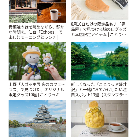
8月10日だけの限定品も♪「豊
青葉通の緑を眺めながら、静か
島屋」で見つける鳩の日グッズ
な時間を。仙台「Echoes」で
と本店限定アイテム | ことりっ
楽しむモーニングとランチ | こ
ぷ
とりっぷ
上野「大ゴッホ展 夜のカフェテ
新しくなった「ことりっぷ軽井
ラス」で見つけた、オリジナル
沢」と一緒におでかけしたい注
限定グッズ10選 | ことりっぷ
目スポット13選【スタンプラリ
ー開催中】 | ことりっぷ