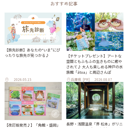
おすすめ記事
【旅先診断】あなたの“いま”にぴ
ったりな旅先が見つかる♪
【チケットプレゼント】アートな
空間ともふもふの生きものに癒や
されて♪ 大人も楽しめる神戸の水
族館「átoa」と周辺さんぽ
2026.05.15
兵庫県
[PR]
2026.08.07
長野・浅間温泉「界 松本」がリニ
【改訂版発売♪】「角館・盛岡」