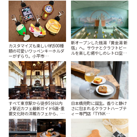
新オープンした銭湯「黄金湯 新
カスタマイズも楽しい!約500種
宿」へ。サウナとクラフトビー
類の可愛いワッペンキーホルダ
ルを楽しむ癒やしのレトロ空間
ーがずらり。小平市
| ことりっぷ
「Kimamaya T&K」 | ことりっ
ぷ
すべて東京駅から徒歩5分以内
日本橋兜町に誕生。香りと静け
♪駅近カフェ最新ガイド6選~重
さに包まれるクラフトハーブテ
要文化財の洋館カフェから、改
ィー専門店「TYNK
札すぐのレトロ喫茶まで~ | こと
Kabutocho」 | ことりっぷ
りっぷ