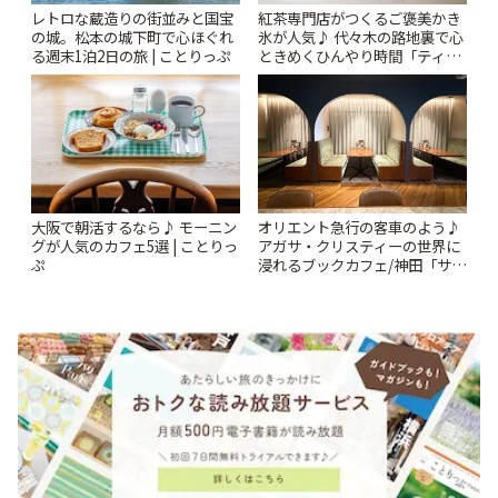
レトロな蔵造りの街並みと国宝
紅茶専門店がつくるご褒美かき
の城。松本の城下町で心ほぐれ
氷が人気♪ 代々木の路地裏で心
る週末1泊2日の旅 | ことりっぷ
ときめくひんやり時間「ティー
スイーツ ラボ コンテナート」 |
ことりっぷ
大阪で朝活するなら♪ モーニン
オリエント急行の客車のよう♪
グが人気のカフェ5選 | ことりっ
アガサ・クリスティーの世界に
ぷ
浸れるブックカフェ/神田「サロ
ンクリスティ」 | ことりっぷ