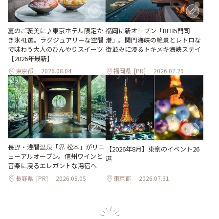
夏のご褒美に♪東京ホテル限定か
福岡に新オープン「BEB5門司
き氷41選。ラグジュアリーな空間
港」。関門海峡の絶景とレトロな
で味わう大人のひんやりスイーツ
街並みに浸るトキメキ海峡ステイ
【2026年最新】
東京都
2026.08.04
福岡県
[PR]
2026.07.29
長野・浅間温泉「界 松本」がリニ
【2026年8月】東京のイベント26
ューアルオープン。信州ワインと
選
音楽に浸るエレガントな湯宿へ
長野県
[PR]
2026.08.05
東京都
2026.07.31