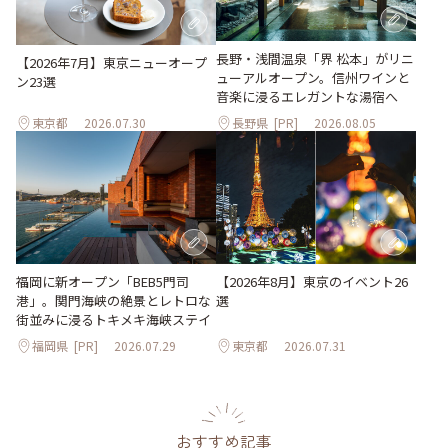
長野・浅間温泉「界 松本」がリニ
【2026年7月】東京ニューオープ
ューアルオープン。信州ワインと
ン23選
音楽に浸るエレガントな湯宿へ
東京都
2026.07.30
長野県
[PR]
2026.08.05
【2026年8月】東京のイベント26
福岡に新オープン「BEB5門司
選
港」。関門海峡の絶景とレトロな
街並みに浸るトキメキ海峡ステイ
福岡県
[PR]
2026.07.29
東京都
2026.07.31
おすすめ記事