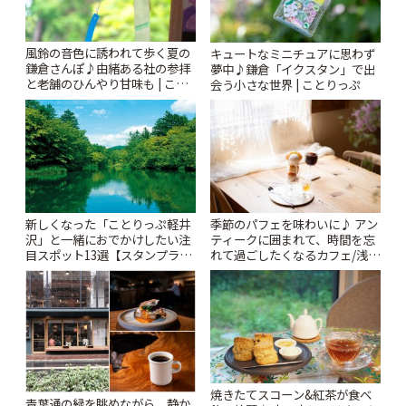
風鈴の音色に誘われて歩く夏の
キュートなミニチュアに思わず
鎌倉さんぽ♪由緒ある社の参拝
夢中♪鎌倉「イクスタン」で出
と老舗のひんやり甘味も | こと
会う小さな世界 | ことりっぷ
りっぷ
新しくなった「ことりっぷ軽井
季節のパフェを味わいに♪ アン
沢」と一緒におでかけしたい注
ティークに囲まれて、時間を忘
目スポット13選【スタンプラリ
れて過ごしたくなるカフェ/浅草
ー開催中】 | ことりっぷ
「annorum cafe」 | ことりっぷ
焼きたてスコーン&紅茶が食べ
青葉通の緑を眺めながら、静か