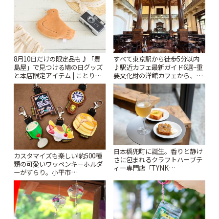
8月10日だけの限定品も♪「豊
すべて東京駅から徒歩5分以内
島屋」で見つける鳩の日グッズ
♪駅近カフェ最新ガイド6選~重
と本店限定アイテム | ことりっ
要文化財の洋館カフェから、改
ぷ
札すぐのレトロ喫茶まで~ | こと
りっぷ
日本橋兜町に誕生。香りと静け
カスタマイズも楽しい!約500種
さに包まれるクラフトハーブテ
類の可愛いワッペンキーホルダ
ィー専門店「TYNK
ーがずらり。小平市
Kabutocho」 | ことりっぷ
「Kimamaya T&K」 | ことりっ
ぷ