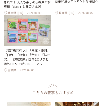
音楽に浸るエレガントな湯宿へ
されて♪ 大人も楽しめる神戸の水
族館「átoa」と周辺さんぽ
兵庫県
[PR]
2026.08.07
長野県
[PR]
2026.08.05
【改訂版発売♪】「角館・盛岡」
「仙台」「鎌倉」「伊豆」「軽井
沢」「伊勢志摩」国内6エリアと
海外1エリアがリニューアル
宮城県
2026.07.09
こちらの記事もおすすめ