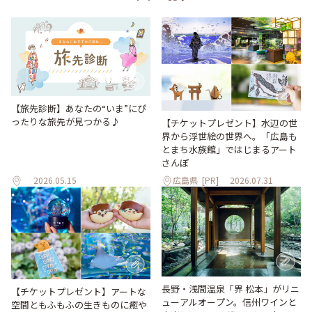
【旅先診断】あなたの“いま”にぴ
ったりな旅先が見つかる♪
【チケットプレゼント】水辺の世
界から浮世絵の世界へ。「広島も
とまち水族館」ではじまるアート
さんぽ
2026.05.15
広島県
[PR]
2026.07.31
長野・浅間温泉「界 松本」がリニ
【チケットプレゼント】アートな
ューアルオープン。信州ワインと
空間ともふもふの生きものに癒や