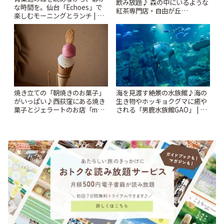
飲み放題♪ 森の中にいるような
な時間を。仙台「Echoes」で
紅茶専門店・自由が丘
楽しむモーニングとランチ | こ
「YOTSUBA TEA」でのんびり
とりっぷ
時間 | ことりっぷ
焼き立ての「朝焼きのお菓子」
海を見渡す絶景の水族館♪海の
がいっぱい♪西荻窪にある焼き
生き物やホッキョクグマに癒や
菓子とジェラートのお店「mUni
される「男鹿水族館GAO」 | こ
(ムニ)」 | ことりっぷ
とりっぷ