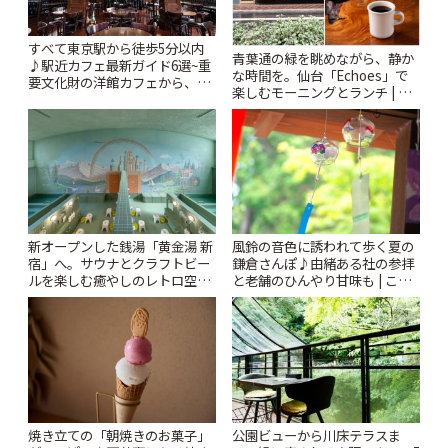
すべて東京駅から徒歩5分以内
青葉通の緑を眺めながら、静か
♪駅近カフェ最新ガイド6選~重
な時間を。仙台「Echoes」で
要文化財の洋館カフェから、改
楽しむモーニングとランチ | こ
札すぐのレトロ喫茶まで~ | こと
とりっぷ
りっぷ
風鈴の音色に誘われて歩く夏の
新オープンした銭湯「黄金湯 新
鎌倉さんぽ♪由緒ある社の参拝
宿」へ。サウナとクラフトビー
と老舗のひんやり甘味も | こと
ルを楽しむ癒やしのレトロ空間
りっぷ
| ことりっぷ
焼き立ての「朝焼きのお菓子」
公園ビューから川床テラスま