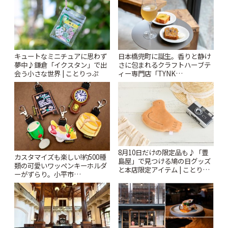
キュートなミニチュアに思わず
日本橋兜町に誕生。香りと静け
夢中♪鎌倉「イクスタン」で出
さに包まれるクラフトハーブテ
会う小さな世界 | ことりっぷ
ィー専門店「TYNK
Kabutocho」 | ことりっぷ
8月10日だけの限定品も♪「豊
カスタマイズも楽しい!約500種
島屋」で見つける鳩の日グッズ
類の可愛いワッペンキーホルダ
と本店限定アイテム | ことりっ
ーがずらり。小平市
ぷ
「Kimamaya T&K」 | ことりっ
ぷ