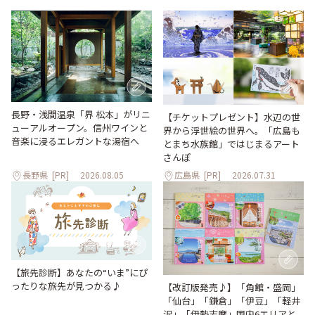
長野・浅間温泉「界 松本」がリニ
【チケットプレゼント】水辺の世
ューアルオープン。信州ワインと
界から浮世絵の世界へ。「広島も
音楽に浸るエレガントな湯宿へ
とまち水族館」ではじまるアート
さんぽ
長野県
[PR]
2026.08.05
広島県
[PR]
2026.07.31
【旅先診断】あなたの“いま”にぴ
ったりな旅先が見つかる♪
【改訂版発売♪】「角館・盛岡」
「仙台」「鎌倉」「伊豆」「軽井
沢」「伊勢志摩」国内6エリアと