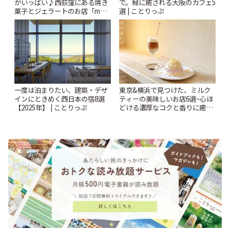
がいっぱい♪西荻窪にある焼き
で。緑に癒される大阪のカフェ5
菓子とジェラートのお店「mUni
選 | ことりっぷ
(ムニ)」 | ことりっぷ
一度は泊まりたい、建築・デザ
東京&横浜で見つけた、ミルク
インにときめく西日本の宿8選
ティーの美味しいお店6選~心ほ
【2025年】 | ことりっぷ
どける濃厚なコクと香りに癒や
されるティータイム~ | ことりっ
ぷ