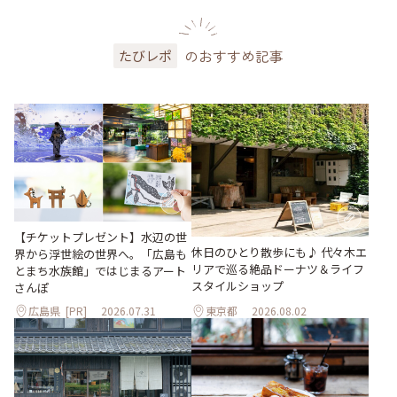
のおすすめ記事
たびレポ
【チケットプレゼント】水辺の世
休日のひとり散歩にも♪ 代々木エ
界から浮世絵の世界へ。「広島も
リアで巡る絶品ドーナツ＆ライフ
とまち水族館」ではじまるアート
スタイルショップ
さんぽ
広島県
[PR]
2026.07.31
東京都
2026.08.02