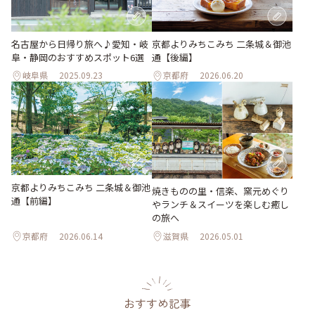
名古屋から日帰り旅へ♪愛知・岐
京都よりみちこみち 二条城＆御池
阜・静岡のおすすめスポット6選
通【後編】
岐阜県
2025.09.23
京都府
2026.06.20
京都よりみちこみち 二条城＆御池
焼きものの里・信楽、窯元めぐり
通【前編】
やランチ＆スイーツを楽しむ癒し
の旅へ
京都府
2026.06.14
滋賀県
2026.05.01
おすすめ記事