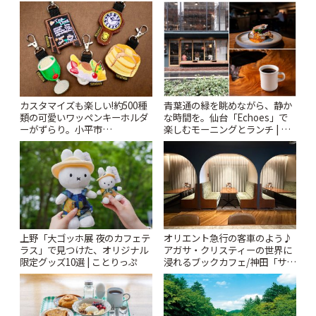
カスタマイズも楽しい!約500種
青葉通の緑を眺めながら、静か
類の可愛いワッペンキーホルダ
な時間を。仙台「Echoes」で
ーがずらり。小平市
楽しむモーニングとランチ | こ
「Kimamaya T&K」 | ことりっ
とりっぷ
ぷ
上野「大ゴッホ展 夜のカフェテ
オリエント急行の客車のよう♪
ラス」で見つけた、オリジナル
アガサ・クリスティーの世界に
限定グッズ10選 | ことりっぷ
浸れるブックカフェ/神田「サロ
ンクリスティ」 | ことりっぷ