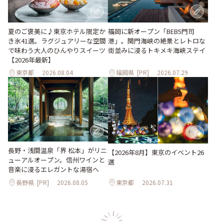
夏のご褒美に♪東京ホテル限定か
福岡に新オープン「BEB5門司
き氷41選。ラグジュアリーな空間
港」。関門海峡の絶景とレトロな
で味わう大人のひんやりスイーツ
街並みに浸るトキメキ海峡ステイ
【2026年最新】
東京都
2026.08.04
福岡県
[PR]
2026.07.29
長野・浅間温泉「界 松本」がリニ
【2026年8月】東京のイベント26
ューアルオープン。信州ワインと
選
音楽に浸るエレガントな湯宿へ
長野県
[PR]
2026.08.05
東京都
2026.07.31