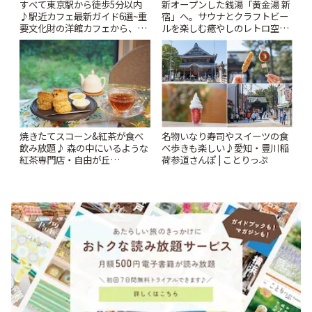
すべて東京駅から徒歩5分以内
新オープンした銭湯「黄金湯 新
♪駅近カフェ最新ガイド6選~重
宿」へ。サウナとクラフトビー
要文化財の洋館カフェから、改
ルを楽しむ癒やしのレトロ空間
札すぐのレトロ喫茶まで~ | こと
| ことりっぷ
りっぷ
焼きたてスコーン&紅茶が食べ
名物いなり寿司やスイーツの食
飲み放題♪ 森の中にいるような
べ歩きも楽しい♪愛知・豊川稲
紅茶専門店・自由が丘
荷参道さんぽ | ことりっぷ
「YOTSUBA TEA」でのんびり
時間 | ことりっぷ