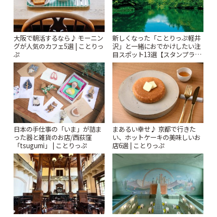
大阪で朝活するなら♪ モーニン
新しくなった「ことりっぷ軽井
グが人気のカフェ5選 | ことりっ
沢」と一緒におでかけしたい注
ぷ
目スポット13選【スタンプラリ
ー開催中】 | ことりっぷ
日本の手仕事の「いま」が詰ま
まあるい幸せ♪ 京都で行きた
った器と雑貨のお店/西荻窪
い、ホットケーキの美味しいお
「tsugumi」 | ことりっぷ
店6選 | ことりっぷ