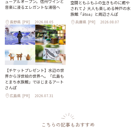
ューアルオープン。信州ワインと
空間ともふもふの生きものに癒や
音楽に浸るエレガントな湯宿へ
されて♪ 大人も楽しめる神戸の水
族館「átoa」と周辺さんぽ
長野県
[PR]
2026.08.05
兵庫県
[PR]
2026.08.07
【チケットプレゼント】水辺の世
界から浮世絵の世界へ。「広島も
とまち水族館」ではじまるアート
さんぽ
広島県
[PR]
2026.07.31
こちらの記事もおすすめ