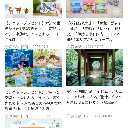
【改訂版発売♪】「角館・盛岡」
【チケットプレゼント】水辺の世
「仙台」「鎌倉」「伊豆」「軽井
界から浮世絵の世界へ。「広島も
沢」「伊勢志摩」国内6エリアと
とまち水族館」ではじまるアート
海外1エリアがリニューアル
さんぽ
広島県
[PR]
2026.07.31
宮城県
2026.07.09
長野・浅間温泉「界 松本」がリニ
【チケットプレゼント】アートな
ューアルオープン。信州ワインと
空間ともふもふの生きものに癒や
音楽に浸るエレガントな湯宿へ
されて♪ 大人も楽しめる神戸の水
族館「átoa」と周辺さんぽ
兵庫県
[PR]
2026.08.07
長野県
[PR]
2026.08.05