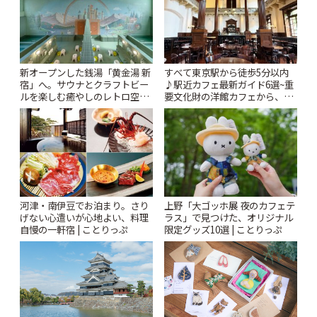
新オープンした銭湯「黄金湯 新
すべて東京駅から徒歩5分以内
宿」へ。サウナとクラフトビー
♪駅近カフェ最新ガイド6選~重
ルを楽しむ癒やしのレトロ空間
要文化財の洋館カフェから、改
| ことりっぷ
札すぐのレトロ喫茶まで~ | こと
りっぷ
河津・南伊豆でお泊まり。さり
上野「大ゴッホ展 夜のカフェテ
げない心遣いが心地よい、料理
ラス」で見つけた、オリジナル
自慢の一軒宿 | ことりっぷ
限定グッズ10選 | ことりっぷ