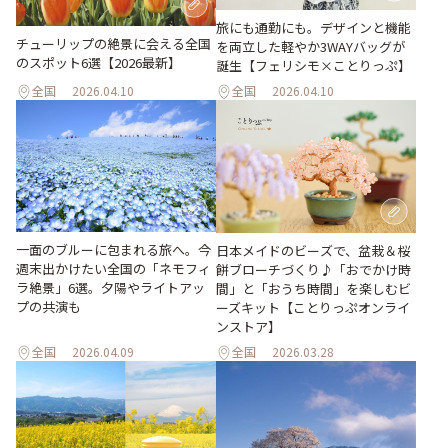
旅にも通勤にも。デザインと機能
チューリップの絶景に会える全国
を両立した軽やか3WAYバッグが
のスポット6選【2026最新】
誕生【フェリシモ×ことりっぷ】
全国
2026.04.10
全国
2026.04.10
一面のブルーに包まれる旅へ。今
日本メイドのビーズで、盆栽＆桜
週末出かけたい全国の「ネモフィ
餅ブローチづくり♪「おでかけ時
ラ絶景」6選。夕陽やライトアッ
間」と「おうち時間」を楽しむビ
プの共演も
ーズキット【ことりっぷオンライ
ンストア】
全国
2026.04.09
全国
2026.03.28