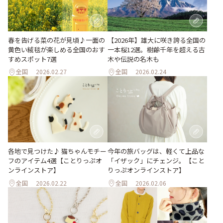
春を告げる菜の花が見頃♪一面の
【2026年】雄大に咲き誇る全国の
黄色い絨毯が楽しめる全国のおす
一本桜12選。樹齢千年を超える古
すめスポット7選
木や伝説の名木も
全国
2026.02.27
全国
2026.02.24
各地で見つけた♪ 猫ちゃんモチー
今年の旅バッグは、軽くて上品な
フのアイテム4選【ことりっぷオ
「イザック」にチェンジ。【こと
ンラインストア】
りっぷオンラインストア】
全国
2026.02.22
全国
2026.02.06