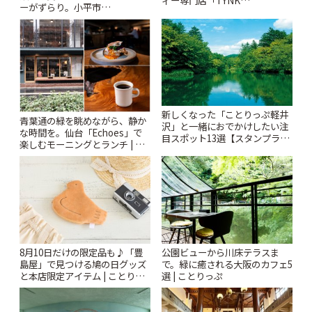
ィー専門店「TYNK
ーがずらり。小平市
Kabutocho」 | ことりっぷ
「Kimamaya T&K」 | ことりっ
ぷ
新しくなった「ことりっぷ軽井
青葉通の緑を眺めながら、静か
沢」と一緒におでかけしたい注
な時間を。仙台「Echoes」で
目スポット13選【スタンプラリ
楽しむモーニングとランチ | こ
ー開催中】 | ことりっぷ
とりっぷ
8月10日だけの限定品も♪「豊
公園ビューから川床テラスま
島屋」で見つける鳩の日グッズ
で。緑に癒される大阪のカフェ5
と本店限定アイテム | ことりっ
選 | ことりっぷ
ぷ