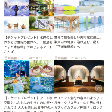
世界で最も美しい美術館に選出。
【チケットプレゼント】水辺の世
瀬戸内の絶景に溶け込む、動く
界から浮世絵の世界へ。「広島も
「下瀬美術館」へ
とまち水族館」ではじまるアート
さんぽ
広島県
[PR]
2026.07.31
広島県
2026.07.27
【チケットプレゼント】アートな
オリエント急行の客車のよう♪ ア
空間ともふもふの生きものに癒や
ガサ・クリスティーの世界に浸れ
されて♪ 大人も楽しめる神戸の水
るブックカフェ／神田「サロンク