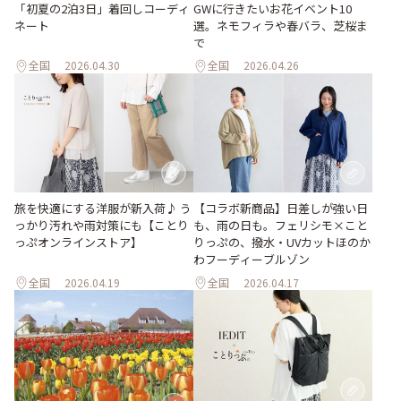
「初夏の2泊3日」着回しコーディ
GWに行きたいお花イベント10
ネート
選。ネモフィラや春バラ、芝桜ま
で
全国
2026.04.30
全国
2026.04.26
旅を快適にする洋服が新入荷♪ う
【コラボ新商品】日差しが強い日
っかり汚れや雨対策にも【ことり
も、雨の日も。フェリシモ×こと
っぷオンラインストア】
りっぷの、撥水・UVカットほのか
わフーディーブルゾン
全国
2026.04.19
全国
2026.04.17