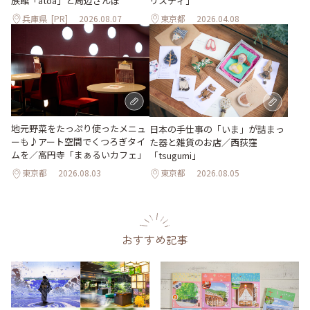
族館「átoa」と周辺さんぽ
リスティ」
兵庫県
[PR]
2026.08.07
東京都
2026.04.08
地元野菜をたっぷり使ったメニュ
日本の手仕事の「いま」が詰まっ
ーも♪アート空間でくつろぎタイ
た器と雑貨のお店／西荻窪
ムを／高円寺「まぁるいカフェ」
「tsugumi」
東京都
2026.08.03
東京都
2026.08.05
おすすめ記事