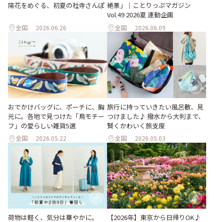
陽花をめぐる、初夏の社寺さんぽ
絶景」｜ことりっぷマガジン
Vol.49 2026夏 連動企画
全国
2026.06.26
全国
2026.06.09
おでかけバッグに、ポーチに、胸
旅行に持っていきたい風呂敷、見
元に。各地で見つけた「鳥モチー
つけました♪ 撥水から大判まで、
フ」の愛らしい雑貨5選
賢くかわいく旅支度
全国
2026.05.22
全国
2026.05.03
荷物は軽く、気分は華やかに。
【2026年】東京から日帰りOK♪