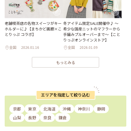
老舗喫茶店の名物スイーツがキー
冬アイテム限定SALE開催中♪ ～
ホルダーに♪【まちかど画廊×こ
希少な国産ニットのマフラーから
とりっぷ コラボ】
手編みプルオーバーまで～【こと
りっぷオンラインストア】
全国
2026.01.16
全国
2026.01.09
もっとみる
エリアを指定して絞り込む
京都
東京
北海道
沖縄
神奈川
静岡
山梨
長野
奈良
鎌倉