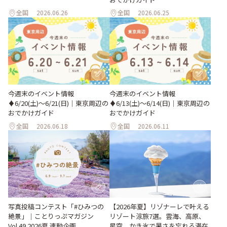
全国
2026.06.26
全国
2026.06.25
今週末のイベント情報
今週末のイベント情報
♦︎6/20(土)〜6/21(日)｜東京周辺の
♦︎6/13(土)〜6/14(日)｜東京周辺の
おでかけガイド
おでかけガイド
全国
2026.06.18
全国
2026.06.11
写真投稿コンテスト「#ひみつの
【2026年夏】リゾナーレで叶える
絶景」｜ことりっぷマガジン
リゾート涼旅7選。雲海、高原、
Vol.49 2026夏 連動企画
星空、かき氷で暑さを忘れる滞在