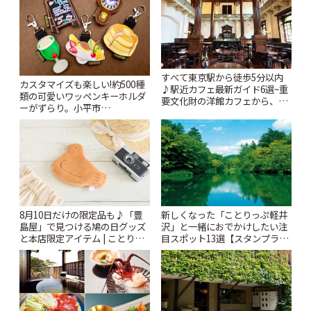
すべて東京駅から徒歩5分以内
カスタマイズも楽しい!約500種
♪駅近カフェ最新ガイド6選~重
類の可愛いワッペンキーホルダ
要文化財の洋館カフェから、改
ーがずらり。小平市
札すぐのレトロ喫茶まで~ | こと
「Kimamaya T&K」 | ことりっ
りっぷ
ぷ
8月10日だけの限定品も♪「豊
新しくなった「ことりっぷ軽井
島屋」で見つける鳩の日グッズ
沢」と一緒におでかけしたい注
と本店限定アイテム | ことりっ
目スポット13選【スタンプラリ
ぷ
ー開催中】 | ことりっぷ