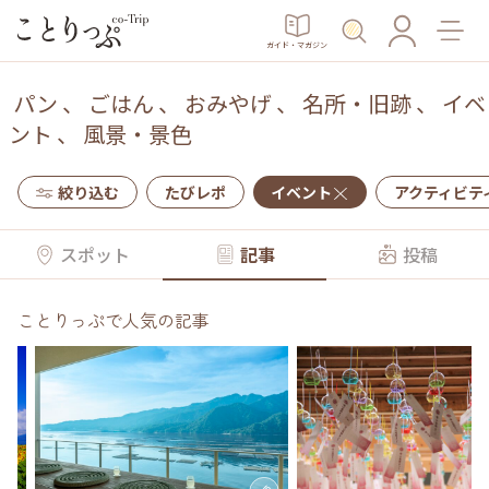
ガイド・マガジン
パン
、
ごはん
、
おみやげ
、
名所・旧跡
、
イベ
ント
、
風景・景色
絞り込む
たびレポ
イベント
アクティビテ
スポット
記事
投稿
ことりっぷで人気の記事