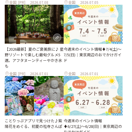
全国
[PR]
2026.07.08
全国
2026.07.05
【2026最新】夏のご褒美旅に♪ 星
今週末のイベント情報♦︎7/4(土)〜
野リゾートで楽しむ最旬グルメ5
7/5(日)｜東京周辺のおでかけガイ
選。アフタヌーンティーやかき氷
ド
も
全国
[PR]
2026.07.01
全国
2026.07.01
ことりっぷアプリで見つけた♪紫
今週末のイベント情報
陽花をめぐる、初夏の社寺さんぽ
♦︎6/27(土)〜6/28(日)｜東京周辺の
おでかけガイド