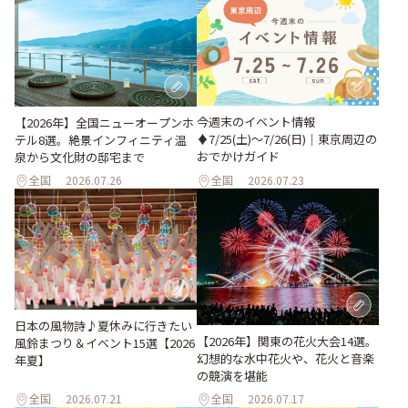
今週末のイベント情報
【2026年】全国ニューオープンホ
♦︎7/25(土)〜7/26(日)｜東京周辺の
テル8選。絶景インフィニティ温
おでかけガイド
泉から文化財の邸宅まで
全国
2026.07.26
全国
2026.07.23
日本の風物詩♪夏休みに行きたい
【2026年】関東の花火大会14選。
風鈴まつり＆イベント15選【2026
幻想的な水中花火や、花火と音楽
年夏】
の競演を堪能
全国
2026.07.21
全国
2026.07.17