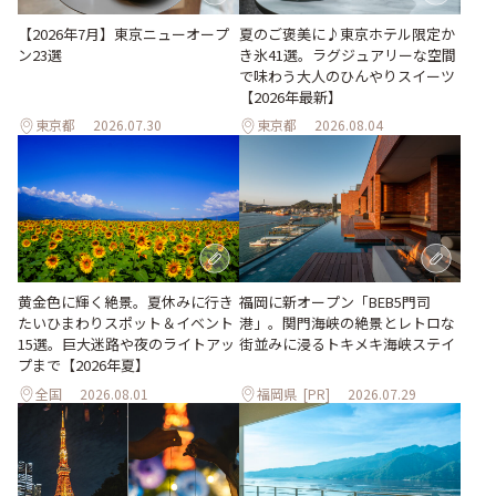
【2026年7月】東京ニューオープ
夏のご褒美に♪東京ホテル限定か
ン23選
き氷41選。ラグジュアリーな空間
で味わう大人のひんやりスイーツ
【2026年最新】
東京都
2026.07.30
東京都
2026.08.04
黄金色に輝く絶景。夏休みに行き
福岡に新オープン「BEB5門司
たいひまわりスポット＆イベント
港」。関門海峡の絶景とレトロな
15選。巨大迷路や夜のライトアッ
街並みに浸るトキメキ海峡ステイ
プまで【2026年夏】
全国
2026.08.01
福岡県
[PR]
2026.07.29