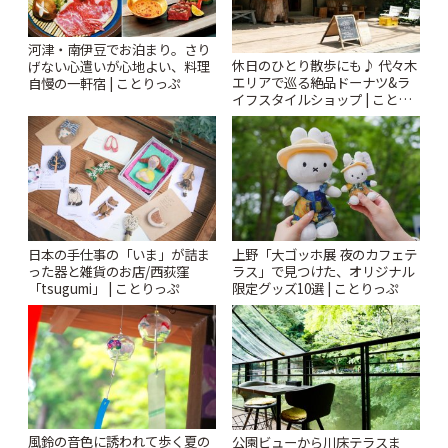
河津・南伊豆でお泊まり。さり
休日のひとり散歩にも♪ 代々木
げない心遣いが心地よい、料理
エリアで巡る絶品ドーナツ&ラ
自慢の一軒宿 | ことりっぷ
イフスタイルショップ | ことり
っぷ
日本の手仕事の「いま」が詰ま
上野「大ゴッホ展 夜のカフェテ
った器と雑貨のお店/西荻窪
ラス」で見つけた、オリジナル
「tsugumi」 | ことりっぷ
限定グッズ10選 | ことりっぷ
風鈴の音色に誘われて歩く夏の
公園ビューから川床テラスま