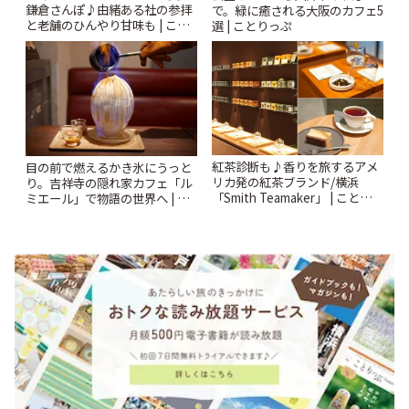
鎌倉さんぽ♪由緒ある社の参拝
で。緑に癒される大阪のカフェ5
と老舗のひんやり甘味も | こと
選 | ことりっぷ
りっぷ
紅茶診断も♪香りを旅するアメ
目の前で燃えるかき氷にうっと
リカ発の紅茶ブランド/横浜
り。吉祥寺の隠れ家カフェ「ル
「Smith Teamaker」 | ことりっ
ミエール」で物語の世界へ | こ
ぷ
とりっぷ