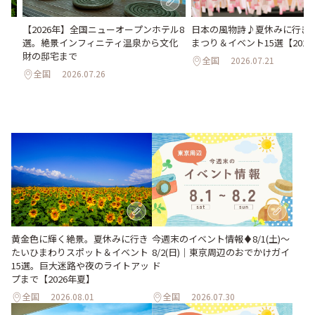
い
日本の風物詩♪夏休みに行き
【2026年】全国ニューオープンホテル8
。巨
まつり＆イベント15選【202
選。絶景インフィニティ温泉から文化
26
財の邸宅まで
全国
2026.07.21
全国
2026.07.26
黄金色に輝く絶景。夏休みに行き
今週末のイベント情報♦︎8/1(土)〜
たいひまわりスポット＆イベント
8/2(日)｜東京周辺のおでかけガイ
15選。巨大迷路や夜のライトアッ
ド
プまで【2026年夏】
全国
2026.08.01
全国
2026.07.30