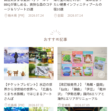
BBQが楽しめる、爽快な森のコテ
たい絶景インフィニティプールの
ージ＆リゾート15選
宿10選
栃木県
[PR]
2026.07.24
全国
2026.07.14
おすすめ記事
【改訂版発売♪】「角館・盛岡」
【チケットプレゼント】水辺の世
「仙台」「鎌倉」「伊豆」「軽井
界から浮世絵の世界へ。「広島も
沢」「伊勢志摩」国内6エリアと
とまち水族館」ではじまるアート
海外1エリアがリニューアル
さんぽ
広島県
[PR]
2026.07.31
宮城県
2026.07.09