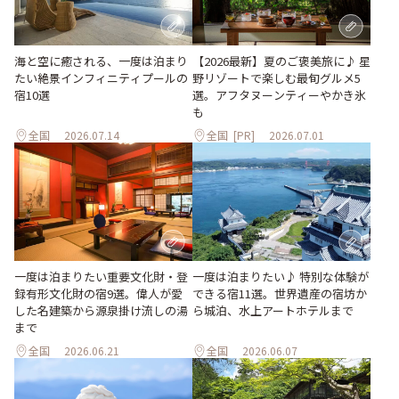
海と空に癒される、一度は泊まり
【2026最新】夏のご褒美旅に♪ 星
たい絶景インフィニティプールの
野リゾートで楽しむ最旬グルメ5
宿10選
選。アフタヌーンティーやかき氷
も
全国
2026.07.14
全国
[PR]
2026.07.01
一度は泊まりたい重要文化財・登
一度は泊まりたい♪ 特別な体験が
録有形文化財の宿9選。偉人が愛
できる宿11選。世界遺産の宿坊か
した名建築から源泉掛け流しの湯
ら城泊、水上アートホテルまで
まで
全国
2026.06.21
全国
2026.06.07