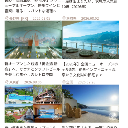
一度は泊まりたい、茨城の人気宿
ューアルオープン。信州ワインと
10選【2026年】
音楽に浸るエレガントな湯宿へ
長野県
[PR]
2026.08.05
茨城県
2026.08.02
新オープンした銭湯「黄金湯 新
【2026年】全国ニューオープンホ
宿」へ。サウナとクラフトビール
テル8選。絶景インフィニティ温
を楽しむ癒やしのレトロ空間
泉から文化財の邸宅まで
東京都
2026.08.06
全国
2026.07.26
自由気ままな夏旅へ♪プールや
海と空に癒される、一度は泊まり