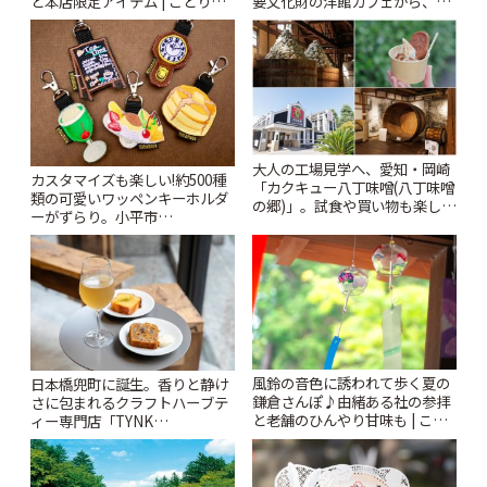
と本店限定アイテム | ことりっ
要文化財の洋館カフェから、改
ぷ
札すぐのレトロ喫茶まで~ | こと
りっぷ
大人の工場見学へ、愛知・岡崎
カスタマイズも楽しい!約500種
「カクキュー八丁味噌(八丁味噌
類の可愛いワッペンキーホルダ
の郷)」。試食や買い物も楽しみ
ーがずらり。小平市
♪ | ことりっぷ
「Kimamaya T&K」 | ことりっ
ぷ
風鈴の音色に誘われて歩く夏の
日本橋兜町に誕生。香りと静け
鎌倉さんぽ♪由緒ある社の参拝
さに包まれるクラフトハーブテ
と老舗のひんやり甘味も | こと
ィー専門店「TYNK
りっぷ
Kabutocho」 | ことりっぷ