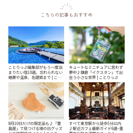
こちらの記事もおすすめ
ことりっぷ編集部がもう一度泊
キュートなミニチュアに思わず
まりたい宿10選。忘れられない
夢中♪鎌倉「イクスタン」で出
絶景や温泉、名建築まで | こと
会う小さな世界 | ことりっぷ
りっぷ
8月10日だけの限定品も♪「豊
すべて東京駅から徒歩5分以内
島屋」で見つける鳩の日グッズ
♪駅近カフェ最新ガイド6選~重