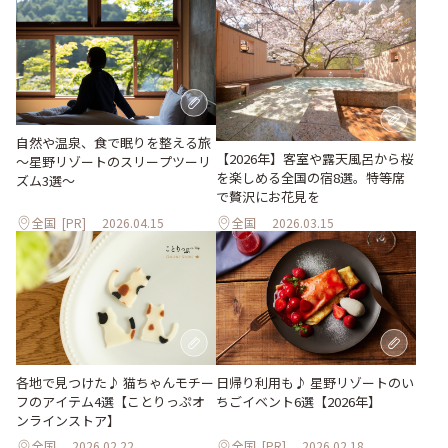
自然や温泉、食で眠りを整える旅
【2026年】客室や露天風呂から桜
～星野リゾートのスリープツーリ
を楽しめる全国の宿8選。特等席
ズム3選～
で贅沢にお花見を
全国
[PR]
2026.04.15
全国
2026.03.15
各地で見つけた♪ 猫ちゃんモチー
日帰り利用も♪ 星野リゾートのい
フのアイテム4選【ことりっぷオ
ちごイベント6選【2026年】
ンラインストア】
全国
2026.02.22
全国
[PR]
2026.02.18