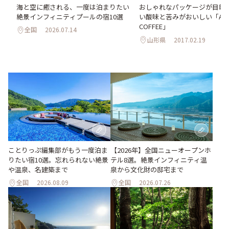
海と空に癒される、一度は泊まりたい
おしゃれなパッケージが目印
絶景インフィニティプールの宿10選
い酸味と苦みがおいしい「AUR
COFFEE」
全国
2026.07.14
山形県
2017.02.19
ことりっぷ編集部がもう一度泊ま
【2026年】全国ニューオープンホ
りたい宿10選。忘れられない絶景
テル8選。絶景インフィニティ温
や温泉、名建築まで
泉から文化財の邸宅まで
全国
2026.08.09
全国
2026.07.26