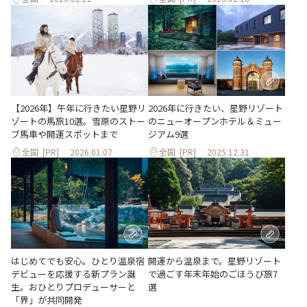
2026年に行きたい、星野リゾート
【2026年】午年に行きたい星野リ
のニューオープンホテル＆ミュー
ゾートの馬旅10選。雪原のストー
ジアム9選
ブ馬車や開運スポットまで
全国
[PR]
2026.01.07
全国
[PR]
2025.12.31
はじめてでも安心。ひとり温泉宿
開運から温泉まで。星野リゾート
デビューを応援する新プラン誕
で過ごす年末年始のごほうび旅7
生。おひとりプロデューサーと
選
「界」が共同開発