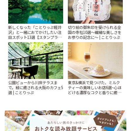
新しくなった「ことりっぷ軽井
切り絵の御朱印を受けられる全
沢」と一緒におでかけしたい注
国の寺社10選〜繊細な美しさを
目スポット13選【スタンプラリ
お参りの記念に〜 | ことりっぷ
ー開催中】 | ことりっぷ
公園ビューから川床テラスま
東京&横浜で見つけた、ミルク
で。緑に癒される大阪のカフェ5
ティーの美味しいお店6選~心ほ
選 | ことりっぷ
どける濃厚なコクと香りに癒や
されるティータイム~ | ことりっ
ぷ