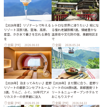
【2026年夏】リゾナーレで叶える
レトロな世界に浸りたい♪ 絵にな
リゾート涼旅7選。雲海、高原、
る憧れ老舗旅館7選。情緒豊かな
星空、かき氷で暑さを忘れる滞在
温泉街や文化財の宿、美観地区ま
を
で
全国
[PR]
2026.06.03
全国
2026.05.24
【2026年】まだ間に合う、星野リ
【2026年】泊まってみたい♪ 星野
ゾートのGW旅6選。首都圏発リト
リゾートの最新コンセプトルーム
リート＆ニューオープンホテルで
3選。りんご、ふぐ、50年代アメ
おこもりステイ
リカスターの世界観に没入
全国
[PR]
2026.05.20
全国
[PR]
2026.04.22