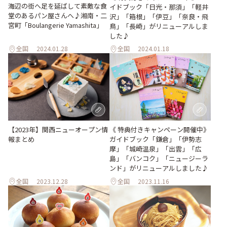
海辺の街へ足を延ばして素敵な食
イドブック「日光・那須」「軽井
堂のあるパン屋さんへ♪湘南・二
沢」「箱根」「伊豆」「奈良・飛
宮町「Boulangerie Yamashita」
鳥」「長崎」がリニューアルしま
した♪
全国
2024.01.28
全国
2024.01.18
【2023年】関西ニューオープン情
《 特典付きキャンペーン開催中》
報まとめ
ガイドブック「鎌倉」「伊勢志
摩」「城崎温泉」「出雲」「広
島」「バンコク」「ニュージーラ
ンド」がリニューアルしました♪
全国
2023.12.28
全国
2023.11.16