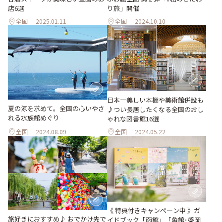
り旅」開催
店6選
全国
2025.01.11
全国
2024.10.10
日本一美しい本棚や美術館併設も
夏の涼を求めて。全国の心いやさ
♪つい長居したくなる全国のおし
れる水族館めぐり
ゃれな図書館16選
全国
2024.08.09
全国
2024.05.22
《 特典付きキャンペーン中 》ガ
旅好きにおすすめ♪ おでかけ先で
イドブック「函館」「角館･盛岡