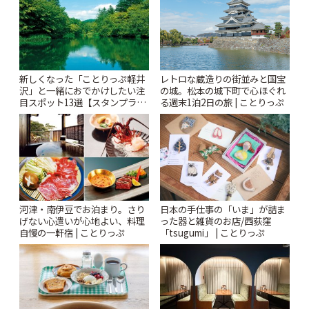
新しくなった「ことりっぷ軽井
レトロな蔵造りの街並みと国宝
沢」と一緒におでかけしたい注
の城。松本の城下町で心ほぐれ
目スポット13選【スタンプラリ
る週末1泊2日の旅 | ことりっぷ
ー開催中】 | ことりっぷ
河津・南伊豆でお泊まり。さり
日本の手仕事の「いま」が詰ま
げない心遣いが心地よい、料理
った器と雑貨のお店/西荻窪
自慢の一軒宿 | ことりっぷ
「tsugumi」 | ことりっぷ