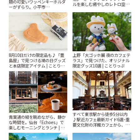
類の可愛いワッペンキーホルダ
ルを楽しむ癒やしのレトロ空間
ーがずらり。小平市
| ことりっぷ
「Kimamaya T&K」 | ことりっ
ぷ
8月10日だけの限定品も♪「豊
上野「大ゴッホ展 夜のカフェテ
島屋」で見つける鳩の日グッズ
ラス」で見つけた、オリジナル
と本店限定アイテム | ことりっ
限定グッズ10選 | ことりっぷ
ぷ
すべて東京駅から徒歩5分以内
青葉通の緑を眺めながら、静か
♪駅近カフェ最新ガイド6選~重
な時間を。仙台「Echoes」で
要文化財の洋館カフェから、改
楽しむモーニングとランチ | こ
札すぐのレトロ喫茶まで~ | こと
とりっぷ
りっぷ