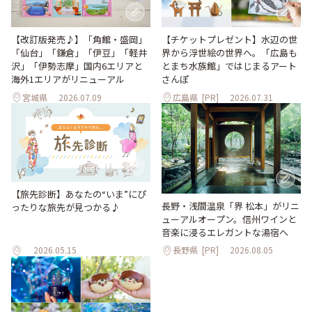
【改訂版発売♪】「角館・盛岡」
【チケットプレゼント】水辺の世
「仙台」「鎌倉」「伊豆」「軽井
界から浮世絵の世界へ。「広島も
沢」「伊勢志摩」国内6エリアと
とまち水族館」ではじまるアート
海外1エリアがリニューアル
さんぽ
宮城県
2026.07.09
広島県
[PR]
2026.07.31
【旅先診断】あなたの“いま”にぴ
長野・浅間温泉「界 松本」がリニ
ったりな旅先が見つかる♪
ューアルオープン。信州ワインと
音楽に浸るエレガントな湯宿へ
2026.05.15
長野県
[PR]
2026.08.05