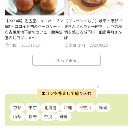
【2023年】名古屋ニューオープン
【プレゼントも♪】岐阜・恵那で
6選～ココイチ初のベーカリー・
栗きんとんや五平餅を。江戸の風
名古屋駅地下街のカフェ・鶴舞公
情を感じる城下町・旧宿場町さん
園の注目グルメ～
ぽ
全国
2023.10.28
全国
[PR]
2023.09.15
もっとみる
エリアを指定して絞り込む
京都
東京
北海道
沖縄
神奈川
静岡
山梨
長野
奈良
鎌倉