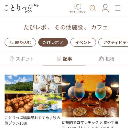
ガイド・マガジン
たびレポ
、
その他施設
、
カフェ
絞り込む
たびレポ
イベント
アクティビテ
スポット
記事
投稿
ことりっぷ編集部おすすめ♪秋の
幻想的でロマンチック♪ 星や宇宙
旅プラン10選
をコンセプトにしたカフェ＆バー