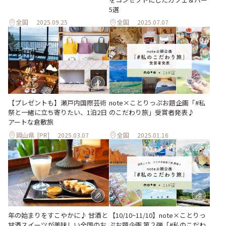
5選
全国
2025.09.25
全国
2025.07.07
note×ことりっぷお題企画「#私
【プレゼントも】瀬戸内国際芸術
のこだわり旅」受賞者発表♪
祭と一緒に立ち寄りたい、1泊2日
アートな倉敷旅
岡山県
[PR]
2025.03.07
全国
2025.01.16
【10/10~11/10】note×ことりっ
年の始まりをすこやかに♪ 甘酒と
ぷお題企画 第２弾「#私のこだわ
甘酒スイーツが美味しい全国のお