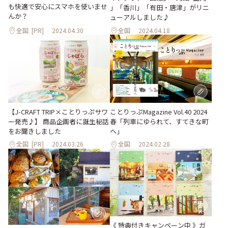
も快適で安心にスマホを使いませ
」「香川」「有田・唐津」がリニ
んか？
ューアルしました♪
全国
[PR]
2024.04.30
全国
2024.04.18
【J-CRAFT TRIP×ことりっぷサワ
ことりっぷMagazine Vol.40 2024
ー発売♪】 商品企画者に誕生秘話
春「列車にゆられて、すてきな町
をお聞きしました
へ」
全国
[PR]
2024.03.26
全国
2024.02.28
《 特典付きキャンペーン中 》ガ