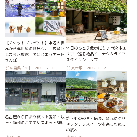
【チケットプレゼント】水辺の世
休日のひとり散歩にも♪ 代々木エ
界から浮世絵の世界へ。「広島も
リアで巡る絶品ドーナツ＆ライフ
とまち水族館」ではじまるアート
スタイルショップ
さんぽ
広島県
[PR]
2026.07.31
東京都
2026.08.02
名古屋から日帰り旅へ♪愛知・岐
焼きものの里・信楽、窯元めぐり
阜・静岡のおすすめスポット6選
やランチ＆スイーツを楽しむ癒し
の旅へ