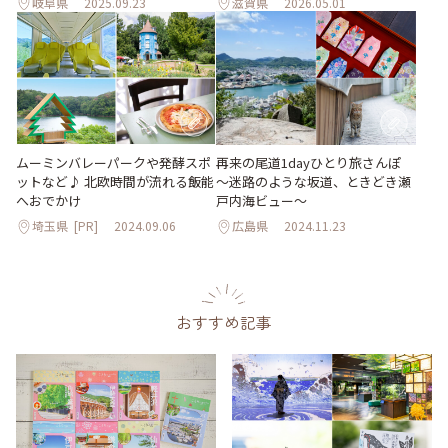
岐阜県
2025.09.23
滋賀県
2026.05.01
ムーミンバレーパークや発酵スポ
再来の尾道1dayひとり旅さんぽ
ットなど♪ 北欧時間が流れる飯能
～迷路のような坂道、ときどき瀬
へおでかけ
戸内海ビュー～
埼玉県
[PR]
2024.09.06
広島県
2024.11.23
おすすめ記事