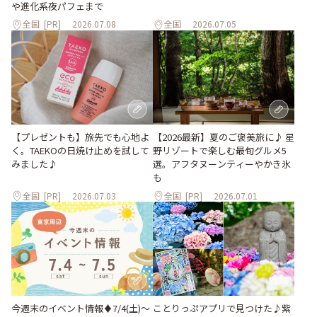
や進化系夜パフェまで
全国
[PR]
2026.07.08
全国
2026.07.05
【プレゼントも】旅先でも心地よ
【2026最新】夏のご褒美旅に♪ 星
く。TAEKOの日焼け止めを試して
野リゾートで楽しむ最旬グルメ5
みました♪
選。アフタヌーンティーやかき氷
も
全国
[PR]
2026.07.03
全国
[PR]
2026.07.01
ことりっぷアプリで見つけた♪紫
今週末のイベント情報♦︎7/4(土)〜