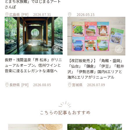
とまち水族館」ではじまるアート
さんぽ
広島県
[PR]
2026.07.31
2026.05.15
長野・浅間温泉「界 松本」がリニ
【改訂版発売♪】「角館・盛岡」
ューアルオープン。信州ワインと
「仙台」「鎌倉」「伊豆」「軽井
音楽に浸るエレガントな湯宿へ
沢」「伊勢志摩」国内6エリアと
海外1エリアがリニューアル
長野県
[PR]
2026.08.05
宮城県
2026.07.09
こちらの記事もおすすめ