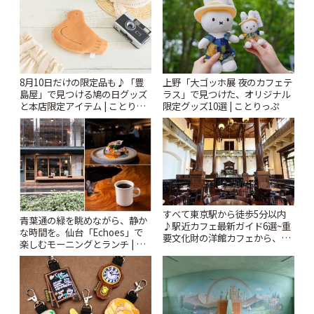
8月10日だけの限定品も♪「豊
上野「大ゴッホ展 夜のカフェテ
島屋」で見つける鳩の日グッズ
ラス」で見つけた、オリジナル
と本店限定アイテム | ことりっ
限定グッズ10選 | ことりっぷ
ぷ
すべて東京駅から徒歩5分以内
青葉通の緑を眺めながら、静か
♪駅近カフェ最新ガイド6選~重
な時間を。仙台「Echoes」で
要文化財の洋館カフェから、改
楽しむモーニングとランチ | こ
札すぐのレトロ喫茶まで~ | こと
とりっぷ
りっぷ