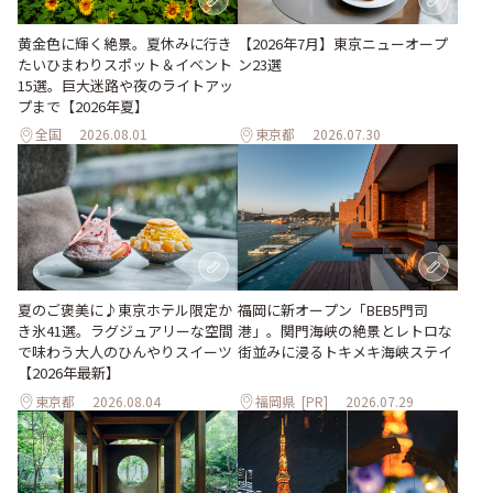
黄金色に輝く絶景。夏休みに行き
【2026年7月】東京ニューオープ
たいひまわりスポット＆イベント
ン23選
15選。巨大迷路や夜のライトアッ
プまで【2026年夏】
全国
2026.08.01
東京都
2026.07.30
夏のご褒美に♪東京ホテル限定か
福岡に新オープン「BEB5門司
き氷41選。ラグジュアリーな空間
港」。関門海峡の絶景とレトロな
で味わう大人のひんやりスイーツ
街並みに浸るトキメキ海峡ステイ
【2026年最新】
東京都
2026.08.04
福岡県
[PR]
2026.07.29