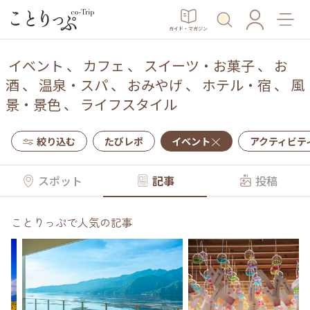
ガイド・マガジン
イベント
、
カフェ
、
スイーツ・お菓子
、
お
酒
、
温泉・スパ
、
おみやげ
、
ホテル・宿
、
風
景・景色
、
ライフスタイル
絞り込む
たびレポ
イベント
アクティビテ
スポット
記事
投稿
ことりっぷで人気の記事