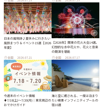
全国
2026.07.25
全国
2026.07.23
日本の風物詩♪夏休みに行きたい
【2026年】関東の花火大会14選。
風鈴まつり＆イベント15選【2026
幻想的な水中花火や、花火と音楽
年夏】
の競演を堪能
全国
2026.07.21
全国
2026.07.17
今週末のイベント情報
海と空に癒される、一度は泊まり
♦︎7/18(土)〜7/20(月)｜東京周辺の
たい絶景インフィニティプールの
おでかけガイド
宿10選