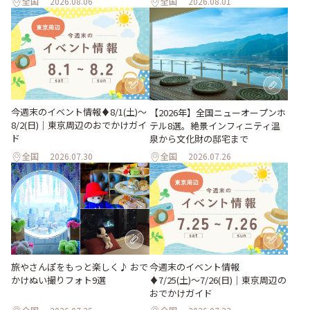
全国
2026.08.06
全国
2026.08.01
今週末のイベント情報♦︎8/1(土)〜
【2026年】全国ニューオープンホ
8/2(日)｜東京周辺のおでかけガイ
テル8選。絶景インフィニティ温
ド
泉から文化財の邸宅まで
全国
2026.07.30
全国
2026.07.26
旅やさんぽをもっと楽しく♪ おで
今週末のイベント情報
かけぬい撮りフォト9選
♦︎7/25(土)〜7/26(日)｜東京周辺の
おでかけガイド