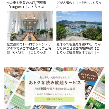
った器と雑貨のお店/西荻窪
グが人気のカフェ5選 | ことりっ
「tsugumi」 | ことりっぷ
ぷ
歴史建築のレトロなシャンデリ
夏休みでも混雑を避けて。のん
アの下で過ごす横浜のカフェ時
びり過ごせる国内旅先6選【こ
間「CRAFT. 」 | ことりっぷ
とりっぷ編集部おすすめ】 | こ
とりっぷ