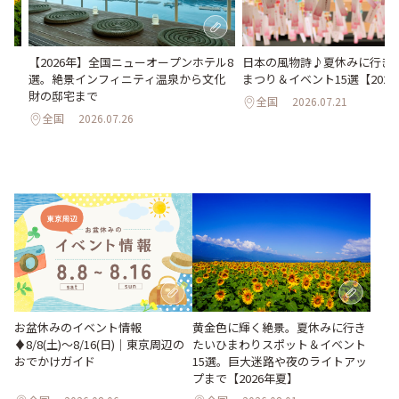
い
日本の風物詩♪夏休みに行き
【2026年】全国ニューオープンホテル8
。巨
まつり＆イベント15選【202
選。絶景インフィニティ温泉から文化
26
財の邸宅まで
全国
2026.07.21
全国
2026.07.26
お盆休みのイベント情報
黄金色に輝く絶景。夏休みに行き
♦︎8/8(土)〜8/16(日)｜東京周辺の
たいひまわりスポット＆イベント
おでかけガイド
15選。巨大迷路や夜のライトアッ
プまで【2026年夏】