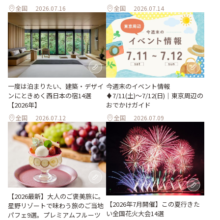
全国
2026.07.16
全国
2026.07.14
一度は泊まりたい、建築・デザイ
今週末のイベント情報
ンにときめく西日本の宿14選
♦︎7/11(土)〜7/12(日)｜東京周辺の
【2026年】
おでかけガイド
全国
2026.07.12
全国
2026.07.09
【2026最新】大人のご褒美旅に。
【2026年7月開催】この夏行きた
星野リゾートで味わう旅のご当地
い全国花火大会14選
パフェ9選。プレミアムフルーツ