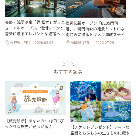
長野・浅間温泉「界 松本」がリニ
福岡に新オープン「BEB5門司
ューアルオープン。信州ワインと
港」。関門海峡の絶景とレトロな
音楽に浸るエレガントな湯宿へ
街並みに浸るトキメキ海峡ステイ
長野県
[PR]
2026.08.05
福岡県
[PR]
2026.07.29
おすすめ記事
【旅先診断】あなたの“いま”にぴ
ったりな旅先が見つかる♪
【チケットプレゼント】アートな
空間ともふもふの生きものに癒や