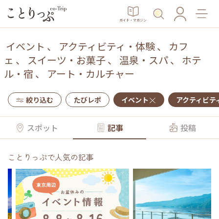
ガイド・マガジン
イベント
、
アクティビティ・体験
、
カフ
ェ
、
スイーツ・お菓子
、
温泉・スパ
、
ホテ
ル・宿
、
アート・カルチャー
絞り込む
たびレポ
イベント
アクティビテ
スポット
記事
投稿
ことりっぷで人気の記事