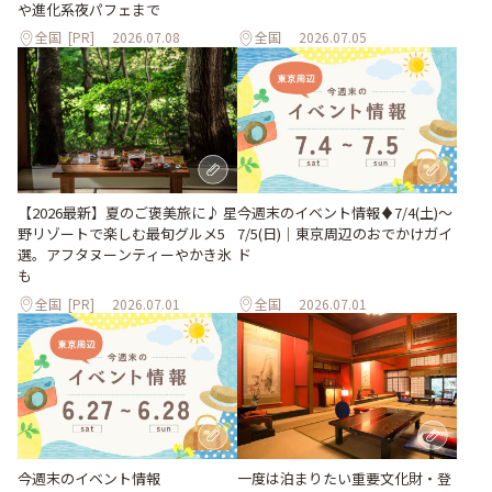
や進化系夜パフェまで
全国
[PR]
2026.07.08
全国
2026.07.05
【2026最新】夏のご褒美旅に♪ 星
今週末のイベント情報♦︎7/4(土)〜
野リゾートで楽しむ最旬グルメ5
7/5(日)｜東京周辺のおでかけガイ
選。アフタヌーンティーやかき氷
ド
も
全国
[PR]
2026.07.01
全国
2026.07.01
今週末のイベント情報
一度は泊まりたい重要文化財・登