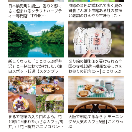
風鈴の音色に誘われて歩く夏の
日本橋兜町に誕生。香りと静け
鎌倉さんぽ♪由緒ある社の参拝
さに包まれるクラフトハーブテ
と老舗のひんやり甘味も | こと
ィー専門店「TYNK
りっぷ
Kabutocho」 | ことりっぷ
新しくなった「ことりっぷ軽井
切り絵の御朱印を受けられる全
沢」と一緒におでかけしたい注
国の寺社10選〜繊細な美しさを
目スポット13選【スタンプラリ
お参りの記念に〜 | ことりっぷ
ー開催中】 | ことりっぷ
まるで物語の入り口のよう。花
大阪で朝活するなら♪ モーニン
と緑に囲まれた小さなカフェ/高
グが人気のカフェ5選 | ことりっ
井戸「花ト喫茶 ネコノコバン」
ぷ
| ことりっぷ