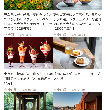
黄金色に輝く絶景。夏休みに行き
夏のご褒美に♪東京ホテル限定か
たいひまわりスポット＆イベント
き氷41選。ラグジュアリーな空間
15選。巨大迷路や夜のライトアッ
で味わう大人のひんやりスイーツ
プまで【2026年夏】
【2026年最新】
全国
2026.08.01
東京都
2026.08.04
東京駅・銀座周辺で食べたい♪ 期
【2026年7月】東京ニューオープ
間限定パフェ34選【2026年8月～
ン23選
10月】
東京都
2026.08.08
東京都
2026.07.30