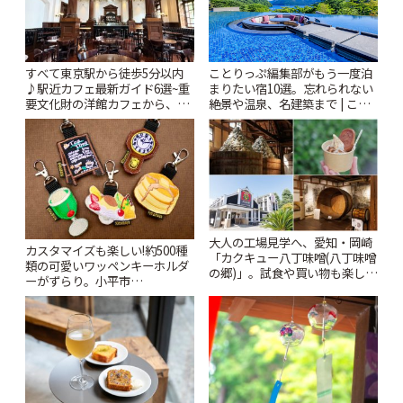
すべて東京駅から徒歩5分以内
ことりっぷ編集部がもう一度泊
♪駅近カフェ最新ガイド6選~重
まりたい宿10選。忘れられない
要文化財の洋館カフェから、改
絶景や温泉、名建築まで | こと
札すぐのレトロ喫茶まで~ | こと
りっぷ
りっぷ
大人の工場見学へ、愛知・岡崎
カスタマイズも楽しい!約500種
「カクキュー八丁味噌(八丁味噌
類の可愛いワッペンキーホルダ
の郷)」。試食や買い物も楽しみ
ーがずらり。小平市
♪ | ことりっぷ
「Kimamaya T&K」 | ことりっ
ぷ