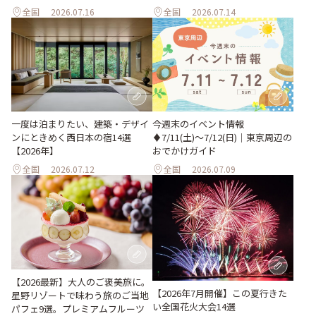
全国
2026.07.16
全国
2026.07.14
一度は泊まりたい、建築・デザイ
今週末のイベント情報
ンにときめく西日本の宿14選
♦︎7/11(土)〜7/12(日)｜東京周辺の
【2026年】
おでかけガイド
全国
2026.07.12
全国
2026.07.09
【2026最新】大人のご褒美旅に。
【2026年7月開催】この夏行きた
星野リゾートで味わう旅のご当地
い全国花火大会14選
パフェ9選。プレミアムフルーツ