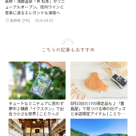
長野・浅間温泉「界 松本」がリニ
ューアルオープン。信州ワインと
音楽に浸るエレガントな湯宿へ
長野県
[PR]
2026.08.05
こちらの記事もおすすめ
キュートなミニチュアに思わず
8月10日だけの限定品も♪「豊
夢中♪鎌倉「イクスタン」で出
島屋」で見つける鳩の日グッズ
会う小さな世界 | ことりっぷ
と本店限定アイテム | ことりっ
ぷ