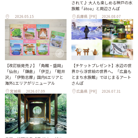
されて♪ 大人も楽しめる神戸の水
族館「átoa」と周辺さんぽ
2026.05.15
兵庫県
[PR]
2026.08.07
【改訂版発売♪】「角館・盛岡」
【チケットプレゼント】水辺の世
「仙台」「鎌倉」「伊豆」「軽井
界から浮世絵の世界へ。「広島も
沢」「伊勢志摩」国内6エリアと
とまち水族館」ではじまるアート
海外1エリアがリニューアル
さんぽ
宮城県
2026.07.09
広島県
[PR]
2026.07.31