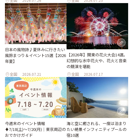
全国
2026.07.26
全国
2026.07.23
日本の風物詩♪夏休みに行きたい
【2026年】関東の花火大会14選。
風鈴まつり＆イベント15選【2026
幻想的な水中花火や、花火と音楽
年夏】
の競演を堪能
全国
2026.07.21
全国
2026.07.17
今週末のイベント情報
海と空に癒される、一度は泊まり
♦︎7/18(土)〜7/20(月)｜東京周辺の
たい絶景インフィニティプールの
おでかけガイド
宿10選