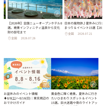
い
日本の風物詩♪夏休みに行き
【2026年】全国ニューオープンホテル8
。巨
まつり＆イベント15選【202
選。絶景インフィニティ温泉から文化
26
財の邸宅まで
全国
2026.07.21
全国
2026.07.26
お盆休みのイベント情報
黄金色に輝く絶景。夏休みに行き
♦︎8/8(土)〜8/16(日)｜東京周辺の
たいひまわりスポット＆イベント
おでかけガイド
15選。巨大迷路や夜のライトアッ