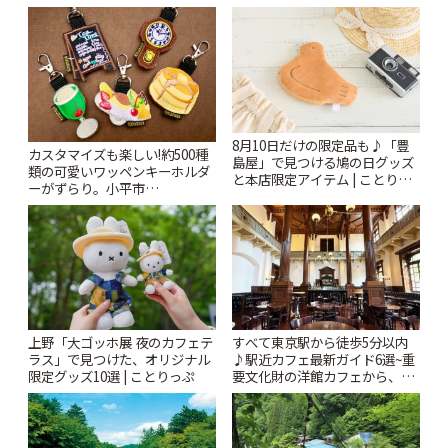
8月10日だけの限定品も♪「豊
カスタマイズも楽しい!約500種
島屋」で見つける鳩の日グッズ
類の可愛いワッペンキーホルダ
と本店限定アイテム | ことりっ
ーがずらり。小平市
ぷ
「Kimamaya T&K」 | ことりっ
ぷ
上野「大ゴッホ展 夜のカフェテ
すべて東京駅から徒歩5分以内
ラス」で見つけた、オリジナル
♪駅近カフェ最新ガイド6選~重
限定グッズ10選 | ことりっぷ
要文化財の洋館カフェから、改
札すぐのレトロ喫茶まで~ | こと
りっぷ