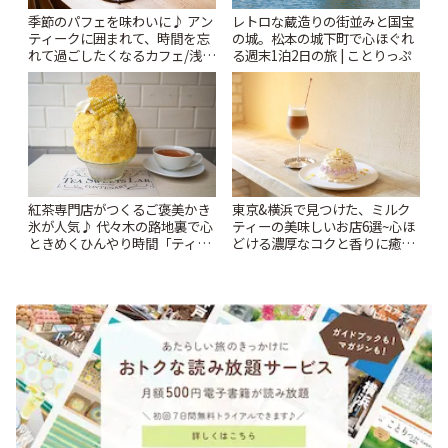
季節のパフェを味わいに♪ アン
レトロな蔵造りの街並みと国宝
ティークに囲まれて、時間を忘
の城。松本の城下町で心ほぐれ
れて過ごしたくなるカフェ/浅草
る週末1泊2日の旅 | ことりっぷ
「annorum cafe」 | ことりっぷ
紅茶専門店がつくるご褒美かき
東京&横浜で見つけた、ミルク
氷が人気♪ 代々木の路地裏で心
ティーの美味しいお店6選~心ほ
ときめくひんやり時間「ティー
どける濃厚なコクと香りに癒や
スイーツ ラボ コンテナート」 |
されるティータイム~ | ことりっ
ことりっぷ
ぷ