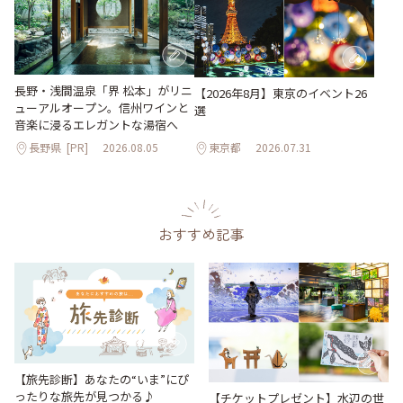
長野・浅間温泉「界 松本」がリニ
【2026年8月】東京のイベント26
ューアルオープン。信州ワインと
選
音楽に浸るエレガントな湯宿へ
長野県
[PR]
2026.08.05
東京都
2026.07.31
おすすめ記事
【旅先診断】あなたの“いま”にぴ
ったりな旅先が見つかる♪
【チケットプレゼント】水辺の世