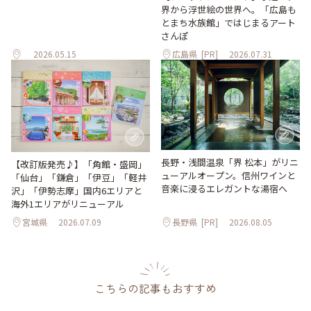
界から浮世絵の世界へ。「広島も
とまち水族館」ではじまるアート
さんぽ
2026.05.15
広島県
[PR]
2026.07.31
長野・浅間温泉「界 松本」がリニ
【改訂版発売♪】「角館・盛岡」
ューアルオープン。信州ワインと
「仙台」「鎌倉」「伊豆」「軽井
音楽に浸るエレガントな湯宿へ
沢」「伊勢志摩」国内6エリアと
海外1エリアがリニューアル
宮城県
2026.07.09
長野県
[PR]
2026.08.05
こちらの記事もおすすめ