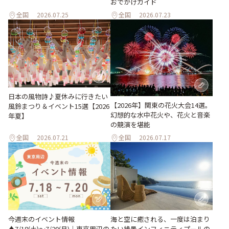
おでかけガイド
全国
2026.07.25
全国
2026.07.23
日本の風物詩♪夏休みに行きたい
【2026年】関東の花火大会14選。
風鈴まつり＆イベント15選【2026
幻想的な水中花火や、花火と音楽
年夏】
の競演を堪能
全国
2026.07.21
全国
2026.07.17
今週末のイベント情報
海と空に癒される、一度は泊まり
♦︎7/18(土)〜7/20(月)｜東京周辺の
たい絶景インフィニティプールの