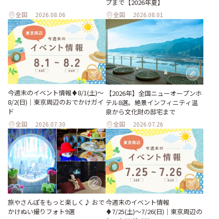
プまで【2026年夏】
全国
2026.08.06
全国
2026.08.01
今週末のイベント情報♦︎8/1(土)〜
【2026年】全国ニューオープンホ
8/2(日)｜東京周辺のおでかけガイ
テル8選。絶景インフィニティ温
ド
泉から文化財の邸宅まで
全国
2026.07.30
全国
2026.07.26
旅やさんぽをもっと楽しく♪ おで
今週末のイベント情報
かけぬい撮りフォト9選
♦︎7/25(土)〜7/26(日)｜東京周辺の