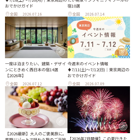
おでかけガイド
宿10選
全国
2026.07.16
全国
2026.07.14
一度は泊まりたい、建築・デザイ
今週末のイベント情報
ンにときめく西日本の宿14選
♦︎7/11(土)〜7/12(日)｜東京周辺の
【2026年】
おでかけガイド
全国
2026.07.12
全国
2026.07.09
【2026最新】大人のご褒美旅に。
【2026年7月開催】この夏行きた
星野リゾートで味わう旅のご当地