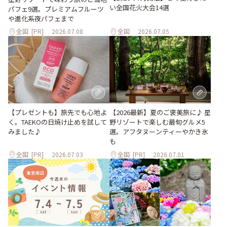
い全国花火大会14選
パフェ9選。プレミアムフルーツ
や進化系夜パフェまで
全国
[PR]
2026.07.08
全国
2026.07.05
【プレゼントも】旅先でも心地よ
【2026最新】夏のご褒美旅に♪ 星
く。TAEKOの日焼け止めを試して
野リゾートで楽しむ最旬グルメ5
みました♪
選。アフタヌーンティーやかき氷
も
全国
[PR]
2026.07.03
全国
[PR]
2026.07.01