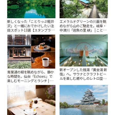
新しくなった「ことりっぷ軽井
エメラルドグリーンの川面を眺
沢」と一緒におでかけしたい注
めながら山のご馳走を。岐阜・
目スポット13選【スタンプラリ
中津川「岩魚の里 峡」 | ことり
ー開催中】 | ことりっぷ
っぷ
新オープンした銭湯「黄金湯 新
青葉通の緑を眺めながら、静か
宿」へ。サウナとクラフトビー
な時間を。仙台「Echoes」で
ルを楽しむ癒やしのレトロ空間
楽しむモーニングとランチ | こ
| ことりっぷ
とりっぷ