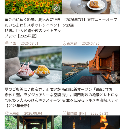
黄金色に輝く絶景。夏休みに行き
【2026年7月】東京ニューオープ
たいひまわりスポット＆イベント
ン23選
15選。巨大迷路や夜のライトアッ
プまで【2026年夏】
全国
2026.08.01
東京都
2026.07.30
夏のご褒美に♪東京ホテル限定か
福岡に新オープン「BEB5門司
き氷41選。ラグジュアリーな空間
港」。関門海峡の絶景とレトロな
で味わう大人のひんやりスイーツ
街並みに浸るトキメキ海峡ステイ
【2026年最新】
東京都
2026.08.04
福岡県
[PR]
2026.07.29