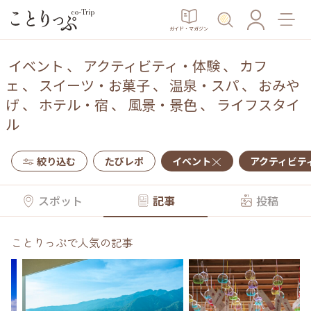
ガイド・マガジン
イベント
、
アクティビティ・体験
、
カフ
ェ
、
スイーツ・お菓子
、
温泉・スパ
、
おみや
げ
、
ホテル・宿
、
風景・景色
、
ライフスタイ
ル
絞り込む
たびレポ
イベント
アクティビテ
スポット
記事
投稿
ことりっぷで人気の記事