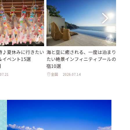
詩♪夏休みに行きたい
海と空に癒される、一度は泊まり
お盆
＆イベント15選
たい絶景インフィニティプールの
♦︎8
】
宿10選
のお
07.21
全国
2026.07.14
全国