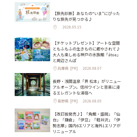
【旅先診断】あなたの“いま”にぴった
りな旅先が見つかる♪
2026.05.15
【チケットプレゼント】アートな空間
ともふもふの生きものに癒やされて♪
大人も楽しめる神戸の水族館「átoa」
と周辺さんぽ
兵庫県
[PR]
2026.08.07
長野・浅間温泉「界 松本」がリニュー
アルオープン。信州ワインと音楽に浸
るエレガントな湯宿へ
長野県
[PR]
2026.08.05
【改訂版発売♪】「角館・盛岡」「仙
台」「鎌倉」「伊豆」「軽井沢」「伊
勢志摩」国内6エリアと海外1エリアが
リニューアル