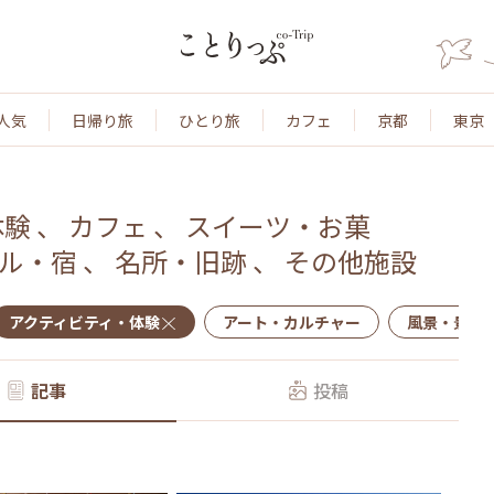
人気
日帰り旅
ひとり旅
カフェ
京都
東京
体験
、
カフェ
、
スイーツ・お菓
ル・宿
、
名所・旧跡
、
その他施設
アクティビティ・体験
アート・カルチャー
風景・景色
記事
投稿