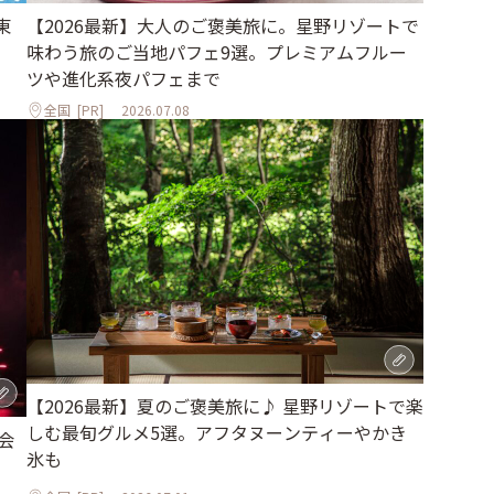
東
【2026最新】大人のご褒美旅に。星野リゾートで
味わう旅のご当地パフェ9選。プレミアムフルー
ツや進化系夜パフェまで
全国
[PR]
2026.07.08
【2026最新】夏のご褒美旅に♪ 星野リゾートで楽
しむ最旬グルメ5選。アフタヌーンティーやかき
会
氷も