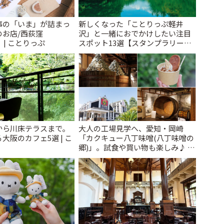
事の「いま」が詰まっ
新しくなった「ことりっぷ軽井
のお店/西荻窪
沢」と一緒におでかけしたい注目
」 | ことりっぷ
スポット13選【スタンプラリー開
催中】 | ことりっぷ
から川床テラスまで。
大人の工場見学へ、愛知・岡崎
大阪のカフェ5選 | こ
「カクキュー八丁味噌(八丁味噌の
郷)」。試食や買い物も楽しみ♪ |
ことりっぷ