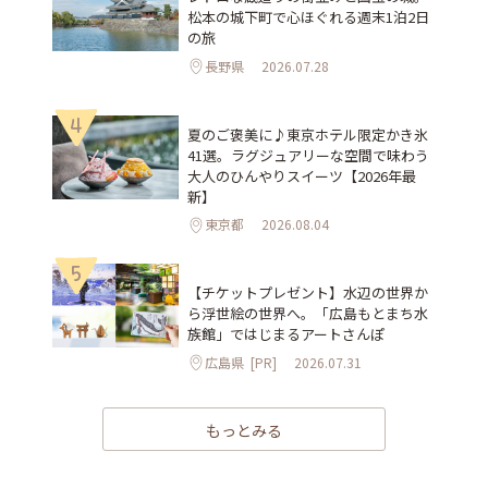
松本の城下町で心ほぐれる週末1泊2日
の旅
長野県
2026.07.28
4
夏のご褒美に♪東京ホテル限定かき氷
41選。ラグジュアリーな空間で味わう
大人のひんやりスイーツ【2026年最
新】
東京都
2026.08.04
5
【チケットプレゼント】水辺の世界か
ら浮世絵の世界へ。「広島もとまち水
族館」ではじまるアートさんぽ
広島県
[PR]
2026.07.31
もっとみる