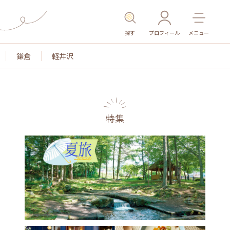
探す
プロフィール
メニュー
鎌倉
軽井沢
特集
名所・旧跡
温泉・スパ
その他施設
ごはん
カ