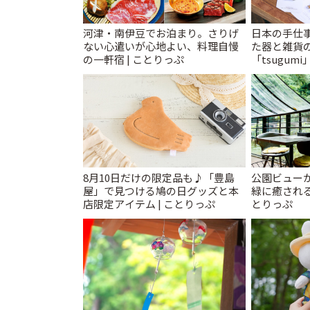
河津・南伊豆でお泊まり。さりげ
日本の手仕
ない心遣いが心地よい、料理自慢
た器と雑貨
の一軒宿 | ことりっぷ
「tsugumi
8月10日だけの限定品も♪「豊島
公園ビュー
屋」で見つける鳩の日グッズと本
緑に癒される
店限定アイテム | ことりっぷ
とりっぷ