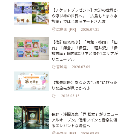
【チケットプレゼント】水辺の世界か
ら浮世絵の世界へ。「広島もとまち水
族館」ではじまるアートさんぽ
広島県
[PR]
2026.07.31
【改訂版発売♪】「角館・盛岡」「仙
台」「鎌倉」「伊豆」「軽井沢」「伊
勢志摩」国内6エリアと海外1エリアが
リニューアル
宮城県
2026.07.09
【旅先診断】あなたの“いま”にぴった
りな旅先が見つかる♪
2026.05.15
長野・浅間温泉「界 松本」がリニュー
アルオープン。信州ワインと音楽に浸
るエレガントな湯宿へ
長野県
[PR]
2026.08.05