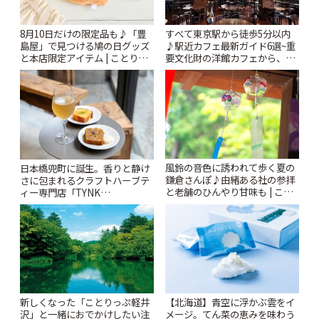
8月10日だけの限定品も♪「豊
すべて東京駅から徒歩5分以内
島屋」で見つける鳩の日グッズ
♪駅近カフェ最新ガイド6選~重
と本店限定アイテム | ことりっ
要文化財の洋館カフェから、改
ぷ
札すぐのレトロ喫茶まで~ | こと
りっぷ
風鈴の音色に誘われて歩く夏の
日本橋兜町に誕生。香りと静け
鎌倉さんぽ♪由緒ある社の参拝
さに包まれるクラフトハーブテ
と老舗のひんやり甘味も | こと
ィー専門店「TYNK
りっぷ
Kabutocho」 | ことりっぷ
新しくなった「ことりっぷ軽井
【北海道】青空に浮かぶ雲をイ
沢」と一緒におでかけしたい注
メージ。てん菜の恵みを味わう