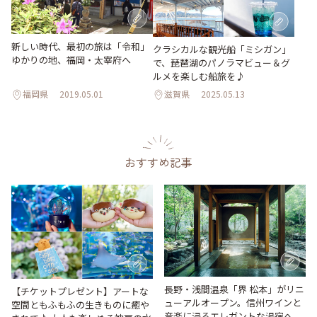
新しい時代、最初の旅は「令和」
クラシカルな観光船「ミシガン」
ゆかりの地、福岡・太宰府へ
で、琵琶湖のパノラマビュー＆グ
ルメを楽しむ船旅を♪
福岡県
2019.05.01
滋賀県
2025.05.13
おすすめ記事
長野・浅間温泉「界 松本」がリニ
【チケットプレゼント】アートな
ューアルオープン。信州ワインと
空間ともふもふの生きものに癒や
音楽に浸るエレガントな湯宿へ