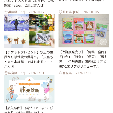
されて♪ 大人も楽しめる神戸の水
族館「átoa」と周辺さんぽ
兵庫県
[PR]
2026.08.07
長野県
[PR]
2026.08.05
【改訂版発売♪】「角館・盛岡」
【チケットプレゼント】水辺の世
「仙台」「鎌倉」「伊豆」「軽井
界から浮世絵の世界へ。「広島も
沢」「伊勢志摩」国内6エリアと
とまち水族館」ではじまるアート
海外1エリアがリニューアル
さんぽ
広島県
[PR]
2026.07.31
宮城県
2026.07.09
【旅先診断】あなたの“いま”にぴ
ったりな旅先が見つかる♪