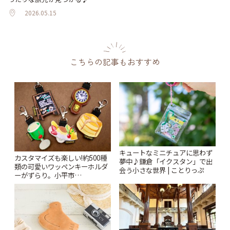
2026.05.15
こちらの記事もおすすめ
キュートなミニチュアに思わず
カスタマイズも楽しい!約500種
夢中♪鎌倉「イクスタン」で出
類の可愛いワッペンキーホルダ
会う小さな世界 | ことりっぷ
ーがずらり。小平市
「Kimamaya T&K」 | ことりっ
ぷ