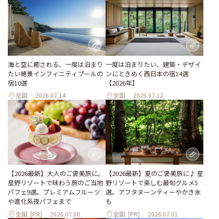
海と空に癒される、一度は泊まり
一度は泊まりたい、建築・デザイ
たい絶景インフィニティプールの
ンにときめく西日本の宿14選
宿10選
【2026年】
全国
2026.07.14
全国
2026.07.12
【2026最新】大人のご褒美旅に。
【2026最新】夏のご褒美旅に♪ 星
星野リゾートで味わう旅のご当地
野リゾートで楽しむ最旬グルメ5
パフェ9選。プレミアムフルーツ
選。アフタヌーンティーやかき氷
や進化系夜パフェまで
も
全国
[PR]
2026.07.08
全国
[PR]
2026.07.01