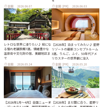
を
全国
2026.06.07
全国
[PR]
2026.06.03
レトロな世界に浸りたい♪ 絵にな
【2026年】泊まってみたい♪ 星野
る憧れ老舗旅館7選。情緒豊かな
リゾートの最新コンセプトルーム
温泉街や文化財の宿、美観地区ま
3選。りんご、ふぐ、50年代アメ
で
リカスターの世界観に没入
全国
2026.05.24
全国
[PR]
2026.05.20
【2026年1月～4月】全国ニューオ
【2026年】まだ間に合う、星野リ
ープンホテル10選。隈研吾建築や
ゾートのGW旅6選。首都圏発リト