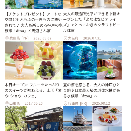
大人の醸造所見学ができる♪新オ
【チケットプレゼント】アートな
ープンした「よなよなビアライ
空間ともふもふの生きものに癒や
ズ」でとっておきのクラフトビー
されて♪ 大人も楽しめる神戸の水
ル体験
族館「átoa」と周辺さんぽ
兵庫県
[PR]
2026.08.07
大阪府
2026.07.31
本日オープン! フルーツたっぷり
夏の涼を感じる、大人の神戸ひと
のスイーツが味わえる、山形「オ
り旅♪日本最大級の球体水槽があ
ウ! ショウ! カフェ」
る水族館「átoa」へ
山形県
2017.05.20
兵庫県
[PR]
2025.08.12