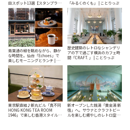
目スポット13選【スタンプラリ
「みるくのくも」 | ことりっぷ
ー開催中】 | ことりっぷ
歴史建築のレトロなシャンデリ
青葉通の緑を眺めながら、静か
アの下で過ごす横浜のカフェ時
な時間を。仙台「Echoes」で
間「CRAFT. 」 | ことりっぷ
楽しむモーニングとランチ | こ
とりっぷ
東京駅直結♪新丸ビル「真不同
新オープンした銭湯「黄金湯 新
HONG KONG TEA ROOM
宿」へ。サウナとクラフトビー
1946」で楽しむ香港スタイルの
ルを楽しむ癒やしのレトロ空間
アフタヌーンティー | ことりっ
| ことりっぷ
ぷ