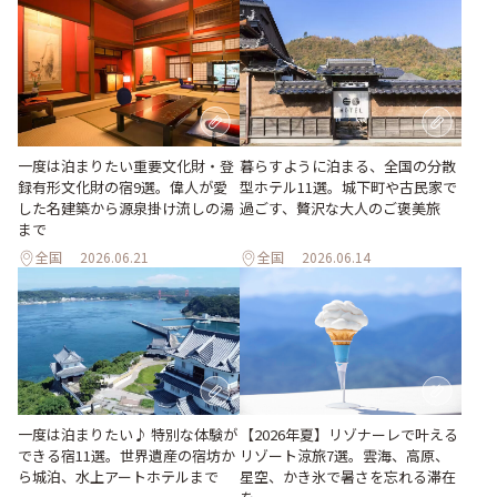
一度は泊まりたい重要文化財・登
暮らすように泊まる、全国の分散
録有形文化財の宿9選。偉人が愛
型ホテル11選。城下町や古民家で
した名建築から源泉掛け流しの湯
過ごす、贅沢な大人のご褒美旅
まで
全国
2026.06.21
全国
2026.06.14
一度は泊まりたい♪ 特別な体験が
【2026年夏】リゾナーレで叶える
できる宿11選。世界遺産の宿坊か
リゾート涼旅7選。雲海、高原、
ら城泊、水上アートホテルまで
星空、かき氷で暑さを忘れる滞在