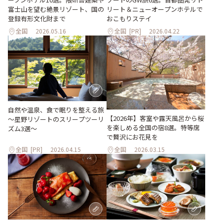
富士山を望む絶景リゾート、国の
リート＆ニューオープンホテルで
登録有形文化財まで
おこもりステイ
全国
2026.05.16
全国
[PR]
2026.04.22
自然や温泉、食で眠りを整える旅
【2026年】客室や露天風呂から桜
～星野リゾートのスリープツーリ
を楽しめる全国の宿8選。特等席
ズム3選～
で贅沢にお花見を
全国
[PR]
2026.04.15
全国
2026.03.15