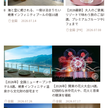
海と空に癒される、一度は泊まりたい
【2026最新】大人のご褒美
ル8
絶景インフィニティプールの宿10選
リゾートで味わう旅のご当地
化
選。プレミアムフルーツや進
全国
2026.07.14
フェまで
全国
[PR]
2026.07.08
【2026年】全国ニューオープンホ
【2026年】関東の花火大会14選。
テル8選。絶景インフィニティ温
幻想的な水中花火や、花火と音楽
泉から文化財の邸宅まで
の競演を堪能
全国
2026.07.26
全国
2026.07.17