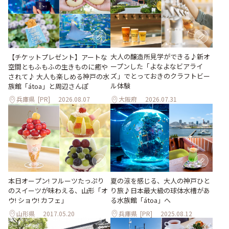
大人の醸造所見学ができる♪新オ
【チケットプレゼント】アートな
ープンした「よなよなビアライ
空間ともふもふの生きものに癒や
ズ」でとっておきのクラフトビー
されて♪ 大人も楽しめる神戸の水
ル体験
族館「átoa」と周辺さんぽ
兵庫県
[PR]
2026.08.07
大阪府
2026.07.31
本日オープン! フルーツたっぷり
夏の涼を感じる、大人の神戸ひと
のスイーツが味わえる、山形「オ
り旅♪日本最大級の球体水槽があ
ウ! ショウ! カフェ」
る水族館「átoa」へ
山形県
2017.05.20
兵庫県
[PR]
2025.08.12