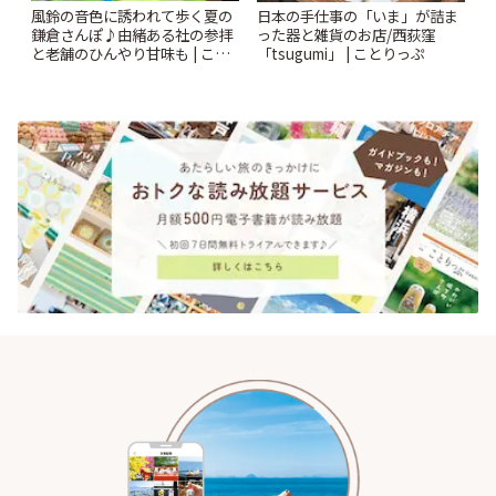
風鈴の音色に誘われて歩く夏の
日本の手仕事の「いま」が詰ま
鎌倉さんぽ♪由緒ある社の参拝
った器と雑貨のお店/西荻窪
と老舗のひんやり甘味も | こと
「tsugumi」 | ことりっぷ
りっぷ