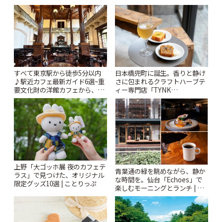
「Kimamaya T&K」 | ことりっ
ぷ
すべて東京駅から徒歩5分以内
日本橋兜町に誕生。香りと静け
♪駅近カフェ最新ガイド6選~重
さに包まれるクラフトハーブテ
要文化財の洋館カフェから、改
ィー専門店「TYNK
札すぐのレトロ喫茶まで~ | こと
Kabutocho」 | ことりっぷ
りっぷ
上野「大ゴッホ展 夜のカフェテ
青葉通の緑を眺めながら、静か
ラス」で見つけた、オリジナル
な時間を。仙台「Echoes」で
限定グッズ10選 | ことりっぷ
楽しむモーニングとランチ | こ
とりっぷ