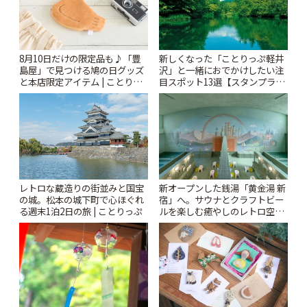
8月10日だけの限定品も♪「豊
新しくなった「ことりっぷ軽井
島屋」で見つける鳩の日グッズ
沢」と一緒におでかけしたい注
と本店限定アイテム | ことりっ
目スポット13選【スタンプラリ
ぷ
ー開催中】 | ことりっぷ
レトロな蔵造りの街並みと国宝
新オープンした銭湯「黄金湯 新
の城。松本の城下町で心ほぐれ
宿」へ。サウナとクラフトビー
る週末1泊2日の旅 | ことりっぷ
ルを楽しむ癒やしのレトロ空間
| ことりっぷ