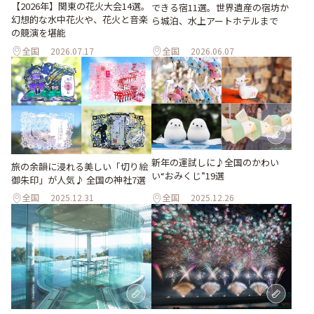
【2026年】関東の花火大会14選。
できる宿11選。世界遺産の宿坊か
幻想的な水中花火や、花火と音楽
ら城泊、水上アートホテルまで
の競演を堪能
全国
2026.07.17
全国
2026.06.07
新年の運試しに♪全国のかわい
旅の余韻に浸れる美しい「切り絵
い“おみくじ”19選
御朱印」が人気♪ 全国の神社7選
全国
2025.12.31
全国
2025.12.26