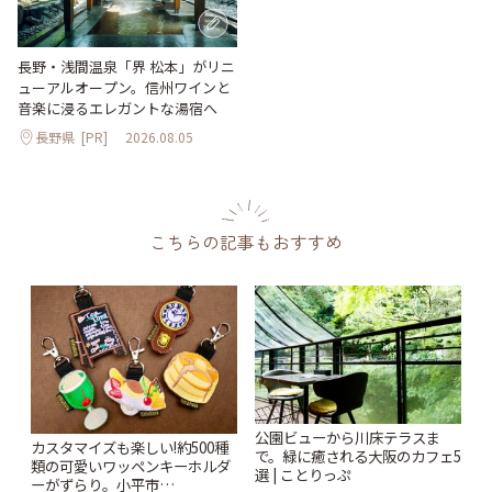
長野・浅間温泉「界 松本」がリニ
ューアルオープン。信州ワインと
音楽に浸るエレガントな湯宿へ
長野県
[PR]
2026.08.05
こちらの記事もおすすめ
公園ビューから川床テラスま
カスタマイズも楽しい!約500種
で。緑に癒される大阪のカフェ5
類の可愛いワッペンキーホルダ
選 | ことりっぷ
ーがずらり。小平市