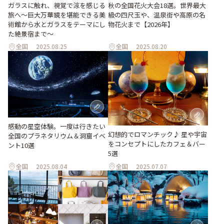
ガラスに触れ、視覚で涼を感じる
秋の全国花火大会18選。世界最大
旅へ～巨大万華鏡を堪能できる美
級の四尺玉や、温泉街や高原の名
術館から水とガラスをテーマにし
物花火まで【2026年】
た絶景宿まで～
全国
2025.08.25
全国
2025.08.20
感動の星空体験。一度は行きたい
幻想的でロマンチック♪ 星や宇宙
全国のプラネタリウム＆洞窟イベ
をコンセプトにしたカフェ＆バー
ント10選
5選
全国
2025.08.04
全国
2025.07.07