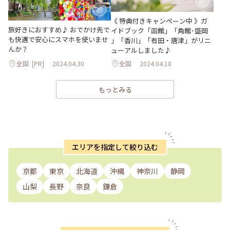
《 特典付きキャンペーン中 》ガ
旅好きにおすすめ♪ おでかけ先で
イドブック「函館」「角館･盛岡
も快適で安心にスマホを使いませ
」「香川」「有田・唐津」がリニ
んか？
ューアルしました♪
全国
[PR]
2024.04.30
全国
2024.04.18
もっとみる
エリアを指定して絞り込む
京都
東京
北海道
沖縄
神奈川
静岡
山梨
長野
奈良
鎌倉