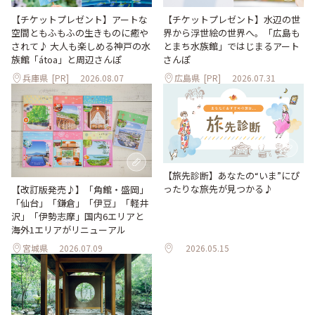
【チケットプレゼント】アートな
【チケットプレゼント】水辺の世
空間ともふもふの生きものに癒や
界から浮世絵の世界へ。「広島も
されて♪ 大人も楽しめる神戸の水
とまち水族館」ではじまるアート
族館「átoa」と周辺さんぽ
さんぽ
兵庫県
[PR]
2026.08.07
広島県
[PR]
2026.07.31
【旅先診断】あなたの“いま”にぴ
ったりな旅先が見つかる♪
【改訂版発売♪】「角館・盛岡」
「仙台」「鎌倉」「伊豆」「軽井
沢」「伊勢志摩」国内6エリアと
海外1エリアがリニューアル
宮城県
2026.07.09
2026.05.15