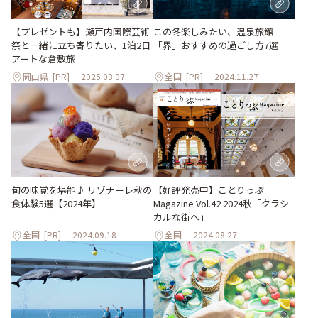
【プレゼントも】瀬戸内国際芸術
この冬楽しみたい、温泉旅館
祭と一緒に立ち寄りたい、1泊2日
「界」おすすめの過ごし方7選
アートな倉敷旅
岡山県
[PR]
2025.03.07
全国
[PR]
2024.11.27
旬の味覚を堪能♪ リゾナーレ秋の
【好評発売中】ことりっぷ
食体験5選【2024年】
Magazine Vol.42 2024秋「クラシ
カルな街へ」
全国
[PR]
2024.09.18
全国
2024.08.27