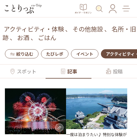
ガイド・マガジン
アクティビティ・体験
、
その他施設
、
名所・旧
跡
、
お酒
、
ごはん
絞り込む
たびレポ
イベント
アクティビティ
スポット
記事
投稿
一度は泊まりたい♪ 特別な体験が