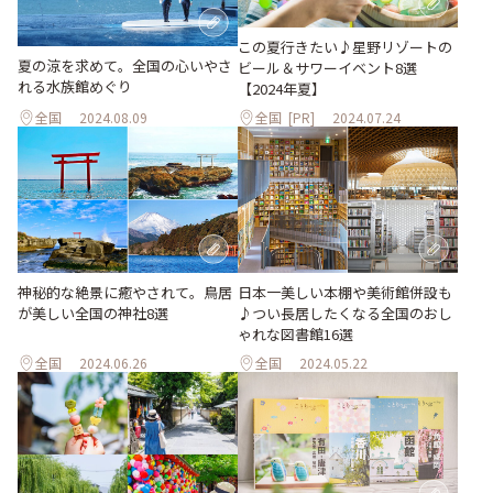
この夏行きたい♪星野リゾートの
夏の涼を求めて。全国の心いやさ
ビール＆サワーイベント8選
れる水族館めぐり
【2024年夏】
全国
2024.08.09
全国
[PR]
2024.07.24
神秘的な絶景に癒やされて。鳥居
日本一美しい本棚や美術館併設も
が美しい全国の神社8選
♪つい長居したくなる全国のおし
ゃれな図書館16選
全国
2024.06.26
全国
2024.05.22